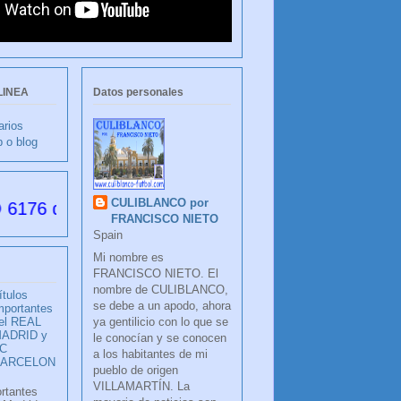
LINEA
Datos personales
arios
b o blog
CULIBLANCO por
as desde su creación
FRANCISCO NIETO
Spain
Mi nombre es
FRANCISCO NIETO. El
nombre de CULIBLANCO,
ítulos
se debe a un apodo, ahora
mportantes
ya gentilicio con lo que se
el REAL
ADRID y
le conocían y se conocen
C
a los habitantes de mi
BARCELON
pueblo de origen
VILLAMARTÍN. La
ortantes