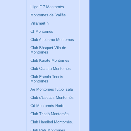
Lliga F-7 Montornès
Montornès del Vallès
Villamartín
Cf Montornès
Club Atletisme Montornès
Club Bàsquet Vila de
Montornès
Club Karate Montornès
Club Ciclista Montornès
Club Escola Tennis
Montornès
Ae Montornès fútbol sala
Club d'Escacs Montornés
Cd Montornès Norte
Club Triatló Montornès
Club Handbol Montornès.
Club Patí Montornès