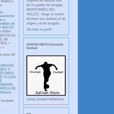
mayoria de noticias son
 Madrid y
de mi pueblo de acogida
...
MONTORNÈS DEL
as
VALLÈS. Tengo la suerte
aracterísti
de tener dos pueblos,el de
as y
origen y el de acogida.
edidas de
n BALÓN
Ver todo mi perfil
e fútbol.
RÍSTICAS
E UN
TBOL •
ADRIÁN NIETO freestyler
. •
football
de entre 68
...
URIOSID
DES Y
RÉCORDS
E LA LIGA
DE
RIMERA
PAÑOLA DE
istoria
Canal youtube Adriannisa
ook
LANCO
.