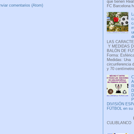
que tienen Real
nviar comentarios (Atom)
FC Barcelona ha
L
c
c
m
u
d
LAS CARACTE
Y MEDIDAS D
BALÓN DE FÚ
Forma: Esférica
Medidas: Una
circunferencia 
y 70 centímetro
C
A
D
P
DIVISIÓN ES
FÚTBOL en su H
Faceb
CULIB
..