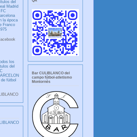
QR
ítulos del
eal Madrid
 FC
arcelona
n la época
e Franco
1975
ook
LANCO
odos los
ítulos del
C
Bar CULIBLANCO del
BARCELON
campo fútbol-atletismo
 de fútbol
Montornès
LIBLANCO
ULIBLANCO