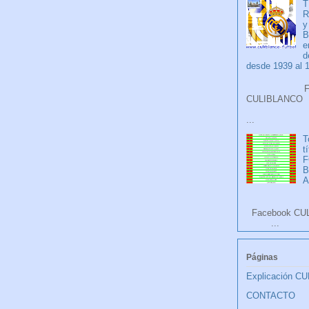
T
R
y
B
e
d
desde 1939 al 
Faceb
CULIB
...
T
t
F
A
Facebook CU
...
Páginas
Explicación C
CONTACTO