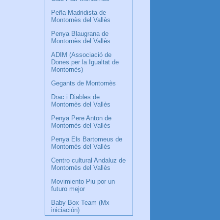
Peña Madridista de
Montornès del Vallès
Penya Blaugrana de
Montornès del Vallès
ADIM (Associació de
Dones per la Igualtat de
Montornès)
Gegants de Montornès
Drac i Diables de
Montornès del Vallès
Penya Pere Anton de
Montornès del Vallès
Penya Els Bartomeus de
Montornès del Vallès
Centro cultural Andaluz de
Montornès del Vallès
Movimiento Piu por un
futuro mejor
Baby Box Team (Mx
iniciación)