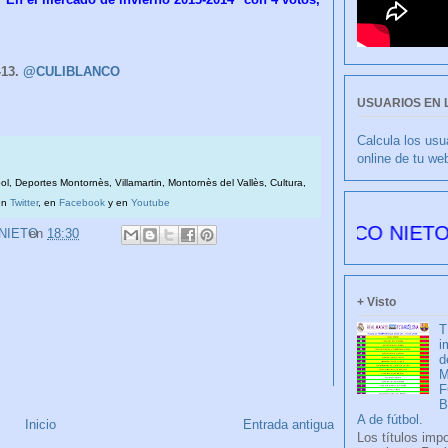
-13.
@CULIBLANCO
USUARIOS EN 
Calcula los usu
online de tu we
bol, Deportes Montornès, Villamartin, Montornès del Vallès, Cultura,
en
Twitter
, en
Facebook
y en
Youtube
CULIBLANCO por FRANCISCO NIETO 6176 dí
 NIETO
en
18:30
+ Visto
T
i
d
M
F
A de fútbol.
Inicio
Entrada antigua
Los títulos imp