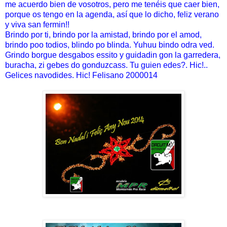
me acuerdo bien de vosotros, pero me tenéis que caer bien,
porque os tengo en la agenda, así que lo dicho, feliz verano
y viva san fermin!!
Brindo por ti, brindo por la amistad, brindo por el amod,
brindo poo todios, blindo po blinda. Yuhuu bindo odra ved.
Grindo borgue desgabos essito y guidadin gon la garredera,
buracha, zi gebes do gonduzcass. Tu guien edes?. Hic!..
Gelices navodides. Hic! Felisano 2000014