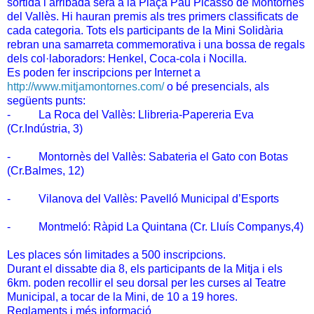
sortida i arribada serà a la Plaça Pau Picasso de Montornès
del Vallès. Hi hauran premis als tres primers classificats de
cada categoria. Tots els participants de la Mini Solidària
rebran una samarreta commemorativa i una bossa de regals
dels col·laboradors: Henkel, Coca-cola i Nocilla.
Es poden fer inscripcions per Internet a
http://www.mitjamontornes.com/
o bé presencials, als
següents punts:
- La Roca del Vallès: Llibreria-Papereria Eva
(Cr.Indústria, 3)
- Montornès del Vallès: Sabateria el Gato con Botas
(Cr.Balmes, 12)
- Vilanova del Vallès: Pavelló Municipal d’Esports
- Montmeló: Ràpid La Quintana (Cr. Lluís Companys,4)
Les places són limitades a 500 inscripcions.
Durant el dissabte dia 8, els participants de la Mitja i els
6km. poden recollir el seu dorsal per les curses al Teatre
Municipal, a tocar de la Mini, de 10 a 19 hores.
Reglaments i més informació