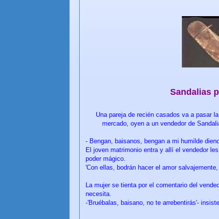
Sandalias p
Una pareja de recién casados va a pasar la 
mercado, oyen a un vendedor de Sandali
- Bengan, baisanos, bengan a mi humilde diendi
El joven matrimonio entra y allí el vendedor le
poder mágico.
'Con ellas, bodrán hacer el amor salvajemente,
La mujer se tienta por el comentario del vendedo
necesita.
-'Bruébalas, baisano, no te arrebentirás'- insist