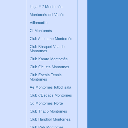
Lliga F-7 Montornès
Montornès del Vallès
Villamartín
Cf Montornès
Club Atletisme Montornès
Club Bàsquet Vila de
Montornès
Club Karate Montornès
Club Ciclista Montornès
Club Escola Tennis
Montornès
Ae Montornès fútbol sala
Club d'Escacs Montornés
Cd Montornès Norte
Club Triatló Montornès
Club Handbol Montornès.
Club Patí Montornès