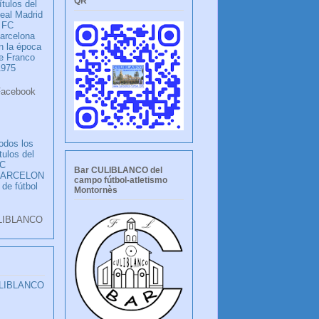
QR
ítulos del
eal Madrid
 FC
arcelona
n la época
e Franco
1975
ook
LANCO
odos los
ítulos del
C
Bar CULIBLANCO del
BARCELON
campo fútbol-atletismo
 de fútbol
Montornès
LIBLANCO
ULIBLANCO