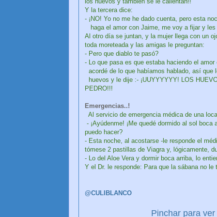
los huevos y también se le calientan!!
Y la tercera dice:
- ¡NO! Yo no me he dado cuenta, pero esta no
haga el amor con Jaime, me voy a fijar y les
Al otro día se juntan, y la mujer llega con un
toda moreteada y las amigas le preguntan:
- Pero que diablo te pasó?
- Lo que pasa es que estaba haciendo el amor
acordé de lo que habíamos hablado, así que l
huevos y le dije :- ¡UUYYYYYY! LOS HUE
PEDRO!!!
Emergencias..!
Al servicio de emergencia médica de una local
- ¡Ayúdenme! ¡Me quedé dormido al sol boca a
puedo hacer?
- Esta noche, al acostarse -le responde el mé
tómese 2 pastillas de Viagra y, lógicamente, d
- Lo del Aloe Vera y dormir boca arriba, lo enti
Y el Dr. le responde: Para que la sábana no le 
@CULIBLANCO
Pinchar para ver 