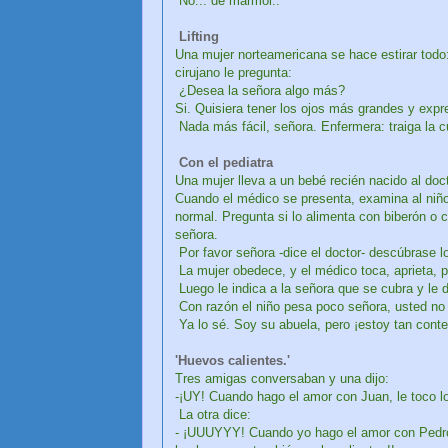
No... de mármol..
Lifting
Una mujer norteamericana se hace estirar todo: la
cirujano le pregunta:
¿Desea la señora algo más?
Si. Quisiera tener los ojos más grandes y expr
Nada más fácil, señora. Enfermera: traiga la cu
Con el pediatra
Una mujer lleva a un bebé recién nacido al doc
Cuando el médico se presenta, examina al niño
normal. Pregunta si lo alimenta con biberón o
señora.
Por favor señora -dice el doctor- descúbrase l
La mujer obedece, y el médico toca, aprieta,
Luego le indica a la señora que se cubra y le d
Con razón el niño pesa poco señora, usted no 
Ya lo sé. Soy su abuela, pero ¡estoy tan conten
'Huevos calientes.'
Tres amigas conversaban y una dijo:
-¡UY! Cuando hago el amor con Juan, le toco l
La otra dice:
- ¡UUUYYY! Cuando yo hago el amor con Pedro