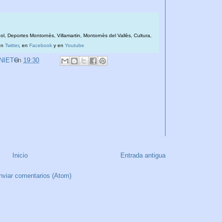
bol, Deportes Montornès, Villamartin, Montornès del Vallès, Cultura,
en
Twitter
, en
Facebook
y en
Youtube
 NIETO
en
19:30
Inicio
Entrada antigua
nviar comentarios (Atom)