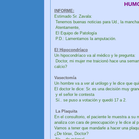
HUMO
INFORME:
Estimado Sr. Zavala:
Tenemos buenas noticias para Ud., la mancha r
Atentamente,
El Equipo de Patología
P.D.: Lamentamos la amputación.
El Hipocondríaco
Un hipocondríaco va al médico y le pregunta:
Doctor, mi mujer me traicionó hace una seman
calcio?
Vasectomía
Un hombre va a ver al urólogo y le dice que q
El doctor le dice: Sr. es una decisión muy gra
y el señor le contesta
Sí.. se puso a votación y quedó 17 a 2.
La Plaquita
En el consultorio, el paciente le muestra a su 
analiza con cara de preocupación y le dice al 
Vamos a tener que mandarle a hacer una plaqui
¿De tórax, Doctor?