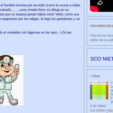
el hombre termina por acceder (como le ocurre a todos
alzado......, ¡¡una mirada feroz se dibuja en su
a furia que su esposa jamás había visto! Veloz como una
r paquistaní por las nalgas, le baja los pantalones y se
USUARIOS EN 
ado el vendedor con lágrimas en los ojos: -'¡¡Te las
Calcula los usu
online de tu we
CULIBLANCO por FRANCISCO NIETO 6177 d
+ Visto
T
i
d
M
F
A de fútbol.
Los títulos imp