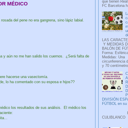
que tienen Real
R MÉDICO
FC Barcelona ha
L
c
osada del pene no era gangrena, sino lápiz labial.
c
m
u
d
LAS CARACTE
Y MEDIDAS D
BALÓN DE FÚ
Forma: Esférica
a y aún no me han salido los cuernos. ¿Será falta de
Medidas: Una
circunferencia 
y 70 centímetro
C
uiere hacerse una vasectomía.
A
nde, lo ha comentado con su esposa e hijos??
D
P
DIVISIÓN ES
FÚTBOL en su H
médico los resultados de sus análisis. El médico los
paciente:
Faceb
CULIB
ta...
..