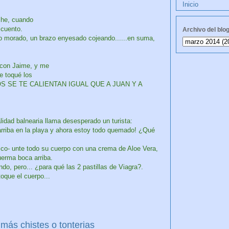
Inicio
che, cuando
 cuento.
Archivo del blo
 ojo morado, un brazo enyesado cojeando......en suma,
 con Jaime, y me
e toqué los
VOS SE TE CALIENTAN IGUAL QUE A JUAN Y A
idad balnearia llama desesperado un turista:
rriba en la playa y ahora estoy todo quemado! ¿Qué
dico- unte todo su cuerpo con una crema de Aloe Vera,
uerma boca arriba.
endo, pero... ¿para qué las 2 pastillas de Viagra?.
toque el cuerpo...
más chistes o tonterias