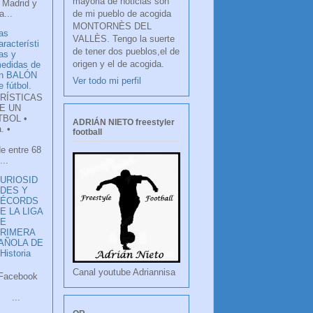
mayoria de noticias son
 Madrid y
de mi pueblo de acogida
...
MONTORNÈS DEL
as
VALLÈS. Tengo la suerte
aracterísti
de tener dos pueblos,el de
as y
origen y el de acogida.
edidas de
n BALÓN
Ver todo mi perfil
e fútbol.
RÍSTICAS
E UN
TBOL •
ADRIÁN NIETO freestyler
. •
football
de entre 68
...
URIOSID
DES Y
RÉCORDS
E LA LIGA
DE
RIMERA
PAÑOLA DE
istoria
Canal youtube Adriannisa
ook
LANCO
.