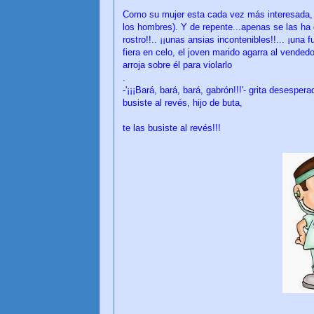
Como su mujer esta cada vez más interesada, 
los hombres). Y de repente...apenas se las ha c
rostro!!.. ¡¡unas ansias incontenibles!!... ¡un
fiera en celo, el joven marido agarra al vendedo
arroja sobre él para violarlo
.
-'¡¡¡Bará, bará, bará, gabrón!!!'- grita desesper
busiste al revés, hijo de buta,
te las busiste al revés!!!