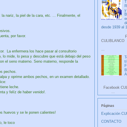
T
R
y
B
 nariz, la piel de la cara, etc. ... Finalmente, el
e
d
desde 1939 al 
esivos.
enta, por favor.
Faceb
CULIB
...
tor. La enfermera los hace pasar al consultorio
, lo mide, lo pesa y descubre que está debajo del peso
T
t
 con el seno materno. Seno materno, responde la
F
os pechos.
A
 palpa y oprime ambos pechos, en un examen detallado.
ice:
tiene leche.
Facebook CU
...
ta y felíz de haber venido!.
Páginas
os huevos y se le ponen calientes!
Explicación C
CONTACTO
, le toco