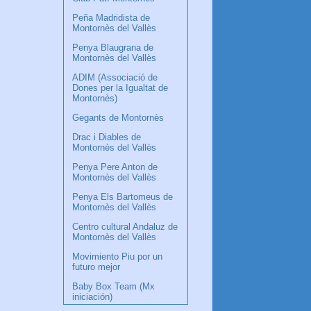
Peña Madridista de
Montornès del Vallès
Penya Blaugrana de
Montornès del Vallès
ADIM (Associació de
Dones per la Igualtat de
Montornès)
Gegants de Montornès
Drac i Diables de
Montornès del Vallès
Penya Pere Anton de
Montornès del Vallès
Penya Els Bartomeus de
Montornès del Vallès
Centro cultural Andaluz de
Montornès del Vallès
Movimiento Piu por un
futuro mejor
Baby Box Team (Mx
iniciación)