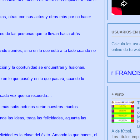
ras, otras con sus actos y otras más por no hacer
USUARIOS EN 
tes de las personas que te llevan hacia atrás
Calcula los usu
online de tu we
ando sonríes, sino en la que está a tu lado cuando no
ción y la oportunidad se encuentran y fusionan.
CULIBLANCO por FRANCISCO NIET
en lo que pasó y en lo que pasará, cuando lo
+ Visto
 cada vez que se recuerda....
T
 más satisfactorios serán nuestros triunfos.
i
d
M
nde las ideas, traga las felicidades, aguanta las
F
A de fútbol.
felicidad es la clave del éxito. Amando lo que haces, el
Los títulos imp