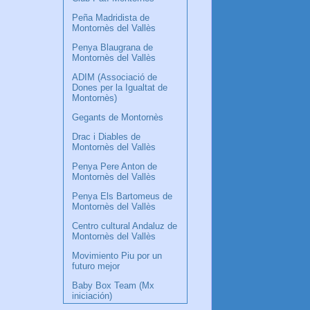
Peña Madridista de
Montornès del Vallès
Penya Blaugrana de
Montornès del Vallès
ADIM (Associació de
Dones per la Igualtat de
Montornès)
Gegants de Montornès
Drac i Diables de
Montornès del Vallès
Penya Pere Anton de
Montornès del Vallès
Penya Els Bartomeus de
Montornès del Vallès
Centro cultural Andaluz de
Montornès del Vallès
Movimiento Piu por un
futuro mejor
Baby Box Team (Mx
iniciación)