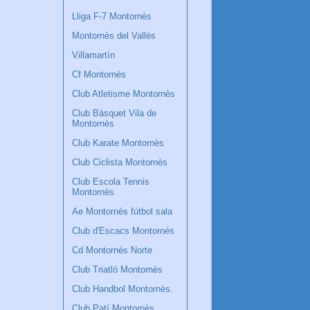
Lliga F-7 Montornès
Montornès del Vallès
Villamartín
Cf Montornès
Club Atletisme Montornès
Club Bàsquet Vila de
Montornès
Club Karate Montornès
Club Ciclista Montornès
Club Escola Tennis
Montornès
Ae Montornès fútbol sala
Club d'Escacs Montornés
Cd Montornès Norte
Club Triatló Montornès
Club Handbol Montornès.
Club Patí Montornès