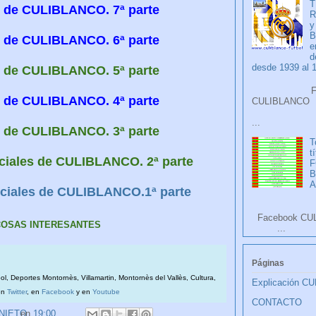
T
es de CULIBLANCO. 7ª parte
R
y
B
es de CULIBLANCO. 6ª parte
e
d
desde 1939 al 
es de CULIBLANCO. 5ª parte
Faceb
es de CULIBLANCO. 4ª parte
CULIB
...
es de CULIBLANCO. 3ª parte
T
t
ociales de CULIBLANCO. 2ª parte
F
A
sociales de CULIBLANCO.1ª parte
Facebook CU
 COSAS INTERESANTES
...
Páginas
bol, Deportes Montornès, Villamartin, Montornès del Vallès, Cultura,
Explicación C
en
Twitter
, en
Facebook
y en
Youtube
CONTACTO
 NIETO
en
19:00