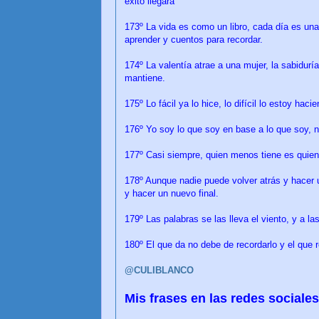
éxito llegará
173º La vida es como un libro, cada día es un
aprender y cuentos para recordar.
174º La valentía atrae a una mujer, la sabiduría 
mantiene.
175º Lo fácil ya lo hice, lo difícil lo estoy hac
176º Yo soy lo que soy en base a lo que soy, n
177º Casi siempre, quien menos tiene es quie
178º Aunque nadie puede volver atrás y hacer
y hacer un nuevo final.
179º Las palabras se las lleva el viento, y a la
180º El que da no debe de recordarlo y el que r
@CULIBLANCO
Mis frases en las redes social