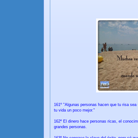
161º "Algunas personas hacen que tu risa sea 
tu vida un poco mejor."
162º El dinero hace personas ricas, el conoci
grandes personas.
163º No conozco la clave del éxito, pero sé que