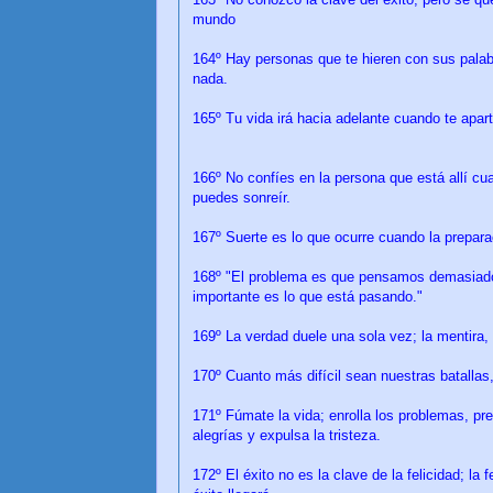
mundo
164º Hay personas que te hieren con sus palab
nada.
165º Tu vida irá hacia adelante cuando te apar
166º No confíes en la persona que está allí cu
puedes sonreír.
167º Suerte es lo que ocurre cuando la prepara
168º "El problema es que pensamos demasiado 
importante es lo que está pasando."
169º La verdad duele una sola vez; la mentira,
170º Cuanto más difícil sean nuestras batallas,
171º Fúmate la vida; enrolla los problemas, pre
alegrías y expulsa la tristeza.
172º El éxito no es la clave de la felicidad; la 