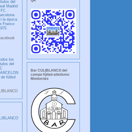
QR
ítulos del
eal Madrid
 FC
arcelona
n la época
e Franco
1975
ook
LANCO
odos los
ítulos del
C
Bar CULIBLANCO del
BARCELON
campo fútbol-atletismo
 de fútbol
Montornès
LIBLANCO
ULIBLANCO