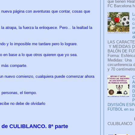
que tienen Real
FC Barcelona ha
a nueva página con aventuras que contar, cosas que
L
c
c
la atrapa, la fuerza la enloquece. Pero... la lealtad la
m
u
d
LAS CARACTE
iendo y lo imposible me tardare pero lo lograre.
Y MEDIDAS D
BALÓN DE FÚ
o en base a lo que otros quieren que yo sea.
Forma: Esférica
Medidas: Una
circunferencia 
n más comparte.
y 70 centímetro
 un nuevo comienzo, cualquiera puede comenzar ahora
C
A
D
s personas, el tiempo.
P
ecibe no debe de olvidarlo
DIVISIÓN ES
FÚTBOL en su H
Faceb
CULIB
es de CULIBLANCO. 8ª parte
..