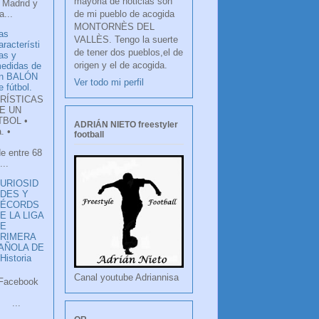
mayoria de noticias son
 Madrid y
de mi pueblo de acogida
...
MONTORNÈS DEL
as
VALLÈS. Tengo la suerte
aracterísti
de tener dos pueblos,el de
as y
origen y el de acogida.
edidas de
n BALÓN
Ver todo mi perfil
e fútbol.
RÍSTICAS
E UN
TBOL •
ADRIÁN NIETO freestyler
. •
football
de entre 68
...
URIOSID
DES Y
RÉCORDS
E LA LIGA
DE
RIMERA
PAÑOLA DE
istoria
Canal youtube Adriannisa
ook
LANCO
.