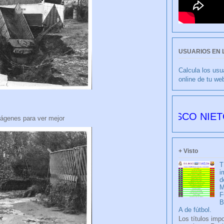
USUARIOS EN 
Calcula los usu
online de tu we
CULIBLANCO por FRANCISCO NIETO 6178 dí
ágenes para ver mejor
+ Visto
T
i
d
M
F
A de fútbol.
Los títulos imp