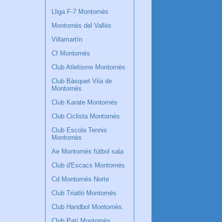
Lliga F-7 Montornès
Montornès del Vallès
Villamartín
Cf Montornès
Club Atletisme Montornès
Club Bàsquet Vila de
Montornès
Club Karate Montornès
Club Ciclista Montornès
Club Escola Tennis
Montornès
Ae Montornès fútbol sala
Club d'Escacs Montornés
Cd Montornès Norte
Club Triatló Montornès
Club Handbol Montornès.
Club Patí Montornès