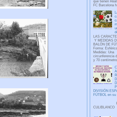
que tienen Real
FC Barcelona ha
L
c
c
m
u
d
LAS CARACTE
Y MEDIDAS D
BALÓN DE FÚ
Forma: Esférica
Medidas: Una
circunferencia 
y 70 centímetro
C
A
D
P
DIVISIÓN ES
FÚTBOL en su H
Faceb
CULIB
..