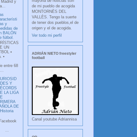
mayoria de noticias son
 Madrid y
de mi pueblo de acogida
...
MONTORNÈS DEL
as
VALLÈS. Tengo la suerte
aracterísti
de tener dos pueblos,el de
as y
origen y el de acogida.
edidas de
n BALÓN
Ver todo mi perfil
e fútbol.
RÍSTICAS
E UN
TBOL •
ADRIÁN NIETO freestyler
. •
football
de entre 68
...
URIOSID
DES Y
RÉCORDS
E LA LIGA
DE
RIMERA
PAÑOLA DE
istoria
Canal youtube Adriannisa
ook
LANCO
.