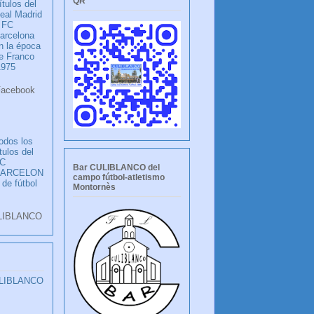
QR
ítulos del
eal Madrid
 FC
arcelona
n la época
e Franco
1975
ook
LANCO
odos los
ítulos del
C
Bar CULIBLANCO del
BARCELON
campo fútbol-atletismo
 de fútbol
Montornès
LIBLANCO
ULIBLANCO