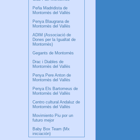
Peña Madridista de
Montornès del Vallès
Penya Blaugrana de
Montornès del Vallès
ADIM (Associació de
Dones per la Igualtat de
Montornès)
Gegants de Montornès
Drac i Diables de
Montornès del Vallès
Penya Pere Anton de
Montornès del Vallès
Penya Els Bartomeus de
Montornès del Vallès
Centro cultural Andaluz de
Montornès del Vallès
Movimiento Piu por un
futuro mejor
Baby Box Team (Mx
iniciación)