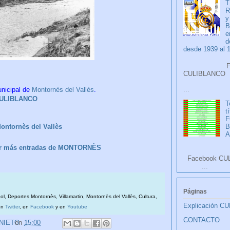
T
R
y
B
e
d
desde 1939 al 
Faceb
CULIB
...
nicipal de
Montornès del Vallès
.
ULIBLANCO
T
t
F
ontornès del Vallès
A
ver más entradas de MONTORNÈS
Facebook CU
...
Páginas
bol, Deportes Montornès, Villamartin, Montornès del Vallès, Cultura,
Explicación C
en
Twitter
, en
Facebook
y en
Youtube
CONTACTO
 NIETO
en
15:00