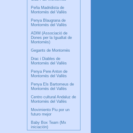
Peña Madridista de
Montornès del Vallès
Penya Blaugrana de
Montornès del Vallès
ADIM (Associació de
Dones per la Igualtat de
Montornès)
Gegants de Montornès
Drac i Diables de
Montornès del Vallès
Penya Pere Anton de
Montornès del Vallès
Penya Els Bartomeus de
Montornès del Vallès
Centro cultural Andaluz de
Montornès del Vallès
Movimiento Piu por un
futuro mejor
Baby Box Team (Mx
iniciación)