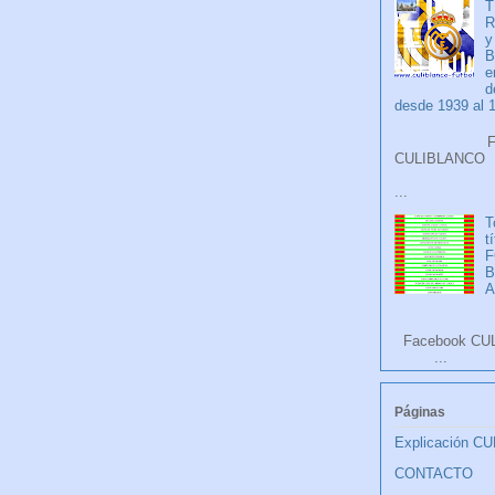
T
R
y
B
e
d
desde 1939 al 
Faceb
CULIB
...
T
t
F
A
Facebook CU
...
Páginas
Explicación C
CONTACTO