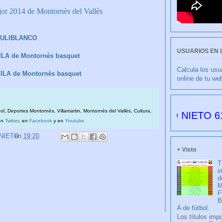
jor 2014 de Montornès del Vallès
ULIBLANCO
USUARIOS EN 
ILA de Montornès basquet
Calcula los usu
VILA de Montornès basquet
online de tu we
bol, Deportes Montornès, Villamartin, Montornès del Vallès, Cultura,
CULIBLANCO por FRANCISCO NIETO 6177 días 
en
Twitter
, en
Facebook
y en
Youtube
 NIETO
en
19:20
+ Visto
T
i
d
M
F
A de fútbol.
Los títulos imp