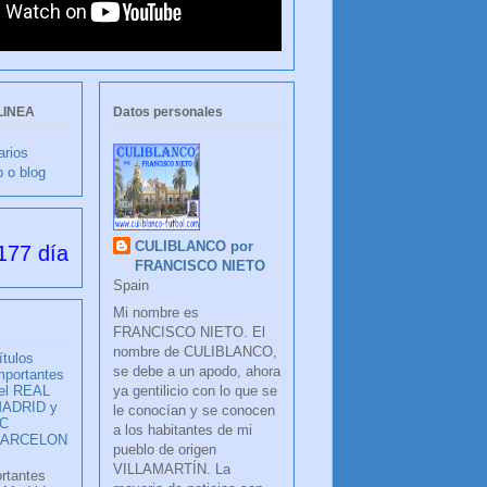
LINEA
Datos personales
arios
b o blog
CULIBLANCO por
desde su creación
FRANCISCO NIETO
Spain
Mi nombre es
FRANCISCO NIETO. El
nombre de CULIBLANCO,
ítulos
se debe a un apodo, ahora
mportantes
ya gentilicio con lo que se
el REAL
ADRID y
le conocían y se conocen
C
a los habitantes de mi
BARCELON
pueblo de origen
VILLAMARTÍN. La
ortantes