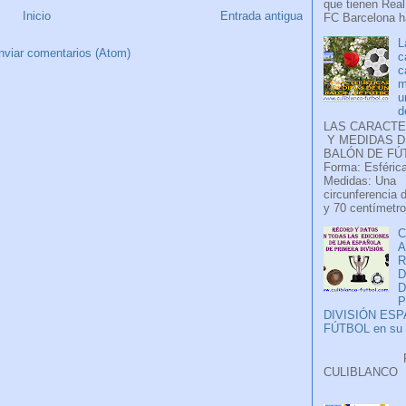
que tienen Real
Inicio
Entrada antigua
FC Barcelona ha
L
nviar comentarios (Atom)
c
c
m
u
d
LAS CARACTE
Y MEDIDAS D
BALÓN DE FÚ
Forma: Esférica
Medidas: Una
circunferencia 
y 70 centímetro
C
A
D
P
DIVISIÓN ES
FÚTBOL en su H
Faceb
CULIB
..