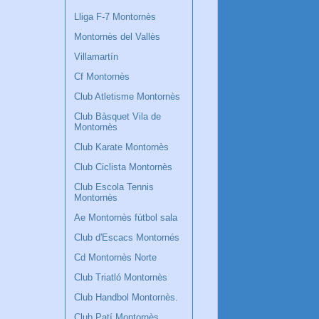
Lliga F-7 Montornès
Montornès del Vallès
Villamartín
Cf Montornès
Club Atletisme Montornès
Club Bàsquet Vila de
Montornès
Club Karate Montornès
Club Ciclista Montornès
Club Escola Tennis
Montornès
Ae Montornès fútbol sala
Club d'Escacs Montornés
Cd Montornès Norte
Club Triatló Montornès
Club Handbol Montornès.
Club Patí Montornès