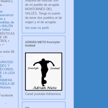
mayoria de noticias son
 Madrid y
de mi pueblo de acogida
...
MONTORNÈS DEL
as
VALLÈS. Tengo la suerte
aracterísti
de tener dos pueblos,el de
as y
origen y el de acogida.
edidas de
n BALÓN
Ver todo mi perfil
e fútbol.
RÍSTICAS
E UN
TBOL •
ADRIÁN NIETO freestyler
. •
football
de entre 68
...
URIOSID
DES Y
RÉCORDS
E LA LIGA
DE
RIMERA
PAÑOLA DE
istoria
Canal youtube Adriannisa
ook
LANCO
.