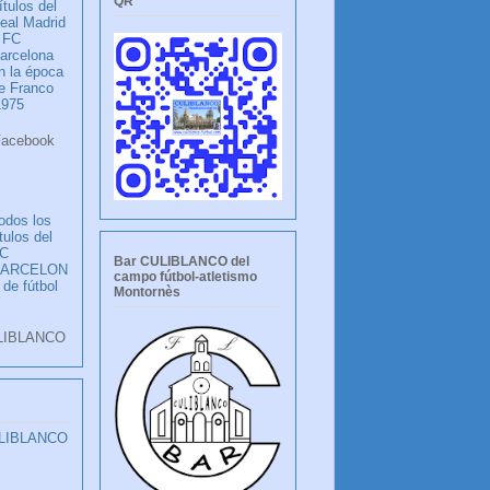
QR
ítulos del
eal Madrid
 FC
arcelona
n la época
e Franco
1975
ook
LANCO
odos los
ítulos del
C
Bar CULIBLANCO del
BARCELON
campo fútbol-atletismo
 de fútbol
Montornès
LIBLANCO
ULIBLANCO