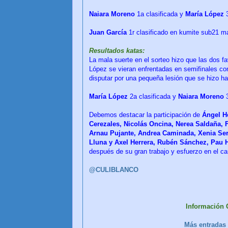
Naiara Moreno
1a clasificada y
María López
3
Juan García
1r clasificado en kumite sub21 m
Resultados katas:
La mala suerte en el sorteo hizo que las dos fa
López se vieran enfrentadas en semifinales con
disputar por una pequeña lesión que se hizo h
María López
2a clasificada y
Naiara Moreno
3
Debemos destacar la participación de
Ángel H
Cerezales, Nicolás Oncina, Nerea Saldaña, 
Arnau Pujante, Andrea Caminada, Xenia Ser
Lluna y Axel Herrera, Rubén Sánchez, Pau H
después de su gran trabajo y esfuerzo en el c
@CULIBLANCO
Información
Más entradas