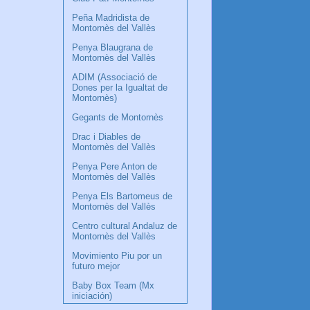
Peña Madridista de
Montornès del Vallès
Penya Blaugrana de
Montornès del Vallès
ADIM (Associació de
Dones per la Igualtat de
Montornès)
Gegants de Montornès
Drac i Diables de
Montornès del Vallès
Penya Pere Anton de
Montornès del Vallès
Penya Els Bartomeus de
Montornès del Vallès
Centro cultural Andaluz de
Montornès del Vallès
Movimiento Piu por un
futuro mejor
Baby Box Team (Mx
iniciación)