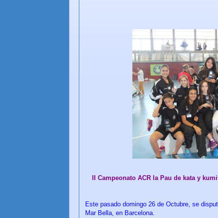
II Campeonato ACR la Pau de kata y kumi
Este pasado domingo 26 de Octubre, se disputó
Mar Bella, en Barcelona.