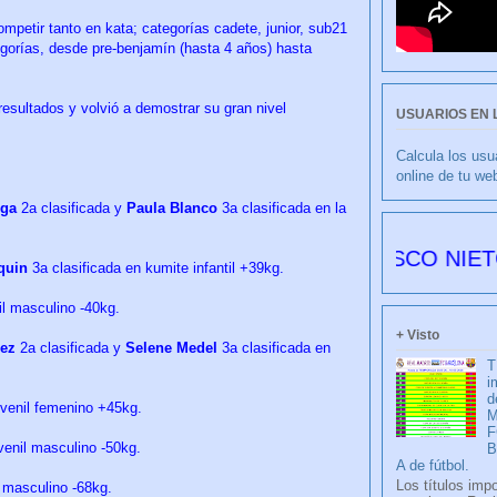
petir tanto en kata; categorías cadete, junior, sub21
gorías, desde pre-benjamín (hasta 4 años) hasta
sultados y volvió a demostrar su gran nivel
USUARIOS EN 
Calcula los usu
online de tu we
ega
2a clasificada y
Paula Blanco
3a clasificada en la
CULIBLANCO por FRANCISCO NIETO 6178 dí
quin
3a clasificada en kumite infantil +39kg.
il masculino -40kg.
+ Visto
ez
2a clasificada y
Selene Medel
3a clasificada en
T
i
d
juvenil femenino +45kg.
M
F
venil masculino -50kg.
A de fútbol.
Los títulos imp
r masculino -68kg.