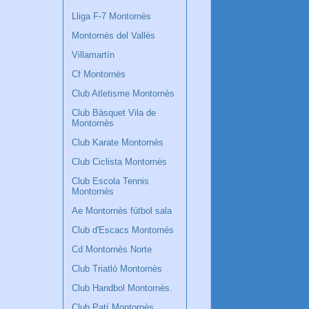
Lliga F-7 Montornès
Montornès del Vallès
Villamartín
Cf Montornès
Club Atletisme Montornès
Club Bàsquet Vila de
Montornès
Club Karate Montornès
Club Ciclista Montornès
Club Escola Tennis
Montornès
Ae Montornès fútbol sala
Club d'Escacs Montornés
Cd Montornès Norte
Club Triatló Montornès
Club Handbol Montornès.
Club Patí Montornès