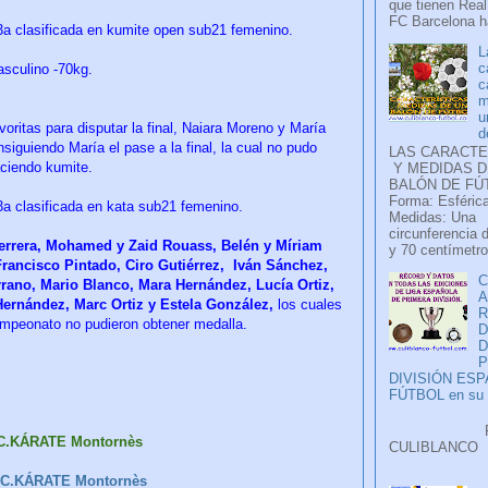
que tienen Real
FC Barcelona ha
a clasificada en kumite open sub21 femenino.
L
c
asculino -70kg.
c
m
u
voritas para disputar la final, Naiara Moreno y María
d
siguiendo María el pase a la final, la cual no pudo
LAS CARACTE
aciendo kumite.
Y MEDIDAS D
BALÓN DE FÚ
Forma: Esférica
a clasificada en kata sub21 femenino.
Medidas: Una
circunferencia 
errera, Mohamed y Zaid Rouass, Belén y Míriam
y 70 centímetro
Francisco Pintado, Ciro Gutiérrez, Iván Sánchez,
C
rano, Mario Blanco, Mara Hernández, Lucía Ortiz,
A
ernández, Marc Ortiz y Estela González,
los cuales
ampeonato no pudieron obtener medalla.
D
P
DIVISIÓN ES
FÚTBOL en su H
Faceb
 C.KÁRATE Montornès
CULIB
..
 C.KÁRATE Montornès