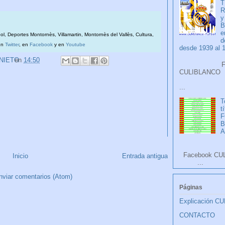
T
R
y
B
e
bol, Deportes Montornès, Villamartin, Montornès del Vallès, Cultura,
d
en
Twitter
, en
Facebook
y en
Youtube
desde 1939 al 
 NIETO
en
14:50
Faceb
CULIB
...
T
t
F
A
Facebook CU
Inicio
Entrada antigua
...
nviar comentarios (Atom)
Páginas
Explicación C
CONTACTO