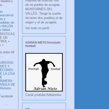
mayoria de noticias son
 Madrid y
de mi pueblo de acogida
...
MONTORNÈS DEL
as
VALLÈS. Tengo la suerte
aracterísti
de tener dos pueblos,el de
as y
origen y el de acogida.
edidas de
n BALÓN
Ver todo mi perfil
e fútbol.
RÍSTICAS
E UN
TBOL •
ADRIÁN NIETO freestyler
. •
football
de entre 68
...
URIOSID
DES Y
RÉCORDS
E LA LIGA
DE
RIMERA
PAÑOLA DE
istoria
Canal youtube Adriannisa
ook
LANCO
.