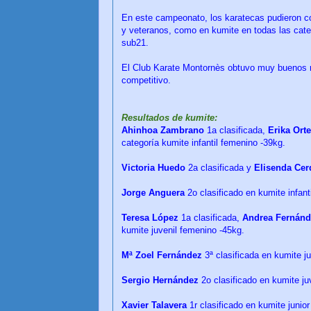
En este campeonato, los karatecas pudieron com
y veteranos, como en kumite en todas las cate
sub21.
El Club Karate Montornès obtuvo muy buenos re
competitivo.
Resultados de kumite:
Ahinhoa Zambrano
1a clasificada,
Erika Ort
categoría kumite infantil femenino -39kg.
Victoria Huedo
2a clasificada y
Elisenda Cer
Jorge Anguera
2o clasificado en kumite infant
Teresa López
1a clasificada,
Andrea Fernánd
kumite juvenil femenino -45kg.
Mª Zoel Fernández
3ª clasificada en kumite 
Sergio Hernández
2o clasificado en kumite ju
Xavier Talavera
1r clasificado en kumite junio