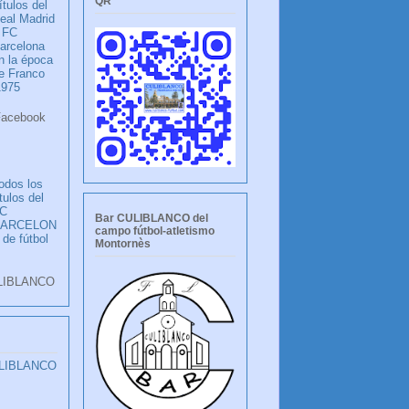
QR
ítulos del
eal Madrid
 FC
arcelona
n la época
e Franco
1975
ook
LANCO
odos los
ítulos del
C
Bar CULIBLANCO del
BARCELON
campo fútbol-atletismo
 de fútbol
Montornès
LIBLANCO
ULIBLANCO