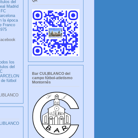
QR
ítulos del
eal Madrid
 FC
arcelona
n la época
e Franco
1975
ook
LANCO
odos los
ítulos del
C
Bar CULIBLANCO del
BARCELON
campo fútbol-atletismo
 de fútbol
Montornès
LIBLANCO
ULIBLANCO