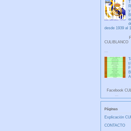
T
R
y
B
e
d
desde 1939 al 
Faceb
CULIB
...
T
t
F
A
Facebook CU
...
Páginas
Explicación C
CONTACTO