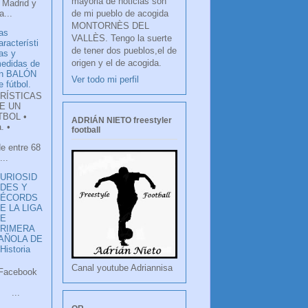
mayoria de noticias son
 Madrid y
de mi pueblo de acogida
...
MONTORNÈS DEL
as
VALLÈS. Tengo la suerte
aracterísti
de tener dos pueblos,el de
as y
origen y el de acogida.
edidas de
n BALÓN
Ver todo mi perfil
e fútbol.
RÍSTICAS
E UN
TBOL •
ADRIÁN NIETO freestyler
. •
football
de entre 68
...
URIOSID
DES Y
RÉCORDS
E LA LIGA
DE
RIMERA
PAÑOLA DE
istoria
Canal youtube Adriannisa
ook
LANCO
.