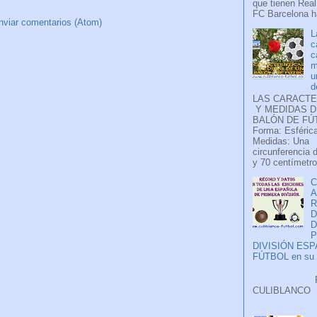
que tienen Real
FC Barcelona ha
nviar comentarios (Atom)
L
c
c
m
u
d
LAS CARACTE
Y MEDIDAS D
BALÓN DE FÚ
Forma: Esférica
Medidas: Una
circunferencia 
y 70 centímetro
C
A
D
P
DIVISIÓN ES
FÚTBOL en su H
Faceb
CULIB
..