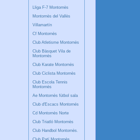
Lliga F-7 Montornès
Montornès del Vallès
Villamartín
Cf Montornès
Club Atletisme Montornès
Club Bàsquet Vila de
Montornès
Club Karate Montornès
Club Ciclista Montornès
Club Escola Tennis
Montornès
Ae Montornès fútbol sala
Club d'Escacs Montornés
Cd Montornès Norte
Club Triatló Montornès
Club Handbol Montornès.
Club Patí Montornès