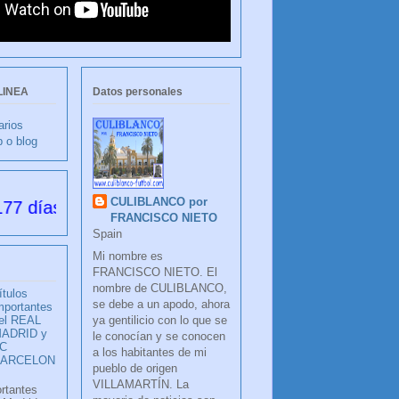
LINEA
Datos personales
arios
b o blog
CULIBLANCO por
desde su creación
FRANCISCO NIETO
Spain
Mi nombre es
FRANCISCO NIETO. El
nombre de CULIBLANCO,
ítulos
se debe a un apodo, ahora
mportantes
ya gentilicio con lo que se
el REAL
ADRID y
le conocían y se conocen
C
a los habitantes de mi
BARCELON
pueblo de origen
VILLAMARTÍN. La
ortantes