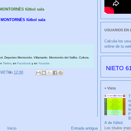
 MONTORNÈS fútbol sala
 MONTORNÈS fútbol sala
USUARIOS EN 
Calcula los usu
online de tu we
bol, Deportes Montornès, Villamartin, Montornès del Vallès, Cultura,
en
Twitter
, en
Facebook
y en
Youtube
CULIBLANCO por FRANCISCO NIETO 6177 días 
 NIETO
en
12:00
+ Visto
T
i
d
M
F
A de fútbol.
Los títulos imp
Inicio
Entrada antigua