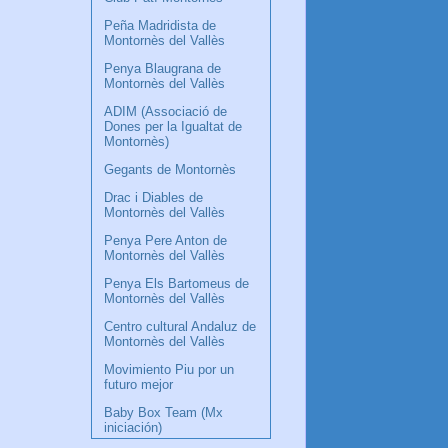
Peña Madridista de
Montornès del Vallès
Penya Blaugrana de
Montornès del Vallès
ADIM (Associació de
Dones per la Igualtat de
Montornès)
Gegants de Montornès
Drac i Diables de
Montornès del Vallès
Penya Pere Anton de
Montornès del Vallès
Penya Els Bartomeus de
Montornès del Vallès
Centro cultural Andaluz de
Montornès del Vallès
Movimiento Piu por un
futuro mejor
Baby Box Team (Mx
iniciación)