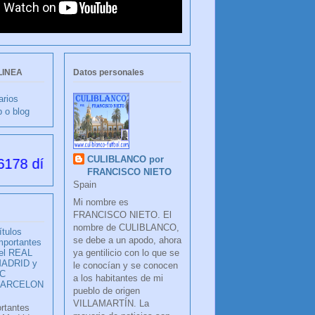
LINEA
Datos personales
arios
b o blog
CULIBLANCO por
 desde su creación
FRANCISCO NIETO
Spain
Mi nombre es
FRANCISCO NIETO. El
nombre de CULIBLANCO,
ítulos
se debe a un apodo, ahora
mportantes
ya gentilicio con lo que se
el REAL
ADRID y
le conocían y se conocen
C
a los habitantes de mi
BARCELON
pueblo de origen
VILLAMARTÍN. La
ortantes