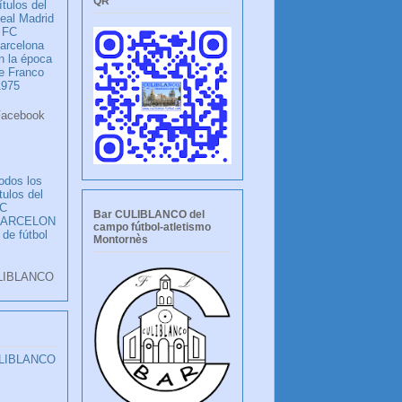
QR
ítulos del
eal Madrid
 FC
arcelona
n la época
e Franco
1975
ook
LANCO
odos los
ítulos del
C
Bar CULIBLANCO del
BARCELON
campo fútbol-atletismo
 de fútbol
Montornès
LIBLANCO
ULIBLANCO