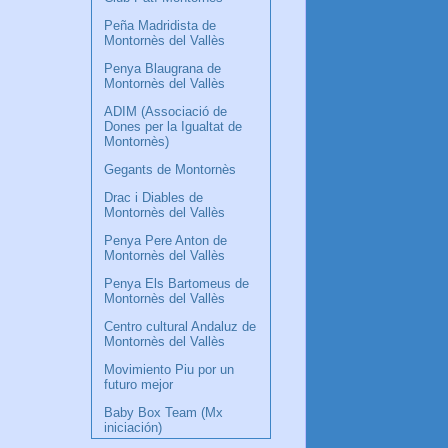
Peña Madridista de
Montornès del Vallès
Penya Blaugrana de
Montornès del Vallès
ADIM (Associació de
Dones per la Igualtat de
Montornès)
Gegants de Montornès
Drac i Diables de
Montornès del Vallès
Penya Pere Anton de
Montornès del Vallès
Penya Els Bartomeus de
Montornès del Vallès
Centro cultural Andaluz de
Montornès del Vallès
Movimiento Piu por un
futuro mejor
Baby Box Team (Mx
iniciación)