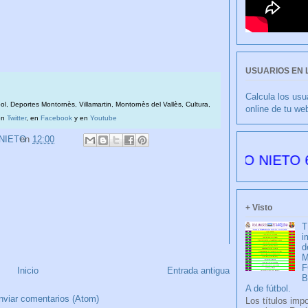
USUARIOS EN 
Calcula los usu
bol, Deportes Montornès, Villamartin, Montornès del Vallès, Cultura,
online de tu we
en
Twitter
, en
Facebook
y en
Youtube
 NIETO
en
12:00
CULIBLANCO por FRANCISCO NIETO 6178 días
+ Visto
T
i
d
M
F
Inicio
Entrada antigua
A de fútbol.
nviar comentarios (Atom)
Los títulos imp