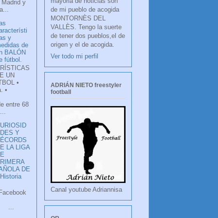
mayoria de noticias son
 Madrid y
de mi pueblo de acogida
...
MONTORNÈS DEL
as
VALLÈS. Tengo la suerte
aracterísti
de tener dos pueblos,el de
as y
origen y el de acogida.
edidas de
n BALÓN
Ver todo mi perfil
e fútbol.
RÍSTICAS
E UN
TBOL •
ADRIÁN NIETO freestyler
. •
football
de entre 68
...
URIOSID
DES Y
RÉCORDS
E LA LIGA
DE
RIMERA
PAÑOLA DE
istoria
Canal youtube Adriannisa
ook
LANCO
.