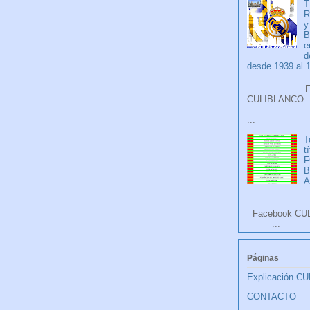
T
R
y
B
e
d
desde 1939 al 
Faceb
CULIB
...
T
t
F
A
Facebook CU
...
Páginas
Explicación C
CONTACTO