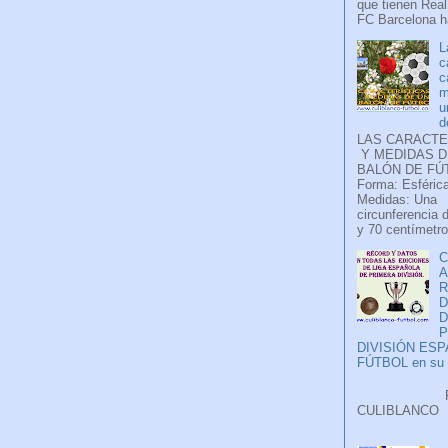
que tienen Real
FC Barcelona ha
L
c
c
m
u
d
LAS CARACTE
Y MEDIDAS D
BALÓN DE FÚ
Forma: Esférica
Medidas: Una
circunferencia 
y 70 centímetro
C
A
D
P
DIVISIÓN ES
FÚTBOL en su H
Faceb
CULIB
..