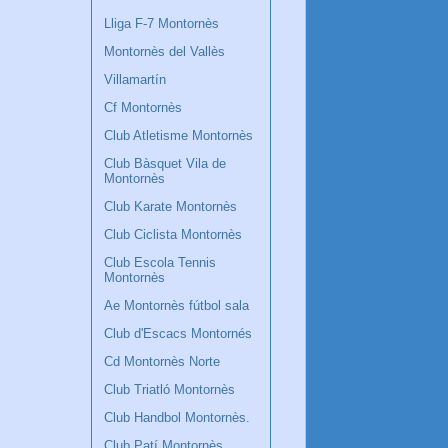
Lliga F-7 Montornès
Montornès del Vallès
Villamartín
Cf Montornès
Club Atletisme Montornès
Club Bàsquet Vila de
Montornès
Club Karate Montornès
Club Ciclista Montornès
Club Escola Tennis
Montornès
Ae Montornès fútbol sala
Club d'Escacs Montornés
Cd Montornès Norte
Club Triatló Montornès
Club Handbol Montornès.
Club Patí Montornès