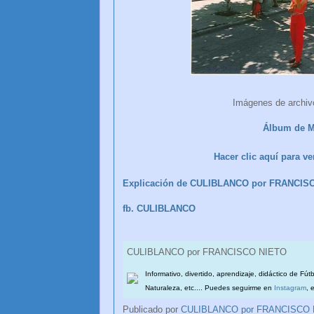
Imágenes de archiv
Álbum de M
Hacer clic aquí para 
Explicación de CULIBLANCO por FRANCIS
fb. CULIBLANCO
CULIBLANCO por FRANCISCO NIETO
Informativo, divertido, aprendizaje, didáctico de Fút
Naturaleza, etc.... Puedes seguirme en
Instagram
, 
Publicado por
CULIBLANCO por FRANCISCO