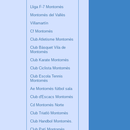
Lliga F-7 Montornès
Montornès del Vallès
Villamartín
Cf Montornès
Club Atletisme Montornès
Club Bàsquet Vila de
Montornès
Club Karate Montornès
Club Ciclista Montornès
Club Escola Tennis
Montornès
Ae Montornès fútbol sala
Club d'Escacs Montornés
Cd Montornès Norte
Club Triatló Montornès
Club Handbol Montornès.
Club Patí Montornès