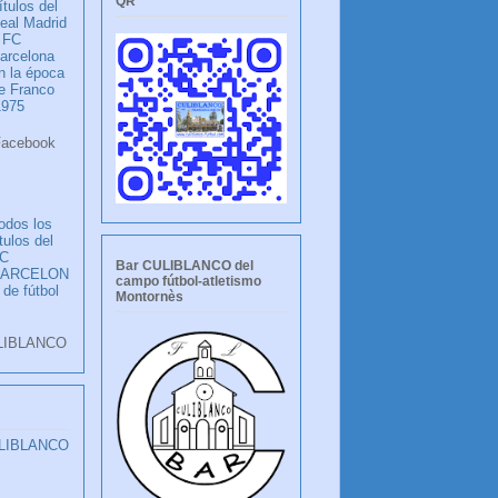
QR
ítulos del
eal Madrid
 FC
arcelona
n la época
e Franco
1975
ook
LANCO
odos los
ítulos del
C
Bar CULIBLANCO del
BARCELON
campo fútbol-atletismo
 de fútbol
Montornès
LIBLANCO
ULIBLANCO