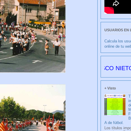
USUARIOS EN 
Calcula los usu
online de tu we
CULIBLANCO por FRANCISCO NIETO 6177 día
+ Visto
T
i
d
M
F
A de fútbol.
Los títulos imp