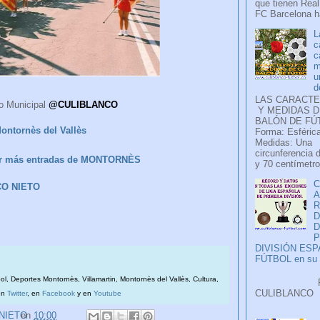
que tienen Real
FC Barcelona ha
L
c
c
m
u
d
LAS CARACTE
o Municipal
@CULIBLANCO
Y MEDIDAS D
BALÓN DE FÚ
ontornès del Vallès
Forma: Esférica
Medidas: Una
circunferencia 
ver más entradas de MONTORNÈS
y 70 centímetro
C
CO NIETO
A
D
P
DIVISIÓN ES
FÚTBOL en su H
bol, Deportes Montornès, Villamartin, Montornès del Vallès, Cultura,
Faceb
CULIB
en
Twitter
, en
Facebook
y en
Youtube
..
 NIETO
en
10:00