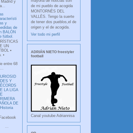
mayoria de noticias son
 Madrid y
de mi pueblo de acogida
...
MONTORNÈS DEL
as
VALLÈS. Tengo la suerte
aracterísti
de tener dos pueblos,el de
as y
origen y el de acogida.
edidas de
n BALÓN
Ver todo mi perfil
e fútbol.
RÍSTICAS
E UN
TBOL •
ADRIÁN NIETO freestyler
. •
football
de entre 68
...
URIOSID
DES Y
RÉCORDS
E LA LIGA
DE
RIMERA
PAÑOLA DE
istoria
Canal youtube Adriannisa
ook
LANCO
.