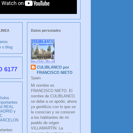
LINEA
Datos personales
arios
b o blog
CULIBLANCO por
s desde su creación
FRANCISCO NIETO
Spain
Mi nombre es
FRANCISCO NIETO. El
nombre de CULIBLANCO,
ítulos
se debe a un apodo, ahora
mportantes
ya gentilicio con lo que se
el REAL
ADRID y
le conocían y se conocen
C
a los habitantes de mi
BARCELON
pueblo de origen
VILLAMARTÍN. La
ortantes