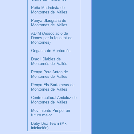
Peña Madridista de
Montornès del Vallès
Penya Blaugrana de
Montornès del Vallès
ADIM (Associació de
Dones per la Igualtat de
Montornès)
Gegants de Montornès
Drac i Diables de
Montornès del Vallès
Penya Pere Anton de
Montornès del Vallès
Penya Els Bartomeus de
Montornès del Vallès
Centro cultural Andaluz de
Montornès del Vallès
Movimiento Piu por un
futuro mejor
Baby Box Team (Mx
iniciación)