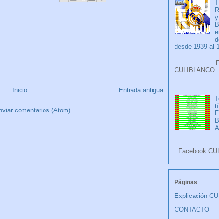
T
R
y
B
e
d
desde 1939 al 
Faceb
CULIB
...
Inicio
Entrada antigua
T
t
nviar comentarios (Atom)
F
A
Facebook CU
...
Páginas
Explicación C
CONTACTO