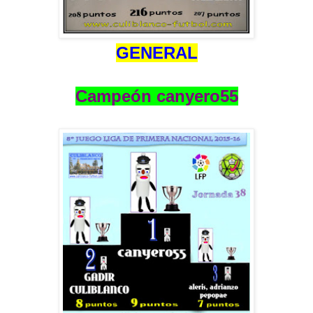
GENERAL
Campeón canyero55