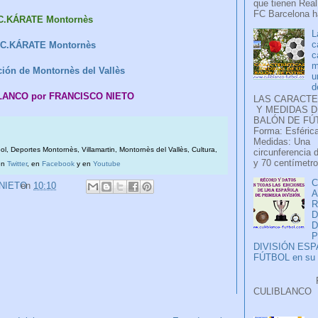
que tienen Real
FC Barcelona ha
 C.KÁRATE Montornès
L
c
 C.KÁRATE Montornès
c
m
ión de Montornès del Vallès
u
d
BLANCO por FRANCISCO NIETO
LAS CARACTE
Y MEDIDAS D
BALÓN DE FÚ
Forma: Esférica
Medidas: Una
bol, Deportes Montornès, Villamartin, Montornès del Vallès, Cultura,
circunferencia 
y 70 centímetro
en
Twitter
, en
Facebook
y en
Youtube
C
 NIETO
en
10:10
A
D
P
DIVISIÓN ES
FÚTBOL en su H
Faceb
CULIB
..