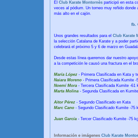
El
Club Karate Montornès
participó en esta c
veces al pódium. Un torneo muy reñido donde aj
más alto en el cajón.
fb
Unos grandes resultados para el
Club Karate 
la selección Catalana de Karate y a poder par
celebrará el próximo 5 y 6 de marzo en Guadal
Desde estas línea queremos dar nuestro apoyo
a la competición le causó una fractura en el br
María López
- Primera Clasificada en Kata y t
Naiara Moreno
- Primera Clasificada Kumite -
Noemí Mora
- Tercera Clasificada Kumite -61
Marta Molina
- Segunda Clasificada en Kumite
Aitor Pérez
- Segundo Clasificado en Kata
Marc Cano
- Segundo Clasificado Kumite -75 
Juan García
- Tercer Clasificado Kumite -75 
Información e imágenes
Club Karate Monto