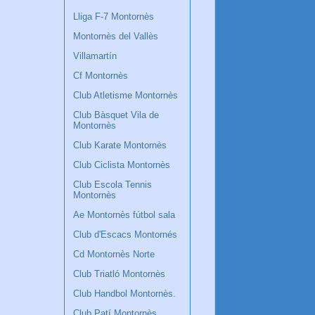
Lliga F-7 Montornès
Montornès del Vallès
Villamartín
Cf Montornès
Club Atletisme Montornès
Club Bàsquet Vila de
Montornès
Club Karate Montornès
Club Ciclista Montornès
Club Escola Tennis
Montornès
Ae Montornès fútbol sala
Club d'Escacs Montornés
Cd Montornès Norte
Club Triatló Montornès
Club Handbol Montornès.
Club Patí Montornès