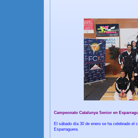
Campeonato Catalunya Senior en Esparragu
El sábado día 30 de enero se ha celebrado el
Esparraguera.