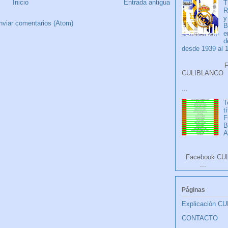
Inicio
Entrada antigua
T
R
y
nviar comentarios (Atom)
B
e
d
desde 1939 al 
Faceb
CULIB
...
T
t
F
A
Facebook CU
...
Páginas
Explicación C
CONTACTO