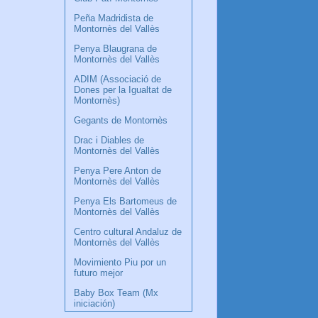
Peña Madridista de
Montornès del Vallès
Penya Blaugrana de
Montornès del Vallès
ADIM (Associació de
Dones per la Igualtat de
Montornès)
Gegants de Montornès
Drac i Diables de
Montornès del Vallès
Penya Pere Anton de
Montornès del Vallès
Penya Els Bartomeus de
Montornès del Vallès
Centro cultural Andaluz de
Montornès del Vallès
Movimiento Piu por un
futuro mejor
Baby Box Team (Mx
iniciación)