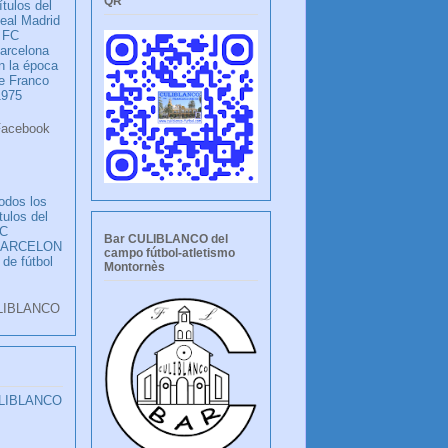
QR
ítulos del
eal Madrid
 FC
arcelona
n la época
e Franco
1975
ook
LANCO
odos los
ítulos del
C
Bar CULIBLANCO del
BARCELON
campo fútbol-atletismo
 de fútbol
Montornès
LIBLANCO
ULIBLANCO