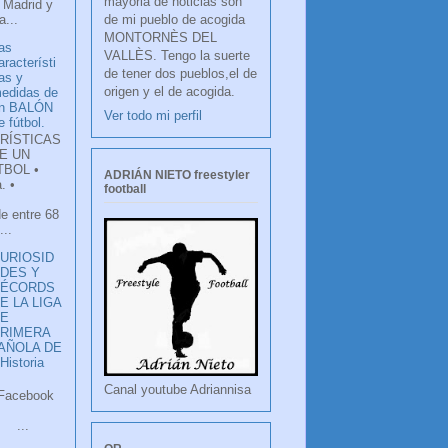
mayoria de noticias son
 Madrid y
de mi pueblo de acogida
...
MONTORNÈS DEL
as
VALLÈS. Tengo la suerte
aracterísti
de tener dos pueblos,el de
as y
origen y el de acogida.
edidas de
n BALÓN
Ver todo mi perfil
e fútbol.
RÍSTICAS
E UN
TBOL •
ADRIÁN NIETO freestyler
. •
football
de entre 68
...
URIOSID
DES Y
RÉCORDS
E LA LIGA
DE
RIMERA
PAÑOLA DE
istoria
Canal youtube Adriannisa
ook
LANCO
.