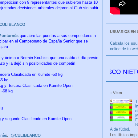
ompetición con 9 representantes que subieron hasta 10
ustadas decisiones arbitrales dejaron al Club sin subir
. CULIBLANCO
USUARIOS EN 
Montornès
que abre las puertas a sus competidores a
ticipar en el Campeonato de España Senior que se
Calcula los usu
ajara.
online de tu we
 y ánimo a Nermin Koubiss que una caída el día previo
azo y la dejó sin posibilidades de competir!
CULIBLANCO por FRANCISCO NIETO 6176 dí
ercera Clasificada en Kumite -50 kg
55 kg
 kg y tercera Clasificada en Kumite Open
 -68 kg
+ Visto
T
i
kg
d
M
kg y segundo Clasificado en Kumite Open
F
A de fútbol.
Los títulos imp
rnès
.
@CULIBLANCO