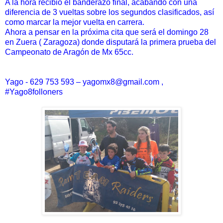
A la hora recibió el banderazo final, acabando con una
diferencia de 3 vueltas sobre los segundos clasificados, así
como marcar la mejor vuelta en carrera.
Ahora a pensar en la próxima cita que será el domingo 28
en Zuera ( Zaragoza) donde disputará la primera prueba del
Campeonato de Aragón de Mx 65cc.
Yago - 629 753 593 – yagomx8@gmail.com ,
#Yago8folloners