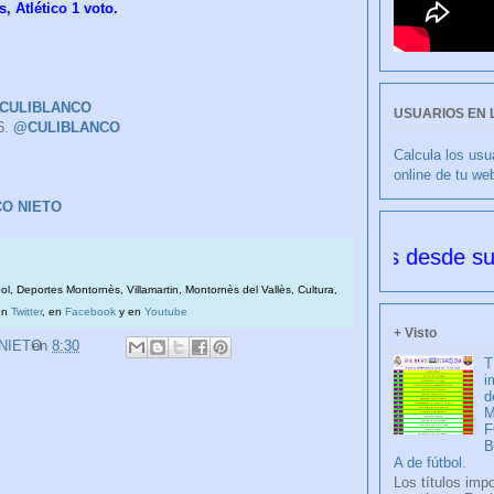
s,
Atlético 1 voto.
. CULIBLANCO
USUARIOS EN 
6.
@CULIBLANCO
Calcula los usu
online de tu we
CO NIETO
 FRANCISCO NIETO 6176 días desde su creaci
bol, Deportes Montornès, Villamartin, Montornès del Vallès, Cultura,
en
Twitter
, en
Facebook
y en
Youtube
+ Visto
 NIETO
en
8:30
T
i
d
M
F
A de fútbol.
Los títulos imp