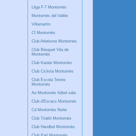
Lliga F-7 Montornès
Montornès del Vallès
Villamartín
Cf Montornès
Club Atletisme Montornès
Club Bàsquet Vila de
Montornès
Club Karate Montornès
Club Ciclista Montornès
Club Escola Tennis
Montornès
Ae Montornès fútbol sala
Club d'Escacs Montornés
Cd Montornès Norte
Club Triatló Montornès
Club Handbol Montornès.
Club Patí Montornès