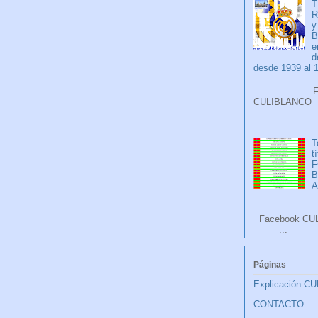
T
R
y
B
e
d
desde 1939 al 
Faceb
CULIB
...
T
t
F
A
Facebook CU
...
Páginas
Explicación C
CONTACTO