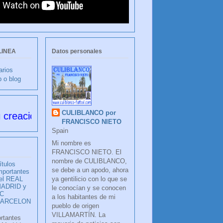
LINEA
Datos personales
arios
b o blog
CULIBLANCO por
ón
FRANCISCO NIETO
Spain
Mi nombre es
FRANCISCO NIETO. El
nombre de CULIBLANCO,
ítulos
se debe a un apodo, ahora
mportantes
ya gentilicio con lo que se
el REAL
ADRID y
le conocían y se conocen
C
a los habitantes de mi
BARCELON
pueblo de origen
VILLAMARTÍN. La
ortantes