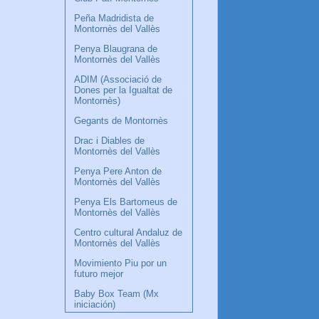
Peña Madridista de
Montornès del Vallès
Penya Blaugrana de
Montornès del Vallès
ADIM (Associació de
Dones per la Igualtat de
Montornès)
Gegants de Montornès
Drac i Diables de
Montornès del Vallès
Penya Pere Anton de
Montornès del Vallès
Penya Els Bartomeus de
Montornès del Vallès
Centro cultural Andaluz de
Montornès del Vallès
Movimiento Piu por un
futuro mejor
Baby Box Team (Mx
iniciación)