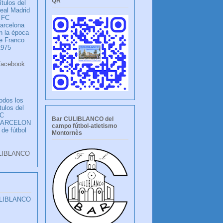
QR
ítulos del
eal Madrid
 FC
arcelona
n la época
e Franco
1975
ook
LANCO
odos los
ítulos del
C
Bar CULIBLANCO del
BARCELON
campo fútbol-atletismo
 de fútbol
Montornès
LIBLANCO
ULIBLANCO