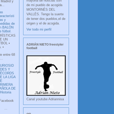
mayoria de noticias son
 Madrid y
de mi pueblo de acogida
...
MONTORNÈS DEL
as
VALLÈS. Tengo la suerte
aracterísti
de tener dos pueblos,el de
as y
origen y el de acogida.
edidas de
n BALÓN
Ver todo mi perfil
e fútbol.
RÍSTICAS
E UN
TBOL •
ADRIÁN NIETO freestyler
. •
football
de entre 68
...
URIOSID
DES Y
RÉCORDS
E LA LIGA
DE
RIMERA
PAÑOLA DE
istoria
Canal youtube Adriannisa
ook
LANCO
.