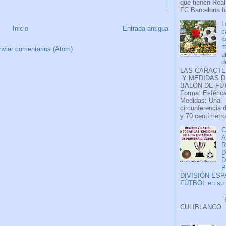
que tienen Real
FC Barcelona ha
L
Inicio
Entrada antigua
c
c
m
nviar comentarios (Atom)
u
d
LAS CARACTE
Y MEDIDAS D
BALÓN DE FÚ
Forma: Esférica
Medidas: Una
circunferencia 
y 70 centímetro
C
A
D
P
DIVISIÓN ES
FÚTBOL en su H
Faceb
CULIB
..