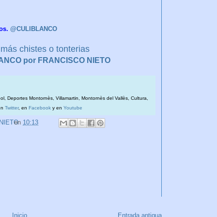
os.
@CULIBLANCO
más chistes o tonterias
BLANCO por FRANCISCO NIETO
bol, Deportes Montornès, Villamartin, Montornès del Vallès, Cultura,
en
Twitter
, en
Facebook
y en
Youtube
 NIETO
en
10:13
Inicio
Entrada antigua