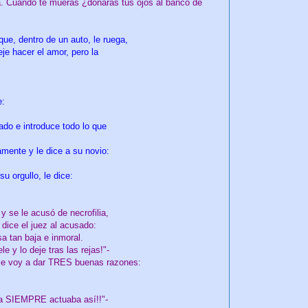
á. Cuando te mueras ¿donarás tus ojos al banco de
que, dentro de un auto, le ruega,
eje hacer el amor, pero la
e:
ado e introduce todo lo que
amente y le dice a su novio:
u orgullo, le dice:
y se le acusó de necrofilia,
 dice el juez al acusado:
a tan baja e inmoral.
 y lo deje tras las rejas!"-
 le voy a dar TRES buenas razones:
la SIEMPRE actuaba así!!"-