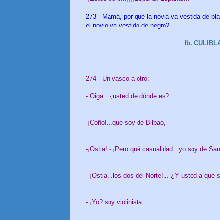
273 - Mamá, por qué la novia va vestida de bla
el novio va vestido de negro?
fb. CULIB
274 - Un vasco a otro:
- Oiga...¿usted de dónde es?...
-¡Coño!...que soy de Bilbao,
-¡Ostia! - ¡Pero qué casualidad...yo soy de San
- ¡Ostia...los dos del Norte!... ¿Y usted a qué 
- ¡Yo? soy violinista...