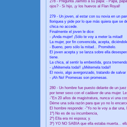
278 - Pregunta Jaimito a su papá: - Papá, pap
ojos? - Si hijo, ¡y los huevos al Flan Royal!
279 - Un joven, al estar con su novia en un par
lloriquea y pide por lo que más quiera que se d
chica no accede.
Finalmente el joven le dice:
- ¡Anda mujer! ¡Sólo te voy a meter la mitad!
La mujer, por fin convencida, acepta, diciéndol
- Bueno, pero sólo la mitad... Promételo.
El joven acepta y se lanza sobre ella desesper
tiene.
La chica, al sentir la embestida, goza tremend
- ¡¡Métemela toda!! ¡¡Métemela toda!!
El novio, algo avergonzado, tratando de salvar s
- ¡Ah No! Promesas son promesas.
280 - Un hombre fue puesto delante de un juez 
por tener sexo con el cadáver de una mujer. Le
-"En 20 años de magistratura, nunca vi una cos
Déme una sola razón para que yo no lo encarcele
El hombre responde: -"Yo no le voy a dar una,
1º) No es de su incumbencia,
2º) Ella era mi esposa; y.
3º) YO NO SABIA que ella estaba muerta... el