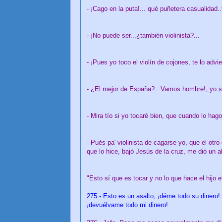
- ¡Cago en la puta!... qué puñetera casualidad.
- ¡No puede ser...¿también violinista?...
- ¡Pues yo toco el violín de cojones, te lo advie
- ¿El mejor de España?.. Vamos hombre!, yo s
- Mira tío si yo tocaré bien, que cuando lo hago
- Pués pa' violinista de cagarse yo, que el otro 
que lo hice, bajó Jesús de la cruz, me dió un a
"Esto sí que es tocar y no lo que hace el hijo 
275 - Esto es un asalto, ¡déme todo su dinero! 
¡devuélvame todo mi dinero!