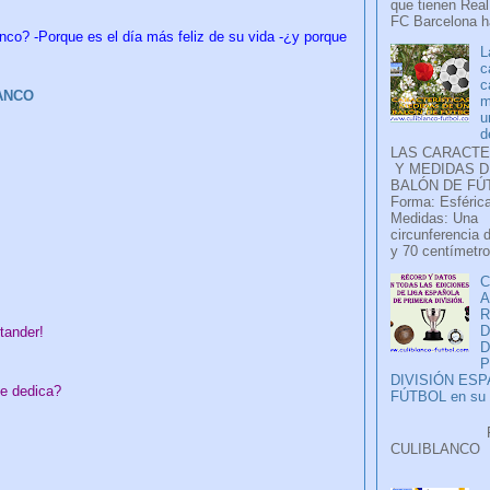
que tienen Real
FC Barcelona ha
nco? -Porque es el día más feliz de su vida -¿y porque
L
c
c
LANCO
m
u
d
LAS CARACTE
Y MEDIDAS D
BALÓN DE FÚ
Forma: Esférica
Medidas: Una
circunferencia 
y 70 centímetro
C
A
D
tander!
P
DIVISIÓN ES
se dedica?
FÚTBOL en su H
Faceb
CULIB
..