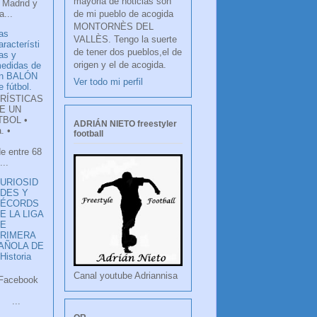
mayoria de noticias son
 Madrid y
de mi pueblo de acogida
...
MONTORNÈS DEL
as
VALLÈS. Tengo la suerte
aracterísti
de tener dos pueblos,el de
as y
origen y el de acogida.
edidas de
n BALÓN
Ver todo mi perfil
e fútbol.
RÍSTICAS
E UN
TBOL •
ADRIÁN NIETO freestyler
. •
football
de entre 68
...
URIOSID
DES Y
RÉCORDS
E LA LIGA
DE
RIMERA
PAÑOLA DE
istoria
Canal youtube Adriannisa
ook
LANCO
.