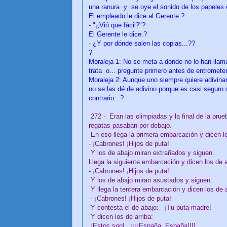
una ranura y se oye el sonido de los papeles 
El empleado le dice al Gerente:?
- "¿Vió que fácil?"?
El Gerente le dice:?
- ¿Y por dónde salen las copias...??
?
Moraleja 1: No se meta a donde no lo han llam
trata o... pregunte primero antes de entromete
Moraleja 2: Aunque uno siempre quiere adivinar
no se las dé de adivino porque es casi seguro 
contrario...?
272 - Eran las olimpiadas y la final de la pru
regatas pasaban por debajo.
En eso llega la primera embarcación y dicen lo
- ¡Cabrones! ¡Hijos de puta!
Y los de abajo miran extrañados y siguen.
Llega la siguiente embarcación y dicen los de a
- ¡Cabrones! ¡Hijos de puta!
Y los de abajo miran asustados y siguen.
Y llega la tercera embarcación y dicen los de a
- ¡Cabrones! ¡Hijos de puta!
Y contesta el de abajo: - ¡Tu puta madre!
Y dicen los de arriba:
¡Estos son!...¡¡¡¡España, España!!!!