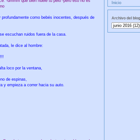
e: -ummm que bien huele tu pelo -pero eso no es
Inicio
ano
 y profundamente como bebés inocentes, después de
Archivo del blo
se escuchan ruidos fuera de la casa.
ada, le dice al hombre:
!!!
lta loco por la ventana,
leno de espinas,
a y empieza a correr hacia su auto.