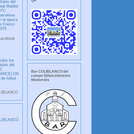
QR
ítulos del
eal Madrid
 FC
arcelona
n la época
e Franco
1975
ook
LANCO
odos los
ítulos del
C
Bar CULIBLANCO del
BARCELON
campo fútbol-atletismo
 de fútbol
Montornès
LIBLANCO
ULIBLANCO