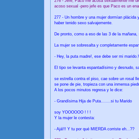
276 - Jefe, Paco me acosa sexualmente me dic
acoso sexual -pero jefe es que Paco es un en
277 - Un hombre y una mujer dormían plácida
haber tenido sexo salvajemente.
De pronto, como a eso de las 3 de la mañana, 
La mujer se sobresalta y completamente espant
- Hey, la puta madre!, ese debe ser mi marido.!
El tipo se levanta espantadísimo y desnudo, sa
se estrella contra el piso, cae sobre un rosal l
se pone de pie, tropieza con una inmensa piedr
A los pocos minutos regresa y le dice:
- Grandísima Hija de Puta........si tu Marido
soy YOOOOOO ! ! !
Y la mujer le contesta:
- Ajá!!! Y tu por qué MIERDA corriste eh...??