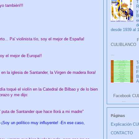
T
.yo también!!!
R
y
B
e
d
desde 1939 al 
rto... Pa' violinista tío, soy el mejor de España!
Faceb
CULIB
...
oy el mejor de Europa!!
T
t
F
 en la iglesia de Santander, la Virgen de madera llora!
A
día toqué el violín en la Catedral de Bilbao y de lo bien
brazo y me dijo:
Facebook CU
...
e' puta de Santander que hace llorá a mi madre"
Páginas
-¡Soy un político muy influyente! -En ese caso,
Explicación C
CONTACTO