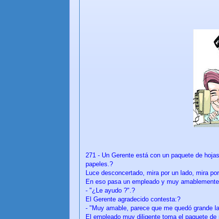
271 - Un Gerente está con un paquete de hojas f
papeles.?
Luce desconcertado, mira por un lado, mira por 
En eso pasa un empleado y muy amablemente 
- "¿Le ayudo ?".?
El Gerente agradecido contesta:?
- "Muy amable, parece que me quedó grande la
El empleado muy diligente toma el paquete de