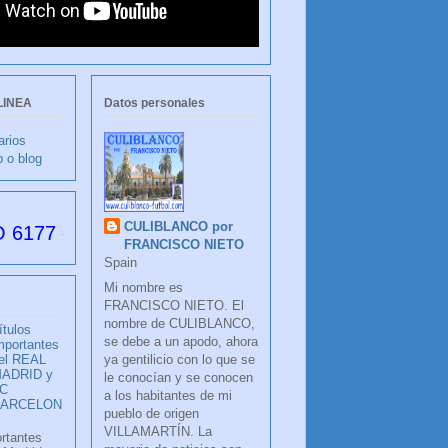
LINEA
Datos personales
arios
b o blog
CULIBLANCO por
as desde su creación
FRANCISCO NIETO
Spain
Mi nombre es
FRANCISCO NIETO. El
nombre de CULIBLANCO,
ítulos
se debe a un apodo, ahora
mportantes
ya gentilicio con lo que se
el REAL
ADRID y
le conocían y se conocen
C
a los habitantes de mi
BARCELON
pueblo de origen
VILLAMARTÍN. La
ortantes