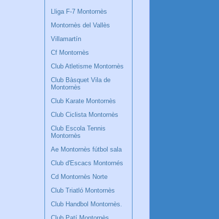
Lliga F-7 Montornès
Montornès del Vallès
Villamartín
Cf Montornès
Club Atletisme Montornès
Club Bàsquet Vila de
Montornès
Club Karate Montornès
Club Ciclista Montornès
Club Escola Tennis
Montornès
Ae Montornès fútbol sala
Club d'Escacs Montornés
Cd Montornès Norte
Club Triatló Montornès
Club Handbol Montornès.
Club Patí Montornès