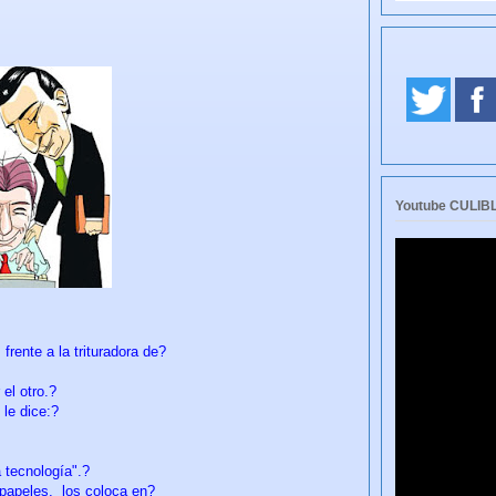
Youtube CULI
rente a la trituradora de?
el otro.?
le dice:?
 tecnología".?
 papeles, los coloca en?