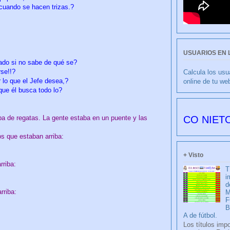
cuando se hacen trizas.?
USUARIOS EN 
ado si no sabe de qué se?
rse!!?
Calcula los usu
 lo que el Jefe desea,?
online de tu we
que él busca todo lo?
CULIBLANCO por FRANCISCO NIETO 6177 dí
eba de regatas. La gente estaba en un puente y las
s que estaban arriba:
+ Visto
rriba:
T
i
d
rriba:
M
F
A de fútbol.
Los títulos imp