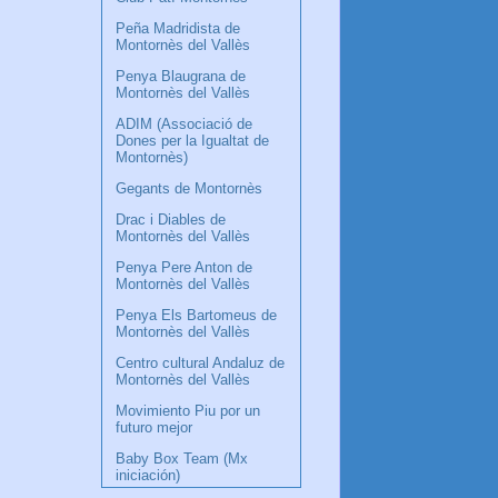
Peña Madridista de
Montornès del Vallès
Penya Blaugrana de
Montornès del Vallès
ADIM (Associació de
Dones per la Igualtat de
Montornès)
Gegants de Montornès
Drac i Diables de
Montornès del Vallès
Penya Pere Anton de
Montornès del Vallès
Penya Els Bartomeus de
Montornès del Vallès
Centro cultural Andaluz de
Montornès del Vallès
Movimiento Piu por un
futuro mejor
Baby Box Team (Mx
iniciación)