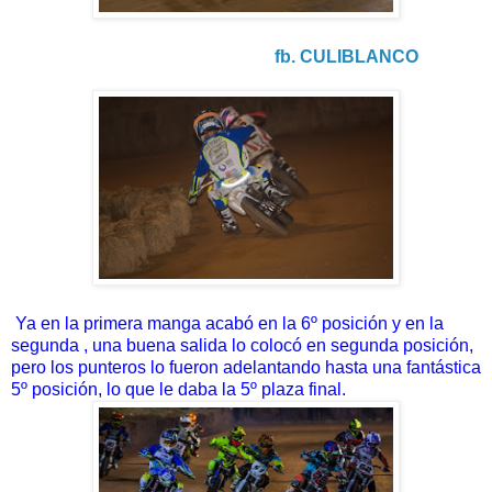
fb. CULIBLANCO
Ya en la primera manga acabó en la 6º posición y en la
segunda , una buena salida lo colocó en segunda posición,
pero los punteros lo fueron adelantando hasta una fantástica
5º posición, lo que le daba la 5º plaza final.