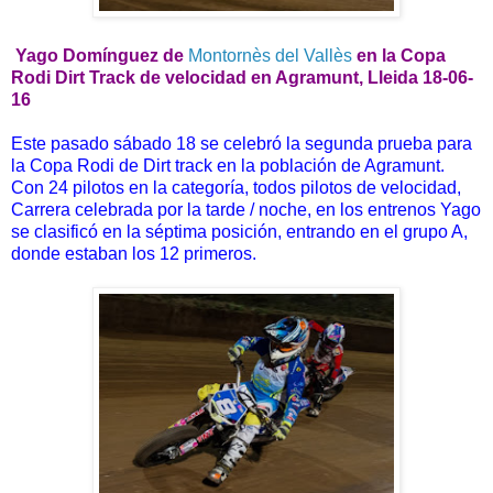
Yago Domínguez de
Montornès del Vallès
en
la Copa
Rodi Dirt Track de velocidad en Agramunt, Lleida 18-06-
16
Este pasado sábado 18 se celebró la segunda prueba para
la Copa Rodi de Dirt track en la población de Agramunt.
Con 24 pilotos en la categoría, todos pilotos de velocidad,
Carrera celebrada por la tarde / noche, en los entrenos Yago
se clasificó en la séptima posición, entrando en el grupo A,
donde estaban los 12 primeros.