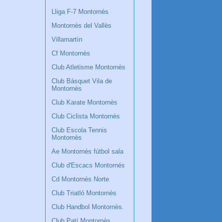
Lliga F-7 Montornès
Montornès del Vallès
Villamartín
Cf Montornès
Club Atletisme Montornès
Club Bàsquet Vila de
Montornès
Club Karate Montornès
Club Ciclista Montornès
Club Escola Tennis
Montornès
Ae Montornès fútbol sala
Club d'Escacs Montornés
Cd Montornès Norte
Club Triatló Montornès
Club Handbol Montornès.
Club Patí Montornès