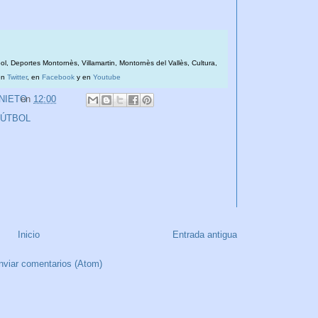
bol, Deportes Montornès, Villamartin, Montornès del Vallès, Cultura,
en
Twitter
, en
Facebook
y en
Youtube
 NIETO
en
12:00
FÚTBOL
Inicio
Entrada antigua
nviar comentarios (Atom)