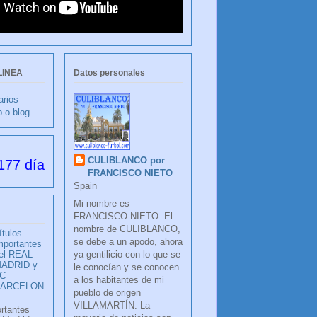
LINEA
Datos personales
arios
b o blog
CULIBLANCO por
desde su creación
FRANCISCO NIETO
Spain
Mi nombre es
FRANCISCO NIETO. El
nombre de CULIBLANCO,
ítulos
se debe a un apodo, ahora
mportantes
ya gentilicio con lo que se
el REAL
ADRID y
le conocían y se conocen
C
a los habitantes de mi
BARCELON
pueblo de origen
VILLAMARTÍN. La
ortantes