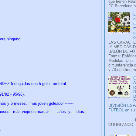
que tienen Real
FC Barcelona ha
L
c
c
m
u
d
mora ninguno.
LAS CARACTE
Y MEDIDAS D
BALÓN DE FÚ
Forma: Esférica
Medidas: Una
circunferencia 
y 70 centímetro
C
A
EZ 5 seguidas con 5 goles en total.
D
/92 - 95/96).
P
ños y 6 meses,
más joven goleador -------
DIVISIÓN ES
FÚTBOL en su H
meses,
más viejo en marcar ----- años y ---
días
.
Faceb
CULIB
..
.