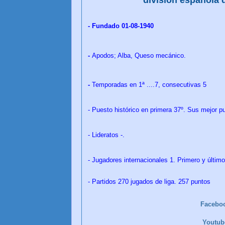
- Fundado 01-08-1940
-
Apodos; Alba, Queso mecánico.
-
Temporadas en 1ª ....7, consecutivas 5
- Puesto histórico en primera 37º. Sus mejor pu
- Lideratos -.
- Jugadores internacionales 1
. Primero y últim
- Partidos 270 jugados de liga. 257 puntos
Facebo
Youtu