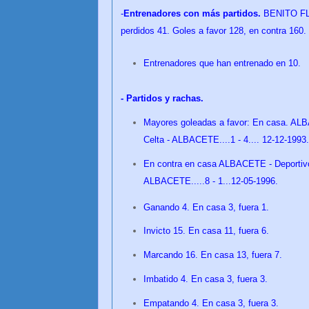
-
Entrenadores con más partidos.
BENITO FL
perdidos 41. Goles a favor 128, en contra 160.
Entrenadores que han entrenado en 10.
- Partidos y rachas.
Mayores goleadas a favor: En casa. ALBAC
Celta - ALBACETE....1 - 4.... 12-12-1993.
En contra en casa ALBACETE - Deportivo.
ALBACETE.....8 - 1...12-05-1996.
Ganando 4. En casa 3, fuera 1.
Invicto 15. En casa 11, fuera 6.
Marcando 16. En casa 13, fuera 7.
Imbatido 4. En casa 3, fuera 3.
Empatando 4. En casa 3, fuera 3.