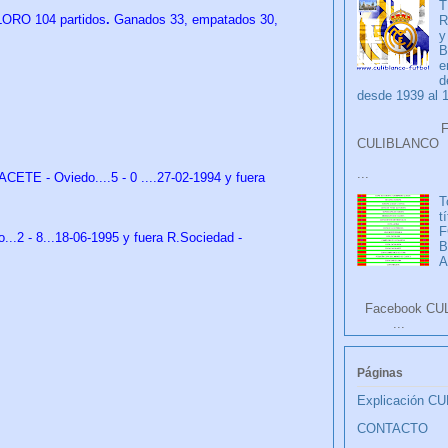
T
ORO 104 partidos
.
Ganados 33, empatados 30,
R
y
B
e
d
desde 1939 al 
Faceb
CULIB
...
ETE - Oviedo....5 - 0 ....27-02-1994 y fuera
T
t
F
..2 - 8...18-06-1995 y fuera R.Sociedad -
A
Facebook CU
...
Páginas
Explicación C
CONTACTO