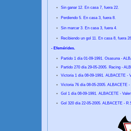
Sin ganar 12. En casa 7, fuera 22.
Perdiendo 5. En casa 3, fuera 8.
Sin marcar 3. En casa 3, fuera 4.
Recibiendo un gol 11. En casa 8, fuera 
- Efemérides.
Partido 1 día 01-09-1991. Osasuna - AL
Partido 270 día 29-05-2005. Racing - A
Victoria 1 día
08-09-1991.
ALBACETE - Va
Victoria 76 día 08
-05-2005. ALBACETE - 
Gol 1 día
08-09-1991.
ALBACETE - Valenc
Gol 320 día 22
-05-2005. ALBACETE - R.