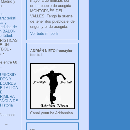
mayoria de noticias son
 Madrid y
de mi pueblo de acogida
...
MONTORNÈS DEL
as
VALLÈS. Tengo la suerte
aracterísti
de tener dos pueblos,el de
as y
origen y el de acogida.
edidas de
n BALÓN
Ver todo mi perfil
e fútbol.
RÍSTICAS
E UN
TBOL •
ADRIÁN NIETO freestyler
. •
football
de entre 68
...
URIOSID
DES Y
RÉCORDS
E LA LIGA
DE
RIMERA
PAÑOLA DE
istoria
Canal youtube Adriannisa
ook
LANCO
.