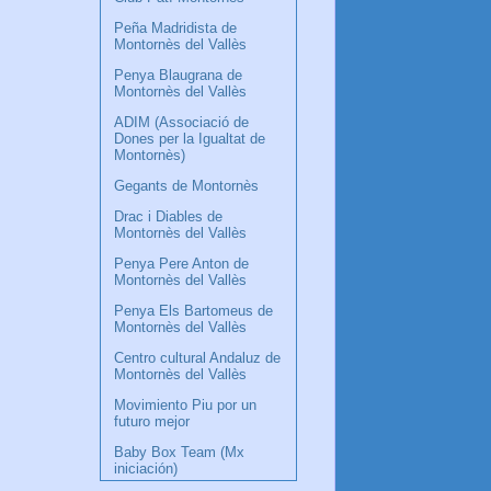
Peña Madridista de
Montornès del Vallès
Penya Blaugrana de
Montornès del Vallès
ADIM (Associació de
Dones per la Igualtat de
Montornès)
Gegants de Montornès
Drac i Diables de
Montornès del Vallès
Penya Pere Anton de
Montornès del Vallès
Penya Els Bartomeus de
Montornès del Vallès
Centro cultural Andaluz de
Montornès del Vallès
Movimiento Piu por un
futuro mejor
Baby Box Team (Mx
iniciación)