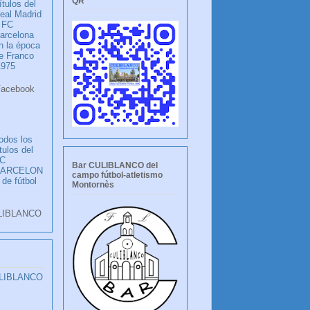
QR
ítulos del
eal Madrid
 FC
arcelona
n la época
e Franco
1975
ook
LANCO
odos los
ítulos del
C
Bar CULIBLANCO del
BARCELON
campo fútbol-atletismo
 de fútbol
Montornès
LIBLANCO
ULIBLANCO