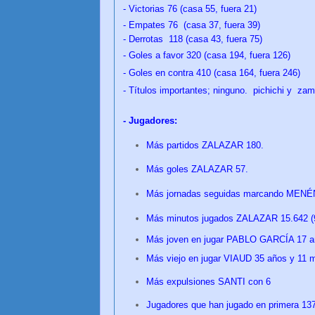
- Victorias 76
(casa 55, fuera 21)
- Empates 76
(casa 37, fuera 39)
- Derrotas 118
(casa 43, fuera 75)
- Goles a favor 320
(casa 194, fuera 126)
- Goles en contra 410
(casa 164, fuera 246)
- Títulos importantes; ninguno. pichichi y za
- Jugadores:
Más partidos ZALAZAR 180.
Más goles ZALAZAR 57.
Más jornadas seguidas marcando MENÉND
Más minutos jugados ZALAZAR 15.642 (91
Más joven en jugar PABLO GARCÍA 17 a
Más viejo en jugar VIAUD 35 años y 11 
Más expulsiones SANTI con 6
Jugadores que han jugado en primera 137