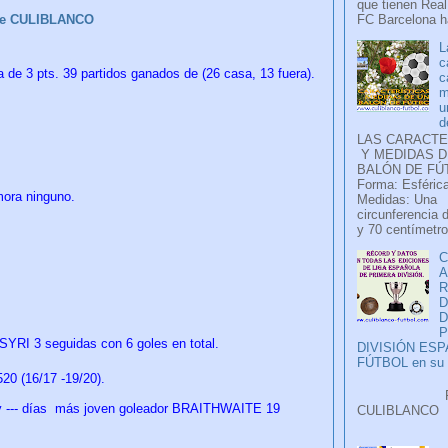
que tienen Real
FC Barcelona ha
be CULIBLANCO
L
c
a de 3 pts. 39 partidos ganados de (26 casa, 13 fuera).
c
m
u
d
LAS CARACTE
Y MEDIDAS D
BALÓN DE FÚ
Forma: Esférica
amora ninguno.
Medidas: Una
circunferencia 
y 70 centímetro
C
A
D
P
YRI 3 seguidas con 6 goles en total.
DIVISIÓN ES
FÚTBOL en su H
0 (16/17 -19/20).
Faceb
--- días
más joven goleador
BRAITHWAITE 19
CULIB
..