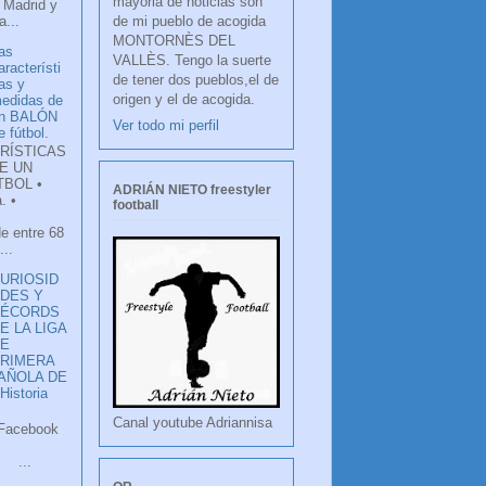
mayoria de noticias son
 Madrid y
de mi pueblo de acogida
...
MONTORNÈS DEL
as
VALLÈS. Tengo la suerte
aracterísti
de tener dos pueblos,el de
as y
origen y el de acogida.
edidas de
n BALÓN
Ver todo mi perfil
e fútbol.
RÍSTICAS
E UN
TBOL •
ADRIÁN NIETO freestyler
. •
football
de entre 68
...
URIOSID
DES Y
RÉCORDS
E LA LIGA
DE
RIMERA
PAÑOLA DE
istoria
Canal youtube Adriannisa
ook
LANCO
.