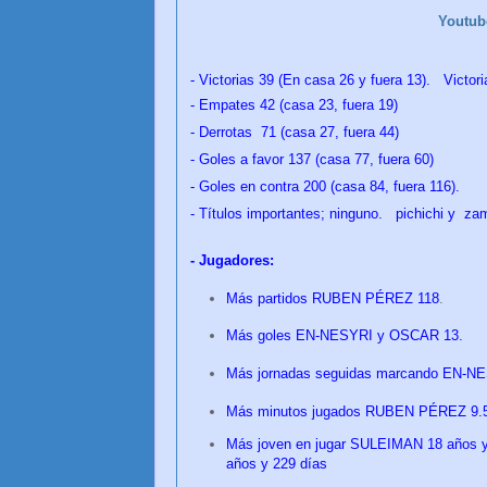
Youtu
- Victorias 39 (En casa 26 y fuera 13). Victori
- Empates 42 (casa 23, fuera 19)
- Derrotas 71 (casa 27, fuera 44)
- Goles a favor 137 (casa 77, fuera 60)
- Goles en contra 200 (casa 84, fuera 116).
- Títulos importantes; ninguno. pichichi y z
- Jugadores:
Más partidos RUBEN PÉREZ 118
.
Más goles EN-NESYRI y OSCAR 13.
Más jornadas seguidas marcando EN-NES
Más minutos jugados RUBEN PÉREZ 9.52
Más joven en jugar SULEIMAN 18 años y 
años y 229 días