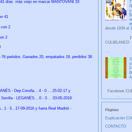
T
41 días
más viejo en marcar MANTOVANI 33
R
y
B
on 41
e
d
 con 2
desde 1939 al 
on 2
Faceb
CULIB
.
...
6 partidos. Ganados 20, empatados 18, perdidos 38.
T
t
F
A
NÉS - Dep.Coruña....4 - 0 ....25-02-17 y
Facebook CU
...
 Sevilla - LEGANÉS....0 - 3.... 03-05-2019
1 - 5...17-09-2016 y fuera Real Madrid -
Páginas
Explicación C
CONTACTO