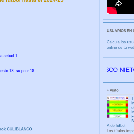
USUARIOS EN 
Calcula los usu
online de tu we
a actual 1.
CULIBLANCO por FRANCISCO NIETO 6176 dí
uesto 13, su peor 18.
+ Visto
T
i
d
M
F
A de fútbol.
ook CULIBLANCO
Los títulos imp