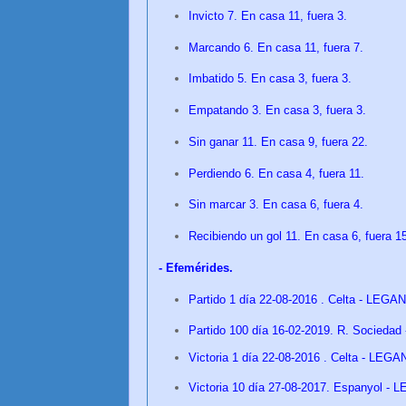
Invicto 7. En casa 11, fuera 3.
Marcando 6. En casa 11, fuera 7.
Imbatido 5. En casa 3, fuera 3.
Empatando 3. En casa 3, fuera 3.
Sin ganar 11. En casa 9, fuera 22.
Perdiendo 6. En casa 4, fuera 11.
Sin marcar 3. En casa 6, fuera 4.
Recibiendo un gol 11. En casa 6, fuera 
- Efemérides.
Partido 1 día 22-08-2016 . Celta - LEGA
Partido 100 día 16
-02-2019. R. Sociedad
Victoria 1 día
22-08-2016 . Celta - LEGA
Victoria 10 día 27-08-2017. Espanyol - 