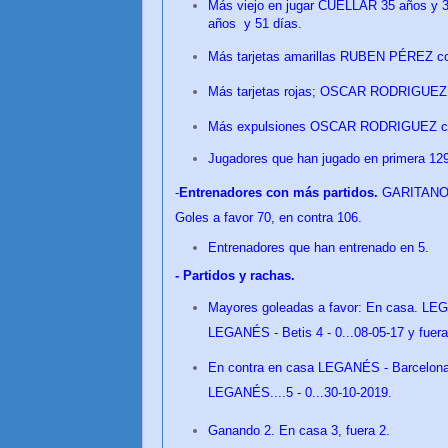
Más viejo en jugar CUELLAR 35 años y 3
años y 51
días
.
Más tarjetas amarillas RUBEN PÉREZ c
Más tarjetas rojas; OSCAR RODRIGUEZ
Más expulsiones
OSCAR RODRIGUEZ c
Jugadores que han jugado en primera 129
-
Entrenadores con más partidos.
GARITANO 7
Goles a favor 70, en contra 106.
Entrenadores que han entrenado en 5.
- Partidos y rachas.
Mayores goleadas a favor: En casa. LEGA
LEGANÉS - Betis 4 - 0...08-05-17 y fuera
En contra en casa LEGANÉS - Barcelona...
LEGANÉS....5 - 0...30-10-2019.
Ganando 2. En casa 3, fuera 2.