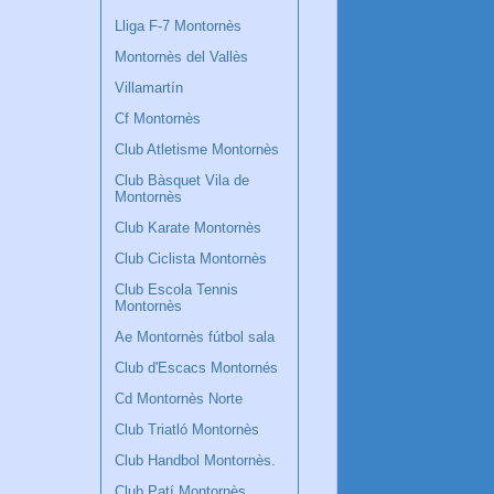
Lliga F-7 Montornès
Montornès del Vallès
Villamartín
Cf Montornès
Club Atletisme Montornès
Club Bàsquet Vila de
Montornès
Club Karate Montornès
Club Ciclista Montornès
Club Escola Tennis
Montornès
Ae Montornès fútbol sala
Club d'Escacs Montornés
Cd Montornès Norte
Club Triatló Montornès
Club Handbol Montornès.
Club Patí Montornès