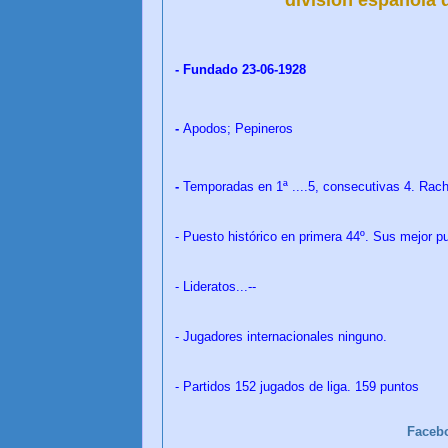
- Fundado 23-06-1928
-
Apodos; Pepineros
-
Temporadas en 1ª ....5, consecutivas 4. Rach
- Puesto histórico en primera 44º. Sus mejor p
- Lideratos...--
- Jugadores internacionales ninguno.
- Partidos 152 jugados de liga. 159 puntos
Faceb