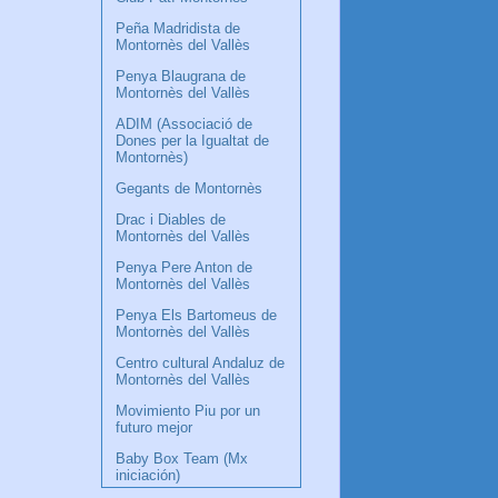
Peña Madridista de
Montornès del Vallès
Penya Blaugrana de
Montornès del Vallès
ADIM (Associació de
Dones per la Igualtat de
Montornès)
Gegants de Montornès
Drac i Diables de
Montornès del Vallès
Penya Pere Anton de
Montornès del Vallès
Penya Els Bartomeus de
Montornès del Vallès
Centro cultural Andaluz de
Montornès del Vallès
Movimiento Piu por un
futuro mejor
Baby Box Team (Mx
iniciación)