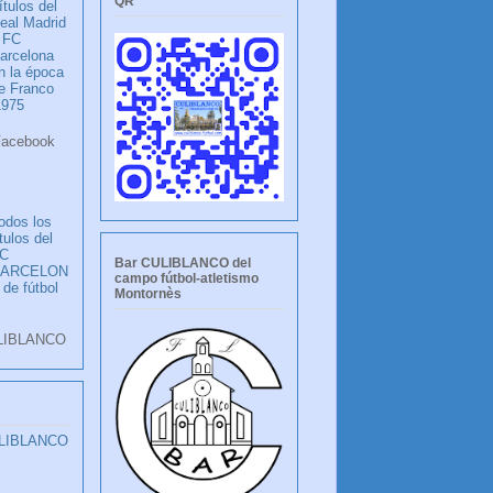
QR
ítulos del
eal Madrid
 FC
arcelona
n la época
e Franco
1975
ook
LANCO
odos los
ítulos del
C
Bar CULIBLANCO del
BARCELON
campo fútbol-atletismo
 de fútbol
Montornès
LIBLANCO
ULIBLANCO