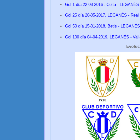
Gol 1 día 22-08-2016 . Celta - LEGANÉS
Gol 25 día
20
-05-2017. LEGANÉS - Real
Gol 50 día
15
-01-2018. Betis - LEGANÉ
Gol 100 día
04
-04-2019. LEGANÉS - Vall
Evoluc