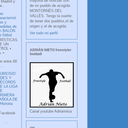
mayoria de noticias son
 Madrid y
de mi pueblo de acogida
...
MONTORNÈS DEL
as
VALLÈS. Tengo la suerte
aracterísti
de tener dos pueblos,el de
as y
origen y el de acogida.
edidas de
n BALÓN
Ver todo mi perfil
e fútbol.
RÍSTICAS
E UN
TBOL •
ADRIÁN NIETO freestyler
. •
football
de entre 68
...
URIOSID
DES Y
RÉCORDS
E LA LIGA
DE
RIMERA
PAÑOLA DE
istoria
Canal youtube Adriannisa
ook
LANCO
.