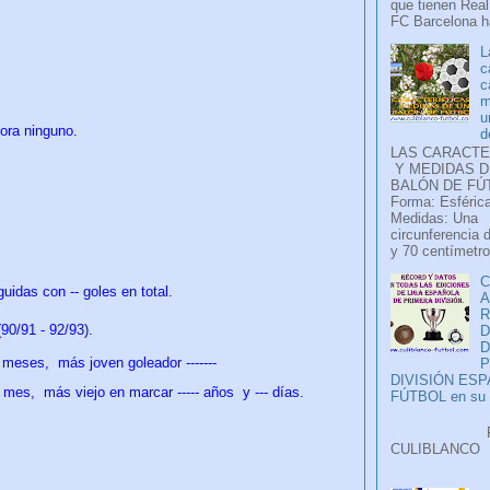
que tienen Real
FC Barcelona ha
L
c
c
m
u
mora ninguno.
d
LAS CARACTE
Y MEDIDAS D
BALÓN DE FÚ
Forma: Esférica
Medidas: Una
circunferencia 
y 70 centímetro
C
uidas con -- goles en total.
A
0/91 - 92/93).
D
7 meses,
más joven goleador -------
P
DIVISIÓN ES
8 mes,
más viejo en marcar ----- años y ---
días
.
FÚTBOL en su H
Faceb
CULIB
..