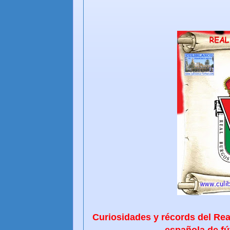
Curiosidades y récords del Rea
española de fú