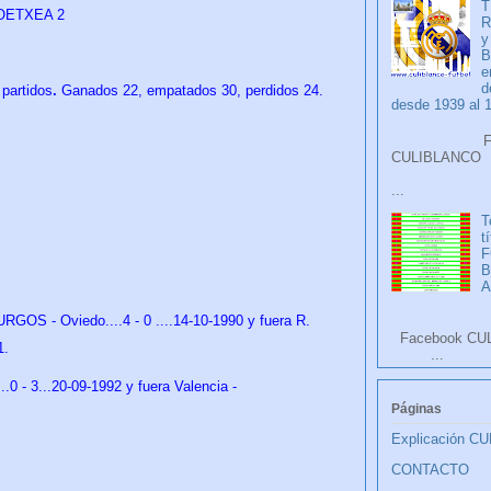
T
GOETXEA 2
R
y
B
e
d
partidos
.
Ganados 22, empatados 30, perdidos 24.
desde 1939 al 
Faceb
CULIB
...
T
t
F
A
GOS - Oviedo....4 - 0 ....14-10-1990 y fuera R.
Facebook CU
1.
...
0 - 3...20-09-1992 y fuera Valencia -
Páginas
Explicación C
CONTACTO