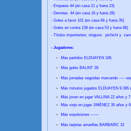
- Empates 44
(en casa 21 y fuera 23)
- Derrotas 44
(en casa 16 y fuera 28)
- Goles a favor 101
(en casa 66 y fuera 35)
- Goles en contra 139
(en casa 53 y fuera 86)
- Títulos importantes; ninguno. pichichi y za
- Jugadores:
Más partidos ELDUAYEN 106.
Más goles BALINT 28.
Más jornadas seguidas marcando ----- seg
Más minutos jugados ELDUAYEN 9.395 (9
Más joven en jugar VALLINA 22 años y 
Más viejo en jugar JIMÉNEZ 35 años y 
Más expulsiones -------
Más tarjetas amarillas BARBARIC 32