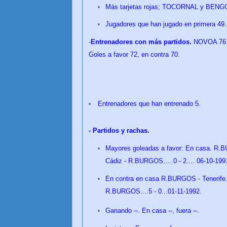
Más tarjetas rojas; TOCORNAL y BEN
Jugadores que han jugado en primera 49.
-
Entrenadores con más partidos.
NOVOA 76 
Goles a favor 72, en contra 70.
Entrenadores que han entrenado 5.
- Partidos y rachas.
Mayores goleadas a favor: En casa. R.BUR
Cádiz - R.BURGOS.....0 - 2.... 06-10-199
En contra en casa R.BURGOS - Tenerife...
R.BURGOS....5 - 0...01-11-1992.
Ganando --. En casa --, fuera --.