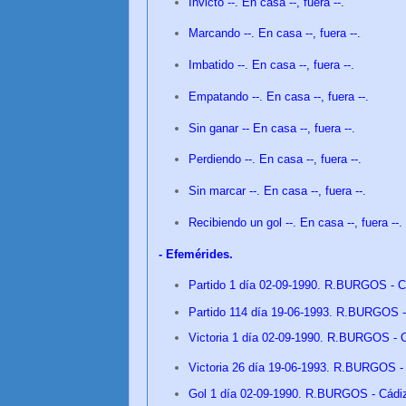
Invicto --. En casa --, fuera --.
Marcando --. En casa --, fuera --.
Imbatido --. En casa --, fuera --.
Empatando --. En casa --, fuera --.
Sin ganar -- En casa --, fuera --.
Perdiendo --. En casa --, fuera --.
Sin marcar --. En casa --, fuera --.
Recibiendo un gol --. En casa --, fuera --
- Efemérides.
Partido 1 día 02-09-1990. R.BURGOS - Cá
Partido 114 día 19
-06-1993.
R.BURGOS - 
Victoria
1 día 02-09-1990. R.BURGOS - C
Victoria 26 día
19
-06-1993.
R.BURGOS - 
Gol 1 día 02-09-1990. R.BURGOS - Cádi