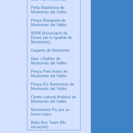
Peña Madridista de
Montornès del Vallès
Penya Blaugrana de
Montornès del Vallès
ADIM (Associació de
Dones per la Igualtat de
Montornès)
Gegants de Montornès
Drac i Diables de
Montornès del Vallès
Penya Pere Anton de
Montornès del Vallès
Penya Els Bartomeus de
Montornès del Vallès
Centro cultural Andaluz de
Montornès del Vallès
Movimiento Piu por un
futuro mejor
Baby Box Team (Mx
iniciación)