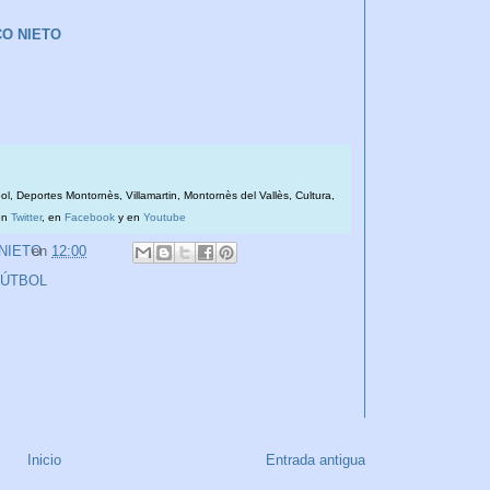
CO NIETO
bol, Deportes Montornès, Villamartin, Montornès del Vallès, Cultura,
en
Twitter
, en
Facebook
y en
Youtube
 NIETO
en
12:00
FÚTBOL
Inicio
Entrada antigua