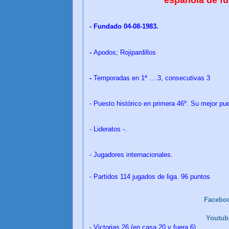
-
Fundado 04-08-1983.
-
Apodos; Rojipardillos
-
Temporadas en 1ª ....3, consecutivas 3
- Puesto histórico en primera 46º. Su mejor pue
- Lideratos -.
- Jugadores internacionales.
- Partidos 114 jugados de liga. 96 puntos
Facebo
Youtu
- Victorias 26 (en casa 20 y fuera 6)