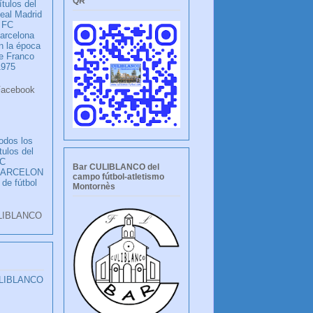
QR
ítulos del
eal Madrid
 FC
arcelona
n la época
e Franco
1975
ook
LANCO
odos los
ítulos del
C
Bar CULIBLANCO del
BARCELON
campo fútbol-atletismo
 de fútbol
Montornès
LIBLANCO
ULIBLANCO