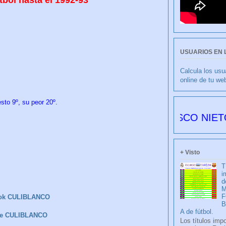
USUARIOS EN 
Calcula los usu
online de tu we
sto 9º, su peor 20º.
CULIBLANCO por FRANCISCO NIETO 6178 dí
+ Visto
T
i
d
M
F
ok CULIBLANCO
A de fútbol.
be CULIBLANCO
Los títulos imp