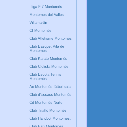
Lliga F-7 Montornès
Montornès del Vallès
Villamartín
Cf Montornès
Club Atletisme Montornès
Club Bàsquet Vila de
Montornès
Club Karate Montornès
Club Ciclista Montornès
Club Escola Tennis
Montornès
Ae Montornès fútbol sala
Club d'Escacs Montornés
Cd Montornès Norte
Club Triatló Montornès
Club Handbol Montornès.
Club Patí Montornès