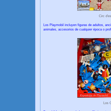
Circ d'e
Los Playmobil incluyen figuras de adultos, anc
animales, accesorios de cualquier época o profe
Los C