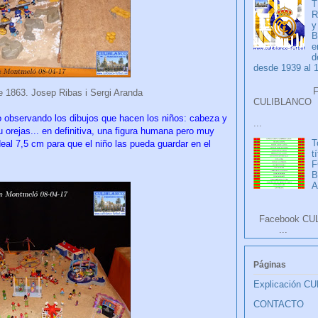
T
R
y
B
e
d
desde 1939 al 
Faceb
le 1863. Josep Ribas i Sergi Aranda
CULIB
 observando los dibujos que hacen los niños: cabeza y
...
u orejas... en definitiva, una figura humana pero muy
T
eal 7,5 cm para que el niño las pueda guardar en el
t
F
A
Facebook CU
...
Páginas
Explicación C
CONTACTO