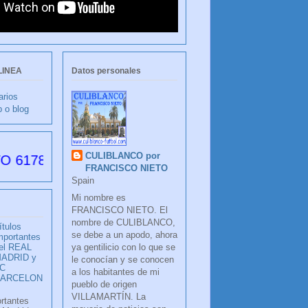
LINEA
Datos personales
arios
b o blog
CULIBLANCO por
s desde su creación
FRANCISCO NIETO
Spain
Mi nombre es
FRANCISCO NIETO. El
nombre de CULIBLANCO,
ítulos
se debe a un apodo, ahora
mportantes
ya gentilicio con lo que se
el REAL
ADRID y
le conocían y se conocen
C
a los habitantes de mi
BARCELON
pueblo de origen
VILLAMARTÍN. La
ortantes