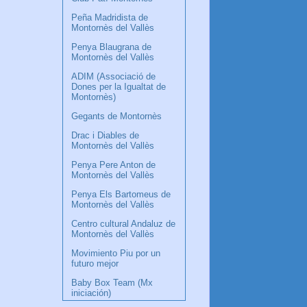
Peña Madridista de
Montornès del Vallès
Penya Blaugrana de
Montornès del Vallès
ADIM (Associació de
Dones per la Igualtat de
Montornès)
Gegants de Montornès
Drac i Diables de
Montornès del Vallès
Penya Pere Anton de
Montornès del Vallès
Penya Els Bartomeus de
Montornès del Vallès
Centro cultural Andaluz de
Montornès del Vallès
Movimiento Piu por un
futuro mejor
Baby Box Team (Mx
iniciación)