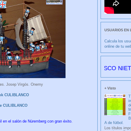
USUARIOS EN 
Calcula los usu
online de tu we
CULIBLANCO por FRANCISCO NIETO 6178 día
tes. Josep Virgós. Onemy
+ Visto
ok CULIBLANCO
T
i
d
be CULIBLANCO
M
F
 en el salón de Núremberg con gran éxito.
A de fútbol.
Los títulos imp