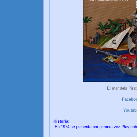
El mar dels Pira
Facebo
Youtu
Historia;
En 1974 se presenta por primera vez Playmobil