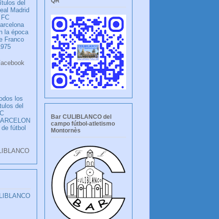
QR
ítulos del
eal Madrid
 FC
arcelona
n la época
e Franco
1975
ook
LANCO
odos los
ítulos del
C
Bar CULIBLANCO del
BARCELON
campo fútbol-atletismo
 de fútbol
Montornès
LIBLANCO
ULIBLANCO