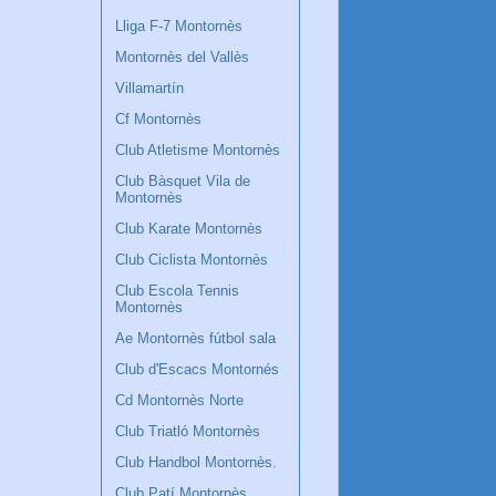
Lliga F-7 Montornès
Montornès del Vallès
Villamartín
Cf Montornès
Club Atletisme Montornès
Club Bàsquet Vila de
Montornès
Club Karate Montornès
Club Ciclista Montornès
Club Escola Tennis
Montornès
Ae Montornès fútbol sala
Club d'Escacs Montornés
Cd Montornès Norte
Club Triatló Montornès
Club Handbol Montornès.
Club Patí Montornès