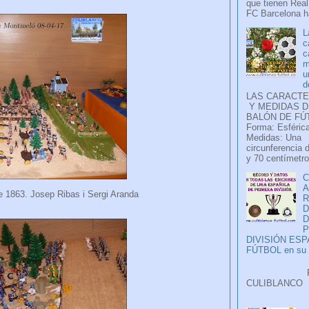
que tienen Real
FC Barcelona ha
L
c
c
m
u
d
LAS CARACTE
Y MEDIDAS D
BALÓN DE FÚ
Forma: Esférica
Medidas: Una
circunferencia 
y 70 centímetro
C
A
le 1863. Josep Ribas i Sergi Aranda
D
P
DIVISIÓN ES
FÚTBOL en su H
Faceb
CULIB
..