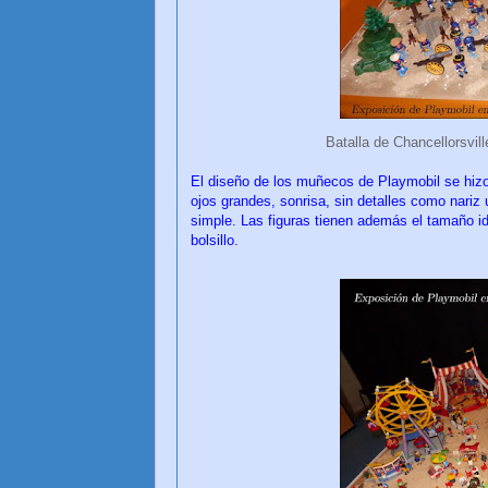
Batalla de Chancellorsvil
El diseño de los muñecos de Playmobil se hizo
ojos grandes, sonrisa, sin detalles como nariz 
simple. Las figuras tienen además el tamaño id
bolsillo.