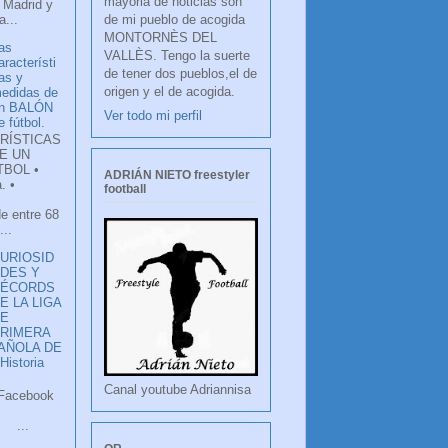
mayoria de noticias son
 Madrid y
de mi pueblo de acogida
...
MONTORNÈS DEL
as
VALLÈS. Tengo la suerte
aracterísti
de tener dos pueblos,el de
as y
origen y el de acogida.
edidas de
n BALÓN
Ver todo mi perfil
e fútbol.
RÍSTICAS
E UN
TBOL •
ADRIÁN NIETO freestyler
. •
football
de entre 68
...
URIOSID
DES Y
RÉCORDS
E LA LIGA
DE
RIMERA
PAÑOLA DE
istoria
Canal youtube Adriannisa
ook
LANCO
.