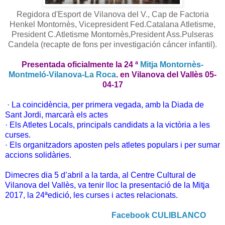
Regidora d'Esport de Vilanova del V., Cap de Factoria
Henkel Montornès, Vicepresident Fed.Catalana Atletisme,
President C.Atletisme Montornès,President Ass.Pulseras
Candela (recapte de fons per investigación cáncer infantil).
Presentada oficialmente la 24 ª
Mitja Montornès-
Montmeló-Vilanova-La Roca
. en Vilanova del Vallès 05-
04-17
· La coincidència, per primera vegada, amb la Diada de
Sant Jordi, marcarà els actes
· Els Atletes Locals, principals candidats a la victòria a les
curses.
· Els organitzadors aposten pels atletes populars i per sumar
accions solidàries.
Dimecres dia 5 d’abril a la tarda, al Centre Cultural de
Vilanova del Vallès, va tenir lloc la presentació de la Mitja
2017, la 24ªedició, les curses i actes relacionats.
Facebook CULIBLANCO