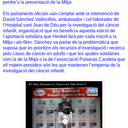
perdre’s la presentació de la Mitja.
Els parlaments oficials van comptar amb la intervenció de
David Sánchez Vallecillos, ambaixador i col·laborador de
l’Hospital sant Joan de Déu per la investigació del càncer
infantil, organització que es beneficia aquesta edició de
l’aportació solidària que Henkel farà per cada inscrit a la
Mitja i als 6km. Sánchez va parlar de la problemàtica que
suposa que es prioritzin els recursos d’investigació i recerca
pels casos de càncer en adults i que les ajudes solidàries
com la de la Mitja o la de l’associació Pulseras Candela que
ell mateix presideix són les que mantenen l’empenta de la
investigació del càncer infantil.