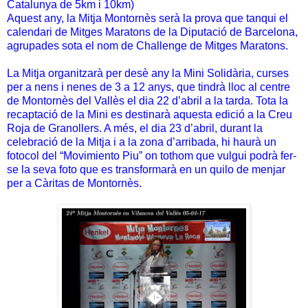
Catalunya de 5km i 10km)
Aquest any, la Mitja Montornès serà la prova que tanqui el
calendari de Mitges Maratons de la Diputació de Barcelona,
agrupades sota el nom de Challenge de Mitges Maratons.
La Mitja organitzarà per desè any la Mini Solidària, curses
per a nens i nenes de 3 a 12 anys, que tindrà lloc al centre
de Montornès del Vallès el dia 22 d’abril a la tarda. Tota la
recaptació de la Mini es destinarà aquesta edició a la Creu
Roja de Granollers. A més, el dia 23 d’abril, durant la
celebració de la Mitja i a la zona d’arribada, hi haurà un
fotocol del “Movimiento Piu” on tothom que vulgui podrà fer-
se la seva foto que es transformarà en un quilo de menjar
per a Càritas de Montornès.