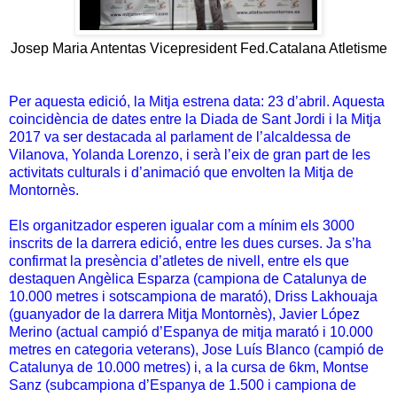
Josep Maria Antentas Vicepresident Fed.Catalana Atletisme
Per aquesta edició, la Mitja estrena data: 23 d’abril. Aquesta
coincidència de dates entre la Diada de Sant Jordi i la Mitja
2017 va ser destacada al parlament de l’alcaldessa de
Vilanova, Yolanda Lorenzo, i serà l’eix de gran part de les
activitats culturals i d’animació que envolten la Mitja de
Montornès.
Els organitzador esperen igualar com a mínim els 3000
inscrits de la darrera edició, entre les dues curses. Ja s’ha
confirmat la presència d’atletes de nivell, entre els que
destaquen Angèlica Esparza (campiona de Catalunya de
10.000 metres i sotscampiona de marató), Driss Lakhouaja
(guanyador de la darrera Mitja Montornès), Javier López
Merino (actual campió d’Espanya de mitja marató i 10.000
metres en categoria veterans), Jose Luís Blanco (campió de
Catalunya de 10.000 metres) i, a la cursa de 6km, Montse
Sanz (subcampiona d’Espanya de 1.500 i campiona de