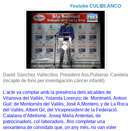
Youtube CULIBLANCO
David Sánchez Vallecillos President Ass.Pulseras Candela
(recapte de fons per investigación cáncer infantil).
L’acte va comptar amb la presència dels alcaldes de
Vilanova del Vallès, Yolanda Lorenzo; de Montmeló, Antoni
Guil; de Montornès del Vallès, José A.Montero, y de La Roca
del Vallès, Albert Gil, del Vicepresident de la Federació
Catalana d’Atletisme, Josep Maria Antentas, de
patrocinadors, col·laboradors...fins completar una
seixantena de convidats que, un any més, no van voler