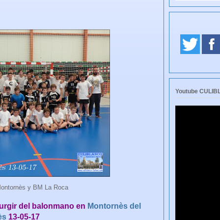
Youtube CULI
Montornès y BM La Roca
urgir del balonmano en
Montornès del
ès
13-05-17