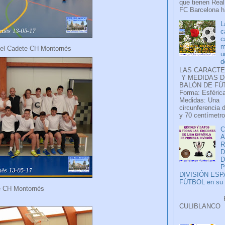
que tienen Real
FC Barcelona ha
L
c
c
m
del Cadete CH Montornès
u
d
LAS CARACTE
Y MEDIDAS D
BALÓN DE FÚ
Forma: Esférica
Medidas: Una
circunferencia 
y 70 centímetro
C
A
D
P
DIVISIÓN ES
FÚTBOL en su H
e CH Montornès
Faceb
CULIB
..