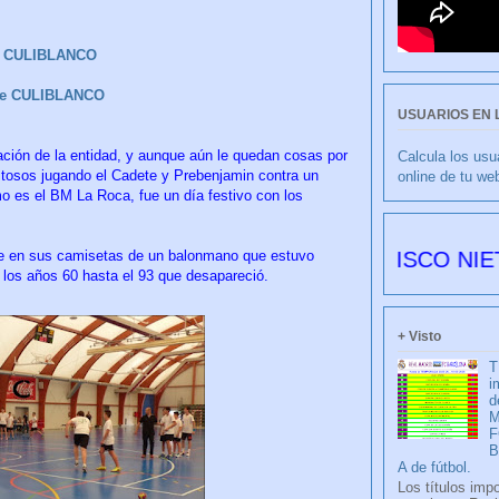
k CULIBLANCO
be CULIBLANCO
USUARIOS EN 
ción de la entidad, y aunque aún le quedan cosas por
Calcula los usu
istosos jugando el Cadete y Prebenjamin contra un
online de tu we
o es el BM La Roca, fue un día festivo con los
CULIBLANCO por FRANCISCO NIETO 6178 d
e en sus camisetas de un balonmano que estuvo
los años 60 hasta el 93 que desapareció.
+ Visto
T
i
d
M
F
A de fútbol.
Los títulos imp