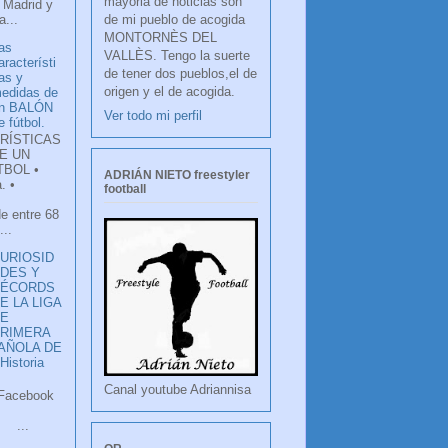
mayoria de noticias son
 Madrid y
de mi pueblo de acogida
...
MONTORNÈS DEL
as
VALLÈS. Tengo la suerte
aracterísti
de tener dos pueblos,el de
as y
origen y el de acogida.
edidas de
n BALÓN
Ver todo mi perfil
e fútbol.
RÍSTICAS
E UN
TBOL •
ADRIÁN NIETO freestyler
. •
football
de entre 68
...
URIOSID
DES Y
RÉCORDS
E LA LIGA
DE
RIMERA
PAÑOLA DE
istoria
Canal youtube Adriannisa
ook
LANCO
.