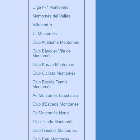
Lliga F-7 Montornès
Montornès del Vallès
Villamartín
Cf Montornès
Club Atletisme Montornès
Club Bàsquet Vila de
Montornès
Club Karate Montornès
Club Ciclista Montornès
Club Escola Tennis
Montornès
Ae Montornès fútbol sala
Club d'Escacs Montornés
Cd Montornès Norte
Club Triatló Montornès
Club Handbol Montornès.
Club Patí Montornès