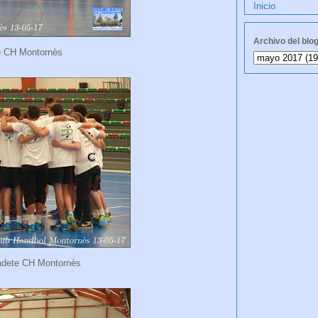
Inicio
Archivo del blo
e CH Montornès
adete CH Montornès