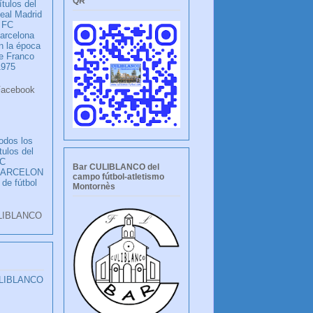
QR
ítulos del
eal Madrid
 FC
arcelona
n la época
e Franco
1975
ook
LANCO
odos los
ítulos del
C
Bar CULIBLANCO del
BARCELON
campo fútbol-atletismo
 de fútbol
Montornès
LIBLANCO
ULIBLANCO