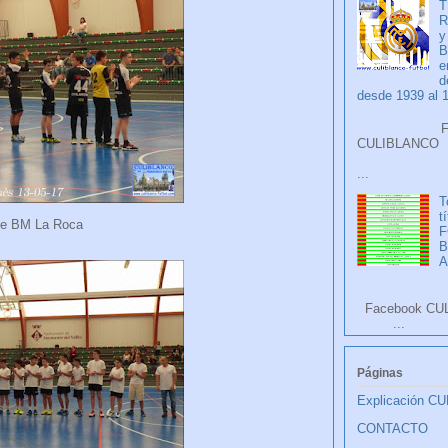
T
R
y
B
e
d
desde 1939 al 
Faceb
CULIB
...
T
t
e BM La Roca
F
A
Facebook CU
...
Páginas
Explicación C
CONTACTO