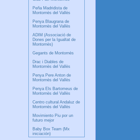
Peña Madridista de
Montornès del Vallès
Penya Blaugrana de
Montornès del Vallès
ADIM (Associació de
Dones per la Igualtat de
Montornès)
Gegants de Montornès
Drac i Diables de
Montornès del Vallès
Penya Pere Anton de
Montornès del Vallès
Penya Els Bartomeus de
Montornès del Vallès
Centro cultural Andaluz de
Montornès del Vallès
Movimiento Piu por un
futuro mejor
Baby Box Team (Mx
iniciación)