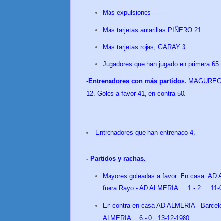
Más expulsiones -------
Más tarjetas amarillas PIÑERO 21
Más tarjetas rojas; GARAY 3
Jugadores que han jugado en primera 65.
-
Entrenadores con más partidos.
MAGUREGUI
12. Goles a favor 41, en contra 50.
Entrenadores que han entrenado 4.
- Partidos y rachas.
Mayores goleadas a favor: En casa. AD A
fuera Rayo - AD ALMERIA.....1 - 2.... 11-
En contra en casa AD ALMERIA - Barcelon
ALMERIA....6 - 0...13-12-1980.