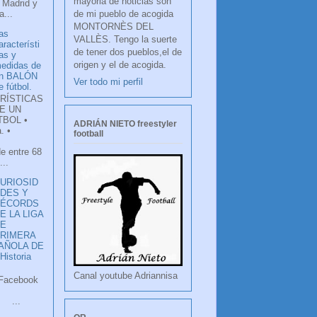
mayoria de noticias son
 Madrid y
de mi pueblo de acogida
...
MONTORNÈS DEL
as
VALLÈS. Tengo la suerte
aracterísti
de tener dos pueblos,el de
as y
origen y el de acogida.
edidas de
n BALÓN
Ver todo mi perfil
e fútbol.
RÍSTICAS
E UN
TBOL •
ADRIÁN NIETO freestyler
. •
football
de entre 68
...
URIOSID
DES Y
RÉCORDS
E LA LIGA
DE
RIMERA
PAÑOLA DE
istoria
Canal youtube Adriannisa
ook
LANCO
.