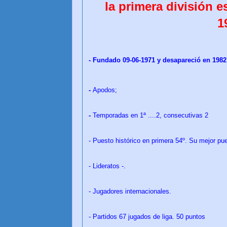
la primera división e
1
-
Fundado 09-06-1971 y desapareció en 1982
-
Apodos;
-
Temporadas en 1ª ....2, consecutivas 2
- Puesto histórico en primera 54º. Su mejor pue
- Lideratos -.
- Jugadores internacionales.
- Partidos 67 jugados de liga. 50 puntos