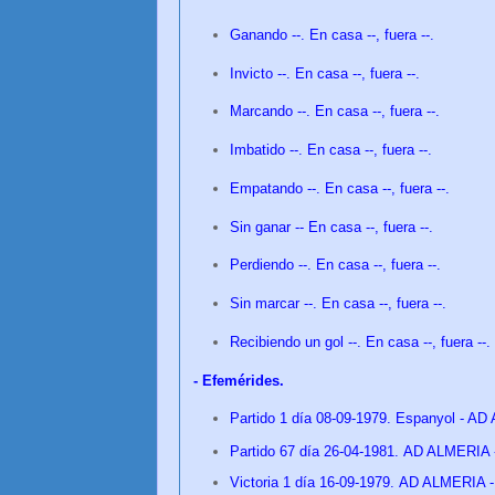
Ganando --. En casa --, fuera --.
Invicto --. En casa --, fuera --.
Marcando --. En casa --, fuera --.
Imbatido --. En casa --, fuera --.
Empatando --. En casa --, fuera --.
Sin ganar -- En casa --, fuera --.
Perdiendo --. En casa --, fuera --.
Sin marcar --. En casa --, fuera --.
Recibiendo un gol --. En casa --, fuera --
- Efemérides.
Partido 1 día 08-09-1979. Espanyol - AD
Partido 67 día 26
-04-1981.
AD ALMERIA -
Victoria
1 día 16-09-1979.
AD ALMERIA - 