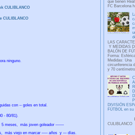
que tienen Real
FC Barcelona ha
ok CULIBLANCO
L
be CULIBLANCO
c
c
m
u
d
LAS CARACTE
Y MEDIDAS D
BALÓN DE FÚ
Forma: Esférica
Medidas: Una
mora ninguno.
circunferencia 
y 70 centímetro
C
A
D
P
DIVISIÓN ES
uidas con -- goles en total.
FÚTBOL en su H
 - 80/81).
Faceb
CULIB
y 5 meses,
más joven goleador -------
..
s,
más viejo en marcar ----- años y ---
días
.