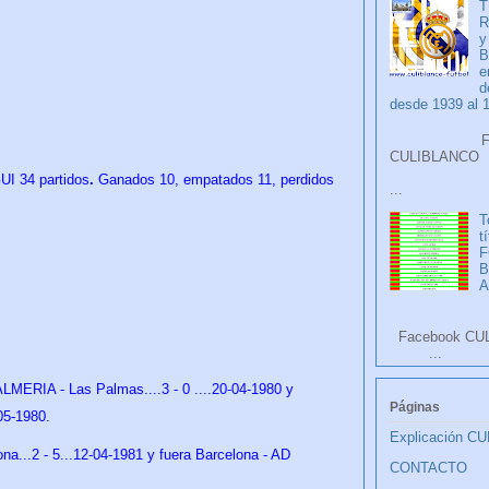
T
R
y
B
e
d
desde 1939 al 
Faceb
CULIB
 34 partidos
.
Ganados 10, empatados 11, perdidos
...
T
t
F
A
Facebook CU
...
LMERIA - Las Palmas....3 - 0 ....20-04-1980 y
Páginas
05-1980.
Explicación C
a...2 - 5...12-04-1981 y fuera Barcelona - AD
CONTACTO