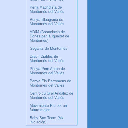
Peña Madridista de
Montornès del Vallès
Penya Blaugrana de
Montornès del Vallès
ADIM (Associació de
Dones per la Igualtat de
Montornès)
Gegants de Montornès
Drac i Diables de
Montornès del Vallès
Penya Pere Anton de
Montornès del Vallès
Penya Els Bartomeus de
Montornès del Vallès
Centro cultural Andaluz de
Montornès del Vallès
Movimiento Piu por un
futuro mejor
Baby Box Team (Mx
iniciación)