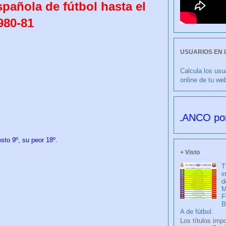
spañola de fútbol hasta el
980-81
USUARIOS EN 
Calcula los usu
online de tu we
CULIBLANCO por FRANCI
sto 9º, su peor 18º.
+ Visto
T
i
d
M
F
A de fútbol.
Los títulos imp