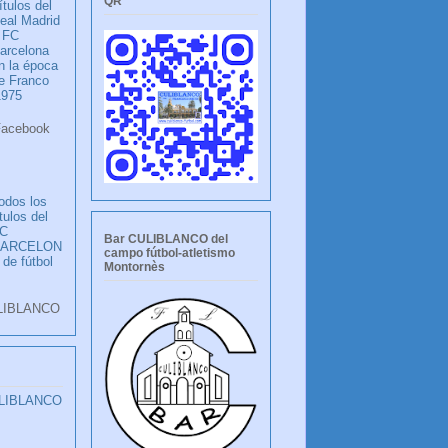
QR
ítulos del
eal Madrid
 FC
arcelona
n la época
e Franco
1975
ook
LANCO
odos los
ítulos del
C
Bar CULIBLANCO del
BARCELON
campo fútbol-atletismo
 de fútbol
Montornès
LIBLANCO
ULIBLANCO