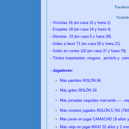
Facebo
Youtu
- Victorias 16 (en casa 15 y fuera 1)
- Empates 18
(en casa 14 y fuera 4)
- Derrotas 33
(en casa 5 y fuera 28)
- Goles a favor 71
(en casa 50 y fuera 21)
- Goles en contra 116
(en casa 37 y fuera 79)
- Títulos importantes; ninguno. pichichi y za
- Jugadores:
Más partidos ROLÓN 66.
Más goles ROLÓN 19.
Más jornadas seguidas marcando ----- seg
Más minutos jugados ROLÓN 5.791 (79/80
Más joven en jugar CAMACHO 19 años 
Más viejo en jugar MAXI 32 años y 2 me