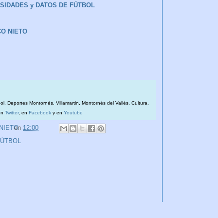
IOSIDADES y DATOS DE FÚTBOL
CO NIETO
bol, Deportes Montornès, Villamartin, Montornès del Vallès, Cultura,
en
Twitter
, en
Facebook
y en
Youtube
 NIETO
en
12:00
FÚTBOL