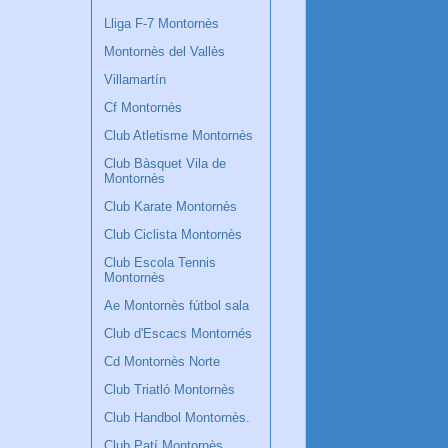
Lliga F-7 Montornès
Montornès del Vallès
Villamartín
Cf Montornès
Club Atletisme Montornès
Club Bàsquet Vila de
Montornès
Club Karate Montornès
Club Ciclista Montornès
Club Escola Tennis
Montornès
Ae Montornès fútbol sala
Club d'Escacs Montornés
Cd Montornès Norte
Club Triatló Montornès
Club Handbol Montornès.
Club Patí Montornès