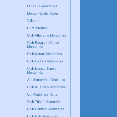
Lliga F-7 Montornès
Montornès del Vallès
Villamartín
Cf Montornès
Club Atletisme Montornès
Club Bàsquet Vila de
Montornès
Club Karate Montornès
Club Ciclista Montornès
Club Escola Tennis
Montornès
Ae Montornès fútbol sala
Club d'Escacs Montornés
Cd Montornès Norte
Club Triatló Montornès
Club Handbol Montornès.
Club Patí Montornès