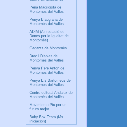
Peña Madridista de
Montornès del Vallès
Penya Blaugrana de
Montornès del Vallès
ADIM (Associació de
Dones per la Igualtat de
Montornès)
Gegants de Montornès
Drac i Diables de
Montornès del Vallès
Penya Pere Anton de
Montornès del Vallès
Penya Els Bartomeus de
Montornès del Vallès
Centro cultural Andaluz de
Montornès del Vallès
Movimiento Piu por un
futuro mejor
Baby Box Team (Mx
iniciación)