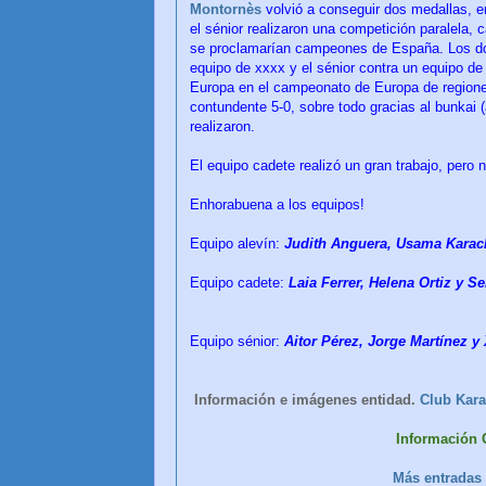
Montornès
volvió a conseguir dos medallas, e
el sénior realizaron una competición paralela,
se proclamarían campeones de España. Los dos 
equipo de xxxx y el sénior contra un equipo d
Europa en el campeonato de Europa de regione
contundente 5-0, sobre todo gracias al bunkai 
realizaron.
El equipo cadete realizó un gran trabajo, pero 
Enhorabuena a los equipos!
Equipo alevín:
Judith Anguera, Usama Karac
Equipo cadete:
Laia Ferrer, Helena Ortiz y S
Equipo sénior:
Aitor Pérez, Jorge Martínez y 
I
nformación e imágenes entidad.
Club Kara
Información
Más entradas