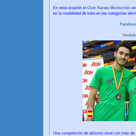
En está ocasión el
Club Karate Montornès
se 
en la modalidad de kata en las categorías aleví
Facebo
Youtu
Una competición de altísimo nivel con más de