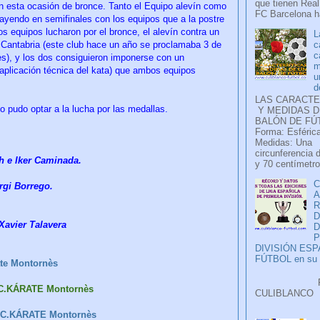
que tienen Real
n esta ocasión de bronce. Tanto el Equipo alevín como
FC Barcelona ha
 cayendo en semifinales con los equipos que a la postre
equipos lucharon por el bronce, el alevín contra un
L
c
e Cantabria (este club hace un año se proclamaba 3 de
c
s), y los dos consiguieron imponerse con un
m
(aplicación técnica del kata) que ambos equipos
u
d
LAS CARACTE
no pudo optar a la lucha por las medallas.
Y MEDIDAS D
BALÓN DE FÚ
Forma: Esférica
Medidas: Una
circunferencia 
h e Iker Caminada.
y 70 centímetro
C
ergi Borrego.
A
D
Xavier Talavera
P
DIVISIÓN ES
FÚTBOL en su H
te Montornès
Faceb
 C.KÁRATE Montornès
CULIB
..
 C.KÁRATE Montornès