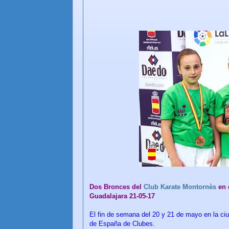
Dos Bronces del
Club Karate Montornès
en 
Guadalajara 21-05-17
El fin de semana del 20 y 21 de mayo en la c
de España de Clubes.