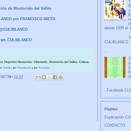
T
R
ión de Montornès del Vallès
y
B
BLANCO por FRANCISCO NIETO
e
d
desde 1939 al 
r @CULIBLANCO
Faceb
gram CULIBLANCO
CULIB
...
T
bol, Deportes Montornès, Villamartin, Montornès del Vallès, Cultura,
t
F
en
Twitter
, en
Facebook
y en
Youtube
A
 NIETO
en
21:22
Facebook CU
...
Páginas
Explicación C
CONTACTO