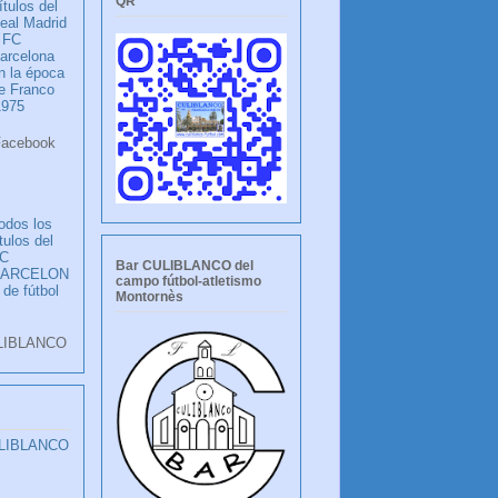
QR
ítulos del
eal Madrid
 FC
arcelona
n la época
e Franco
1975
ook
LANCO
odos los
ítulos del
C
Bar CULIBLANCO del
BARCELON
campo fútbol-atletismo
 de fútbol
Montornès
LIBLANCO
ULIBLANCO