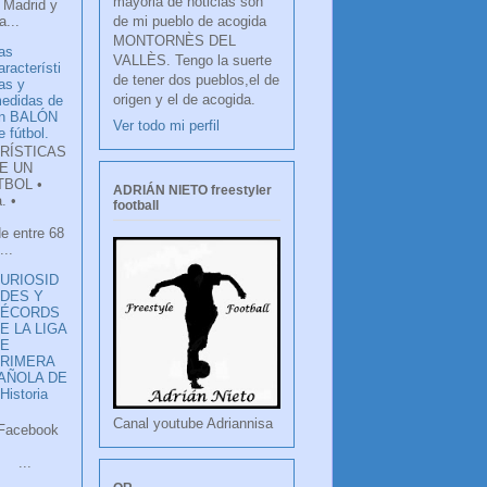
mayoria de noticias son
 Madrid y
de mi pueblo de acogida
...
MONTORNÈS DEL
as
VALLÈS. Tengo la suerte
aracterísti
de tener dos pueblos,el de
as y
origen y el de acogida.
edidas de
n BALÓN
Ver todo mi perfil
e fútbol.
RÍSTICAS
E UN
TBOL •
ADRIÁN NIETO freestyler
. •
football
de entre 68
...
URIOSID
DES Y
RÉCORDS
E LA LIGA
DE
RIMERA
PAÑOLA DE
istoria
Canal youtube Adriannisa
ook
LANCO
.