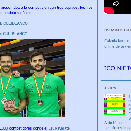
presentaba a la competición con tres equipos, los tres
n, cadete y sénior.
ok CULIBLANCO
USUARIOS EN 
be CULIBLANCO
Calcula los usu
online de tu we
CULIBLANCO por FRANCISCO NIETO 6179 dí
+ Visto
T
i
d
M
F
A de fútbol.
Los títulos imp
 1000 competidores donde el
Club Karate