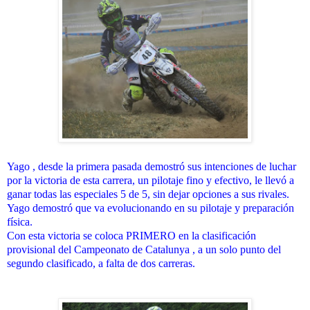
Yago , desde la primera pasada demostró sus intenciones de luchar
por la victoria de esta carrera, un pilotaje fino y efectivo, le llevó a
ganar todas las especiales 5 de 5, sin dejar opciones a sus rivales.
Yago demostró que va evolucionando en su pilotaje y preparación
física.
Con esta victoria se coloca PRIMERO en la clasificación
provisional del Campeonato de Catalunya , a un solo punto del
segundo clasificado, a falta de dos carreras.