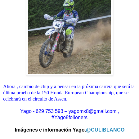
Ahora , cambio de chip y a pensar en la próxima carrera que será la
última prueba de la 150 Honda European Championship, que se
celebrará en el circuito de Assen.
Yago - 629 753 593 – yagomx8@gmail.com ,
#Yago8folloners
Imágenes e información Yago.
@CULIBLANCO