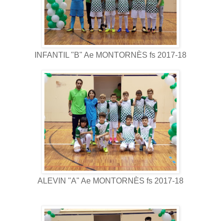
INFANTIL "B" Ae MONTORNÈS fs 2017-18
ALEVIN "A" Ae MONTORNÈS fs 2017-18