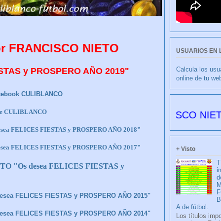
r FRANCISCO NIETO
USUARIOS EN 
Calcula los usu
ESTAS y PROSPERO AÑO 2019"
online de tu we
cebook CULIBLANCO
be CULIBLANCO
CULIBLANCO por FRANCISCO NIETO 6177 dí
sea FELICES FIESTAS y PROSPERO AÑO 2018"
sea FELICES FIESTAS y PROSPERO AÑO 2017"
+ Visto
T
 "Os desea FELICES FIESTAS y
i
d
M
F
esea FELICES FIESTAS y PROSPERO AÑO 2015"
A de fútbol.
esea FELICES FIESTAS y PROSPERO AÑO 2014"
Los títulos imp