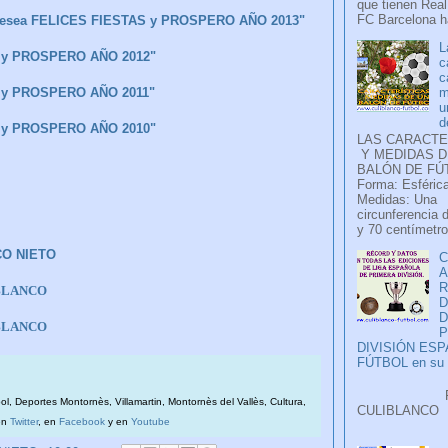
que tienen Real
FC Barcelona ha
esea FELICES FIESTAS y PROSPERO AÑO 2013"
L
 y PROSPERO AÑO 2012"
c
c
m
 y PROSPERO AÑO 2011"
u
d
 y PROSPERO AÑO 2010"
LAS CARACTE
Y MEDIDAS D
BALÓN DE FÚ
Forma: Esférica
Medidas: Una
circunferencia 
y 70 centímetro
CO NIETO
C
A
IBLANCO
D
IBLANCO
P
DIVISIÓN ES
FÚTBOL en su H
Faceb
bol, Deportes Montornès, Villamartin, Montornès del Vallès, Cultura,
CULIB
en
Twitter
, en
Facebook
y en
Youtube
..