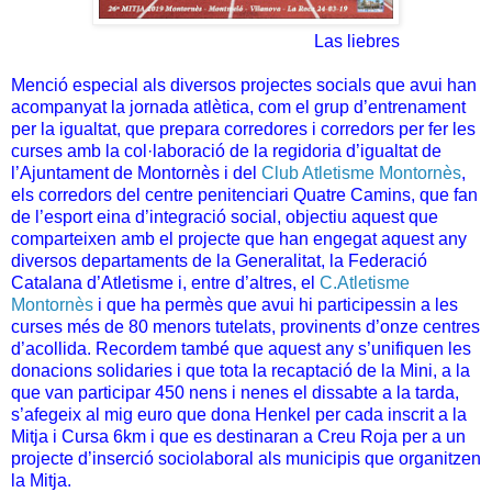
Las liebres
Menció especial als diversos projectes socials que avui han
acompanyat la jornada atlètica, com el grup d’entrenament
per la igualtat, que prepara corredores i corredors per fer les
curses amb la col·laboració de la regidoria d’igualtat de
l’Ajuntament de Montornès i del
Club Atletisme Montornès
,
els corredors del centre penitenciari Quatre Camins, que fan
de l’esport eina d’integració social, objectiu aquest que
comparteixen amb el projecte que han engegat aquest any
diversos departaments de la Generalitat, la Federació
Catalana d’Atletisme i, entre d’altres, el
C.Atletisme
Montornès
i que ha permès que avui hi participessin a les
curses més de 80 menors tutelats, provinents d’onze centres
d’acollida. Recordem també que aquest any s’unifiquen les
donacions solidaries i que tota la recaptació de la Mini, a la
que van participar 450 nens i nenes el dissabte a la tarda,
s’afegeix al mig euro que dona Henkel per cada inscrit a la
Mitja i Cursa 6km i que es destinaran a Creu Roja per a un
projecte d’inserció sociolaboral als municipis que organitzen
la Mitja.