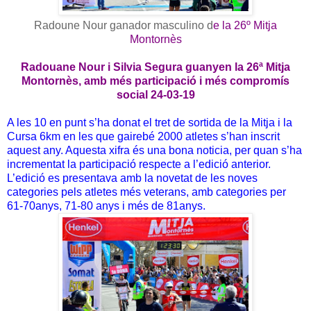
Radoune Nour ganador masculino d
e
la 26º
Mitja
Montornès
Radouane Nour i Silvia Segura guanyen la 26ª Mitja
Montornès, amb més participació i més compromís
social 24-03-19
A les 10 en punt s’ha donat el tret de sortida de la Mitja i la
Cursa 6km en les que gairebé 2000 atletes s’han inscrit
aquest any. Aquesta xifra és una bona noticia, per quan s’ha
incrementat la participació respecte a l’edició anterior.
L’edició es presentava amb la novetat de les noves
categories pels atletes més veterans, amb categories per
61-70anys, 71-80 anys i més de 81anys.