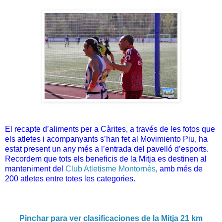
El recapte d’aliments per a Càrites, a través de les fotos que
els atletes i acompanyants s’han fet al Movimiento Piu, ha
estat present un any més a l’entrada del pavelló d’esports.
Recordem que tots els beneficis de la Mitja es destinen al
manteniment del
Club Atletisme Montornès
, amb més de
200 atletes entre totes les categories.
Pinchar para ver clasificaciones de la Mitja 21 km