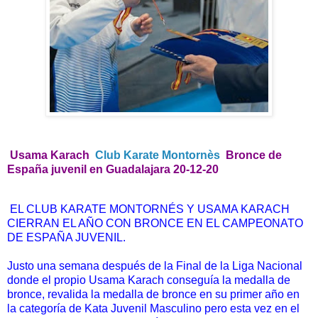
Usama Karach
Club Karate Montornès
Bronce de
España juvenil en Guadalajara 20-12-20
EL CLUB KARATE MONTORNÉS Y USAMA KARACH
CIERRAN EL AÑO CON BRONCE EN EL CAMPEONATO
DE ESPAÑA JUVENIL.
Justo una semana después de la Final de la Liga Nacional
donde el propio Usama Karach conseguía la medalla de
bronce, revalida la medalla de bronce en su primer año en
la categoría de Kata Juvenil Masculino pero esta vez en el