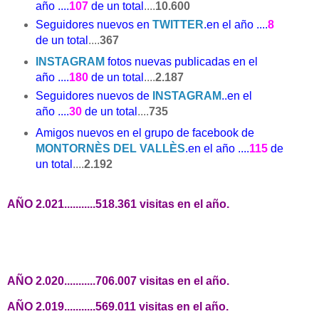
año ....
107
de un total
....
10.600
Seguidores nuevos en
TWITTER
.
en el año ....
8
de un total
....
367
INSTAGRAM
fotos nuevas publicadas
en el
año ....
180
de un total
....
2.187
Seguidores nuevos de
INSTAGRAM
..
en el
año ....
30
de un total
....
735
Amigos nuevos en el grupo de facebook de
MONTORNÈS DEL VALLÈS
.
en el año ....
115
de
un total
....
2.192
AÑO 2.021...........518.361 visitas en el año.
AÑO 2.020...........706.007 visitas en el año.
AÑO 2.019...........569.011 visitas en el año.