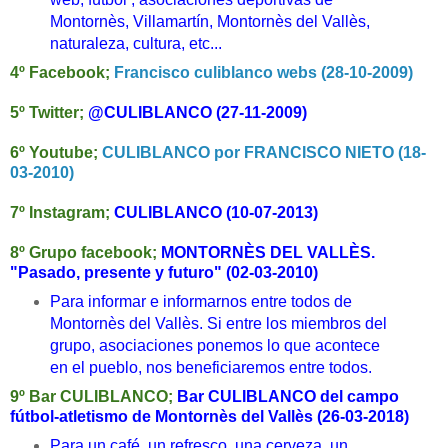
Montornès, Villamartín, Montornès del Vallès,
naturaleza, cultura, etc...
4º Facebook;
Francisco culiblanco webs (28-10-2009)
5º Twitter;
@CULIBLANCO (27-11-2009)
6º Youtube;
CULIBLANCO por FRANCISCO NIETO (18-
03-2010)
7º Instagram;
CULIBLANCO (10-07-2013)
8º Grupo facebook;
MONTORNÈS DEL VALLÈS.
"Pasado, presente y futuro" (02-03-2010)
Para informar e informarnos entre todos de
Montornès del Vallès. Si entre los miembros del
grupo, asociaciones ponemos lo que acontece
en el pueblo, nos beneficiaremos entre todos.
9
º Bar CULIBLANCO
;
Bar CULIBLANCO del campo
fútbol-atletismo de Montornès del Vallès (26-03-2018)
Para un café, un refresco, una cerveza, un