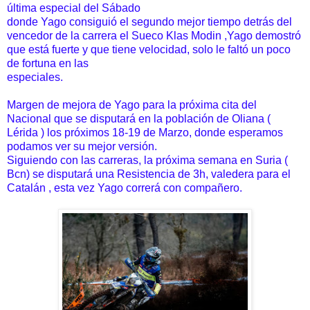
última especial del Sábado
donde Yago consiguió el segundo mejor tiempo detrás del
vencedor de la carrera el Sueco Klas Modin ,Yago demostró
que está fuerte y que tiene velocidad, solo le faltó un poco
de fortuna en las
especiales.
Margen de mejora de Yago para la próxima cita del
Nacional que se disputará en la población de Oliana (
Lérida ) los próximos 18-19 de Marzo, donde esperamos
podamos ver su mejor versión.
Siguiendo con las carreras, la próxima semana en Suria (
Bcn) se disputará una Resistencia de 3h, valedera para el
Catalán , esta vez Yago correrá con compañero.