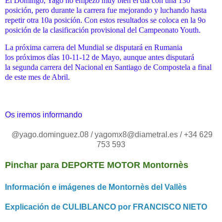
El Domingo, Yago no empezó muy bien el día con una 13o
posición,
pero durante la carrera fue mejorando y luchando hasta
repetir otra
10a posición. Con estos resultados se coloca en la 9o
posición de la
clasificación provisional del Campeonato Youth.
La próxima carrera del Mundial se disputará en Rumania
los
próximos días 10-11-12 de Mayo, aunque antes disputará
la
segunda carrera del Nacional en Santiago de Compostela a final
de
este mes de Abril.
Os iremos informando
@yago.dominguez.08 / yagomx8@diametral.es / +34 629
753 593
Pinchar para DEPORTE MOTOR Montornès
Información e imágenes de Montornès del Vallès
Explicación de CULIBLANCO por FRANCISCO NIETO