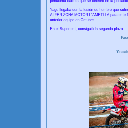
penúltima carrera que se celebró en la poblaci
Yago llegaba con la lesión de hombro que sufr
ALFER ZONA MOTOR L´AMETLLA para este fina
anterior equipo en Octubre.
En el Supertest, consiguió la segunda plaza.
Fac
Youtu