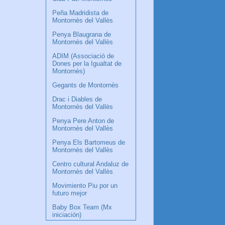
Peña Madridista de
Montornès del Vallès
Penya Blaugrana de
Montornès del Vallès
ADIM (Associació de
Dones per la Igualtat de
Montornès)
Gegants de Montornès
Drac i Diables de
Montornès del Vallès
Penya Pere Anton de
Montornès del Vallès
Penya Els Bartomeus de
Montornès del Vallès
Centro cultural Andaluz de
Montornès del Vallès
Movimiento Piu por un
futuro mejor
Baby Box Team (Mx
iniciación)