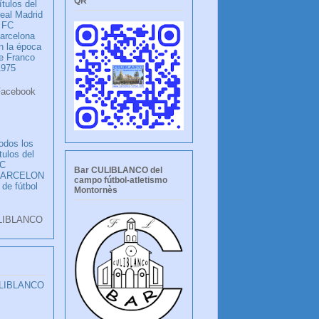
QR
ítulos del
eal Madrid
 FC
arcelona
n la época
e Franco
1975
ook
LANCO
odos los
ítulos del
C
Bar CULIBLANCO del
BARCELON
campo fútbol-atletismo
 de fútbol
Montornès
LIBLANCO
ULIBLANCO