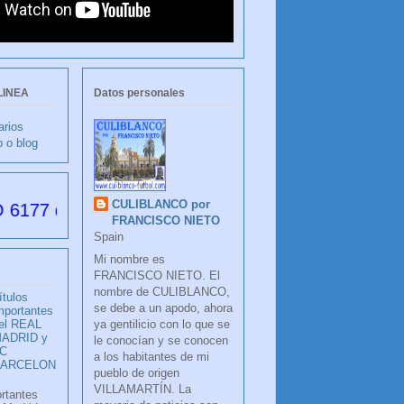
LINEA
Datos personales
arios
b o blog
CULIBLANCO por
s desde su creación
FRANCISCO NIETO
Spain
Mi nombre es
FRANCISCO NIETO. El
nombre de CULIBLANCO,
ítulos
se debe a un apodo, ahora
mportantes
ya gentilicio con lo que se
el REAL
ADRID y
le conocían y se conocen
C
a los habitantes de mi
BARCELON
pueblo de origen
VILLAMARTÍN. La
ortantes