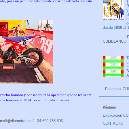
ado, pues un pequeño fallo puede verse penalizado por esta
T
R
y
B
e
d
desde 1939 al 
Faceb
CULIB
...
T
t
F
A
Facebook CU
...
ltrecho hombro y pensando en la operación que se realizará
la temporada 2024. Ya solo queda 1 carrera......
Páginas
Explicación C
mx8@diametral.es / +34 629 753 593
CONTACTO