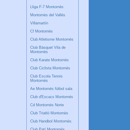
Lliga F-7 Montornès
Montornès del Vallès
Villamartín
Cf Montornès
Club Atletisme Montornès
Club Bàsquet Vila de
Montornès
Club Karate Montornès
Club Ciclista Montornès
Club Escola Tennis
Montornès
Ae Montornès fútbol sala
Club d'Escacs Montornés
Cd Montornès Norte
Club Triatló Montornès
Club Handbol Montornès.
Club Patí Montornès