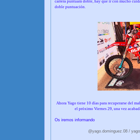
carrera puntuará doble, hay que ir con mucho cuid
doble puntuación.
Ahora Yago tiene 10 días para recuperarse del ma
el próximo Viernes 29, una vez acabada 
Os iremos informando
@yago.dominguez.08 / yago