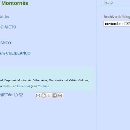
 Montornès
Inicio
allès
Archivo del blo
CO NIETO
BLANCO
ram CULIBLANCO
bol, Deportes Montornès, Villamartin, Montornès del Vallès, Cultura,
en
Twitter
, en
Facebook
y en
Youtube
 NIETO
en
10:52