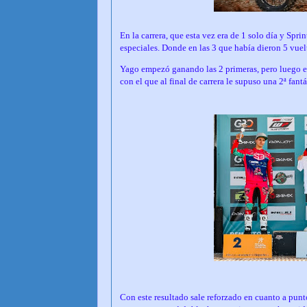
En la carrera, que esta vez era de 1 solo día y Sprin
especiales. Donde en las 3 que había dieron 5 vuel
Yago empezó ganando las 2 primeras, pero luego en
con el que al final de carrera le supuso una 2ª fan
Con este resultado sale reforzado en cuanto a punt