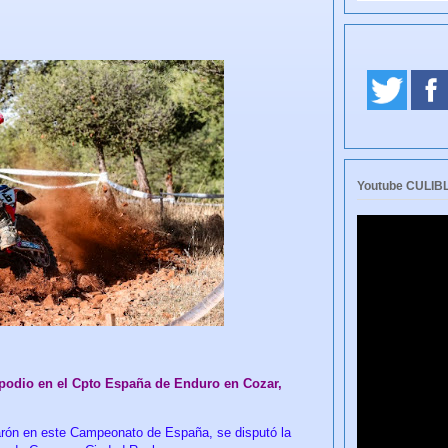
Youtube CULI
podio en el Cpto España de Enduro en Cozar,
rón en este Campeonato de España, se disputó la