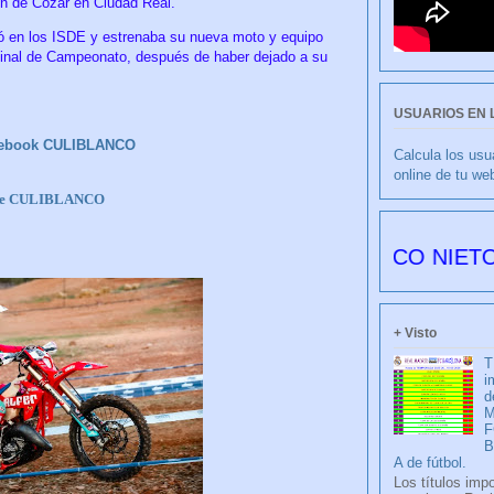
ón de Cozar en Ciudad Real.
ió en los ISDE y estrenaba su nueva moto y equipo
l de Campeonato, después de haber dejado a su
USUARIOS EN 
ebook CULIBLANCO
Calcula los usu
online de tu we
be CULIBLANCO
CULIBLANCO por FRANCISCO NIETO 6177 día
+ Visto
T
i
d
M
F
A de fútbol.
Los títulos imp