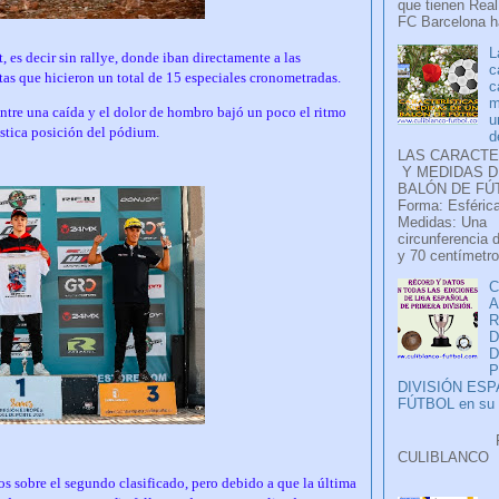
que tienen Real
FC Barcelona ha
L
t, es decir sin rallye, donde iban directamente a las
c
tas que hicieron un total de 15 especiales cronometradas.
c
m
tre una caída y el dolor de hombro bajó un poco el ritmo
u
tástica posición del pódium.
d
LAS CARACTE
Y MEDIDAS D
BALÓN DE FÚ
Forma: Esférica
Medidas: Una
circunferencia 
y 70 centímetro
C
A
D
P
DIVISIÓN ES
FÚTBOL en su H
Faceb
CULIB
..
os sobre el segundo clasificado, pero debido a que la última