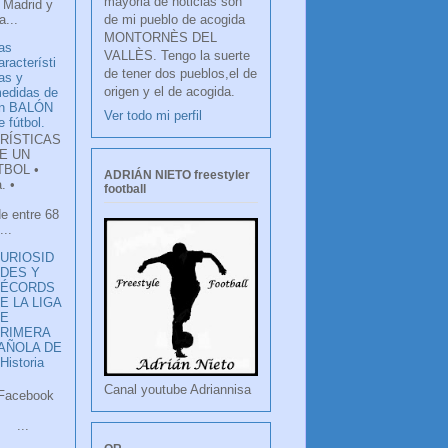
mayoria de noticias son
 Madrid y
de mi pueblo de acogida
...
MONTORNÈS DEL
as
VALLÈS. Tengo la suerte
aracterísti
de tener dos pueblos,el de
as y
origen y el de acogida.
edidas de
n BALÓN
Ver todo mi perfil
e fútbol.
RÍSTICAS
E UN
TBOL •
ADRIÁN NIETO freestyler
. •
football
de entre 68
...
URIOSID
DES Y
RÉCORDS
E LA LIGA
DE
RIMERA
PAÑOLA DE
istoria
Canal youtube Adriannisa
ook
LANCO
.