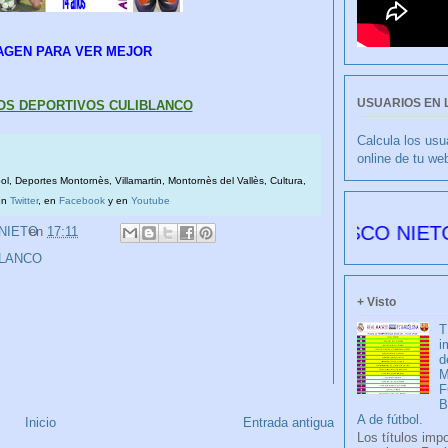
AGEN PARA VER MEJOR
USUARIOS EN 
RIOS DEPORTIVOS CULIBLANCO
Calcula los usu
online de tu we
bol, Deportes Montornès, Villamartin, Montornès del Vallès, Cultura,
en
Twitter
, en
Facebook
y en
Youtube
CULIBLANCO por FRANCISCO NIETO 6176 dí
 NIETO
en
17:11
BLANCO
+ Visto
T
i
d
M
F
A de fútbol.
Inicio
Entrada antigua
Los títulos imp