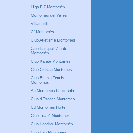
Lliga F-7 Montornès
Montornès del Vallès
Villamartín
Cf Montornès
Club Atletisme Montornès
Club Bàsquet Vila de
Montornès
Club Karate Montornès
Club Ciclista Montornès
Club Escola Tennis
Montornès
Ae Montornès fútbol sala
Club d'Escacs Montornés
Cd Montornès Norte
Club Triatló Montornès
Club Handbol Montornès.
Club Patí Montornès