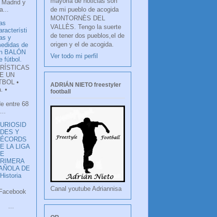
mayoria de noticias son
 Madrid y
de mi pueblo de acogida
...
MONTORNÈS DEL
as
VALLÈS. Tengo la suerte
aracterísti
de tener dos pueblos,el de
as y
origen y el de acogida.
edidas de
n BALÓN
Ver todo mi perfil
e fútbol.
RÍSTICAS
E UN
TBOL •
ADRIÁN NIETO freestyler
. •
football
de entre 68
...
URIOSID
DES Y
RÉCORDS
E LA LIGA
DE
RIMERA
PAÑOLA DE
istoria
Canal youtube Adriannisa
ook
LANCO
.