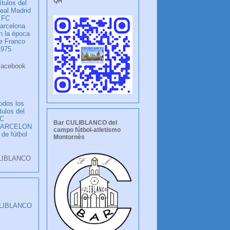
QR
ítulos del
eal Madrid
 FC
arcelona
n la época
e Franco
1975
ook
LANCO
odos los
ítulos del
C
Bar CULIBLANCO del
BARCELON
campo fútbol-atletismo
 de fútbol
Montornès
LIBLANCO
ULIBLANCO