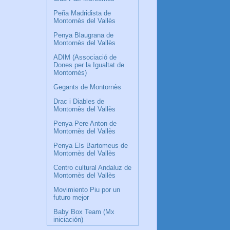
Peña Madridista de
Montornès del Vallès
Penya Blaugrana de
Montornès del Vallès
ADIM (Associació de
Dones per la Igualtat de
Montornès)
Gegants de Montornès
Drac i Diables de
Montornès del Vallès
Penya Pere Anton de
Montornès del Vallès
Penya Els Bartomeus de
Montornès del Vallès
Centro cultural Andaluz de
Montornès del Vallès
Movimiento Piu por un
futuro mejor
Baby Box Team (Mx
iniciación)