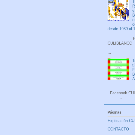
T
R
y
B
e
d
desde 1939 al 
Faceb
CULIB
...
T
t
F
A
Facebook CU
...
Páginas
Explicación C
CONTACTO