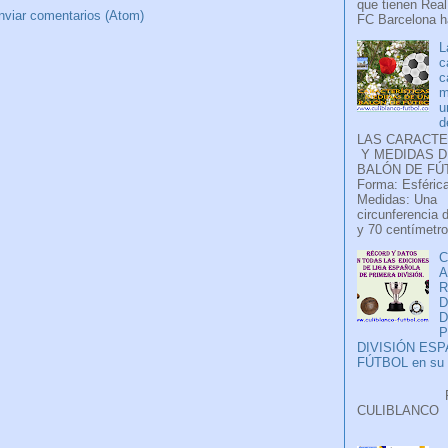
que tienen Real
nviar comentarios (Atom)
FC Barcelona ha
L
c
c
m
u
d
LAS CARACTE
Y MEDIDAS D
BALÓN DE FÚ
Forma: Esférica
Medidas: Una
circunferencia 
y 70 centímetro
C
A
D
P
DIVISIÓN ES
FÚTBOL en su H
Faceb
CULIB
..