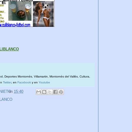
ULIBLANCO
bol, Deportes Montornès, Villamartin, Montornès del Vallès, Cultura,
en
Twitter
, en
Facebook
y en
Youtube
 NIETO
en
15:40
BLANCO