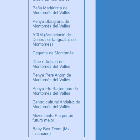
Peña Madridista de
Montornès del Vallès
Penya Blaugrana de
Montornès del Vallès
ADIM (Associació de
Dones per la Igualtat de
Montornès)
Gegants de Montornès
Drac i Diables de
Montornès del Vallès
Penya Pere Anton de
Montornès del Vallès
Penya Els Bartomeus de
Montornès del Vallès
Centro cultural Andaluz de
Montornès del Vallès
Movimiento Piu por un
futuro mejor
Baby Box Team (Mx
iniciación)