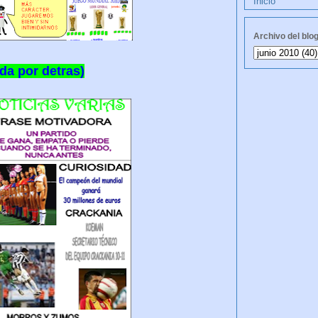
Inicio
Archivo del blo
a por detras)