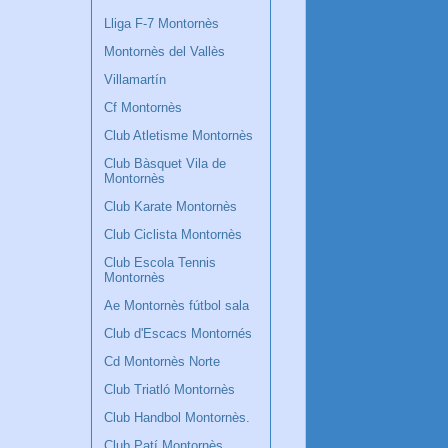
Lliga F-7 Montornès
Montornès del Vallès
Villamartín
Cf Montornès
Club Atletisme Montornès
Club Bàsquet Vila de
Montornès
Club Karate Montornès
Club Ciclista Montornès
Club Escola Tennis
Montornès
Ae Montornès fútbol sala
Club d'Escacs Montornés
Cd Montornès Norte
Club Triatló Montornès
Club Handbol Montornès.
Club Patí Montornès