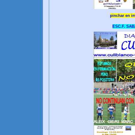
pinchar en i
ESC.F. SAB