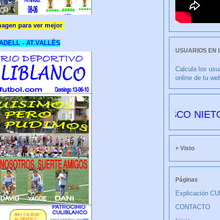
magen para ver mejor
ADELL - AT.VALLÈS
USUARIOS EN 
Calcula los usu
online de tu we
CULIBLANCO por FRANCISCO NIETO 6178 dí
+ Visto
Páginas
Explicación C
CONTACTO