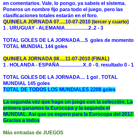
en comentarios. Vale, lo pongo, ya sabeis el sistema.
Poneros un nombre fijo para todo el juego, pero las
clasificaciones totales estarán en el foro.
QUINIELA JORNADA 07.....10-07-2010 (tercer y cuarto)
1 . URUGUAY - ALEMANIA...................2..2 - 3
TOTAL GOLES DE LA JORNADA....5 goles de momento
TOTAL MUNDIAL 144 goles
QUINIELA JORNADA 08.....11-07-2010 (FINAL)
1 . HOLANDA - ESPAÑA...................X..0 - 0, resultado 0 - 1
TOTAL GOLES DE LA JORNADA.... 1 gol . TOTAL
MUNDIAL 145 goles
TOTAL DE TODOS LOS MUNDIALES 2208 goles
La segunda vez que hago un juego con la selección. La
primera ganamos la Eurocopa y la segunda el
MUNDIAL. Asi que os espero para la Eurocopa del 2012.
Gracias a todos
Más entradas de JUEGOS