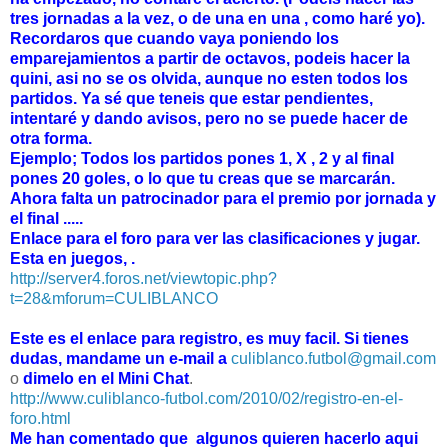
tres jornadas a la vez, o de una en una , como haré yo).
Recordaros que cuando vaya poniendo los
emparejamientos a partir de octavos, podeis hacer la
quini, asi no se os olvida, aunque no esten todos los
partidos. Ya sé que teneis que estar pendientes,
intentaré y dando avisos, pero no se puede hacer de
otra forma.
Ejemplo; Todos los partidos pones 1, X , 2 y al final
pones 20 goles, o lo que tu creas que se marcarán.
Ahora falta un patrocinador para el premio por jornada y
el final .....
Enlace para el foro para ver las clasificaciones y jugar.
Esta en juegos, .
http://server4.foros.net/viewtopic.php?
t=28&mforum=CULIBLANCO
Este es el enlace para registro, es muy facil. Si tienes
dudas, mandame un e-mail a
culiblanco.futbol@gmail.com
o
dimelo en el Mini Chat
.
http://www.culiblanco-futbol.com/2010/02/registro-en-el-
foro.html
Me han comentado que algunos quieren hacerlo aqui