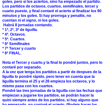
goles, pero sí los aciertos, sino ha empezado el partido.
Los partidos de octavos, cuartos, semifinales, tercer y
cuarto puesto, y final contaré el acierto al finalizar los 90
minutos y los goles. Si hay prorroga y penaltis, no
cuentan ni el signo, ni los goles.
Habrá 8 jornadas contando.
* 1ª, 2ª, 3ª de liguilla.
* 4ª. Octavos.
* 5ª. Cuartos.
* 6ª Semifinales
* 7ª Tercer y cuarto
* 8ª FINAL.
Nota el Tercer y cuarto,y la final lo pondré juntos, pero lo
contaré por separado.
A la vez que tenga los partidos a partir de despues de la
liguilla lo pondré rápido, pero tener en cuenta que la
liguilla termina el 25 y el 26 empieza los octavos, y lo
mismo pasa con los cuartos.
Pondré las tres jornadas de la liguilla con las fechas que
empiezan a jugarse los partidos, se podrán hacer la
quini siempre antes de los partidos, si hay alguno que
ha empezado, no contaré el acierto. (Podeis hacer las