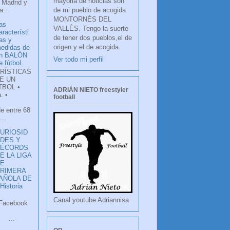
mayoria de noticias son
 Madrid y
de mi pueblo de acogida
...
MONTORNÈS DEL
as
VALLÈS. Tengo la suerte
aracterísti
de tener dos pueblos,el de
as y
origen y el de acogida.
edidas de
n BALÓN
Ver todo mi perfil
e fútbol.
RÍSTICAS
E UN
TBOL •
ADRIÁN NIETO freestyler
. •
football
de entre 68
...
URIOSID
DES Y
RÉCORDS
E LA LIGA
DE
RIMERA
PAÑOLA DE
istoria
Canal youtube Adriannisa
ook
LANCO
.