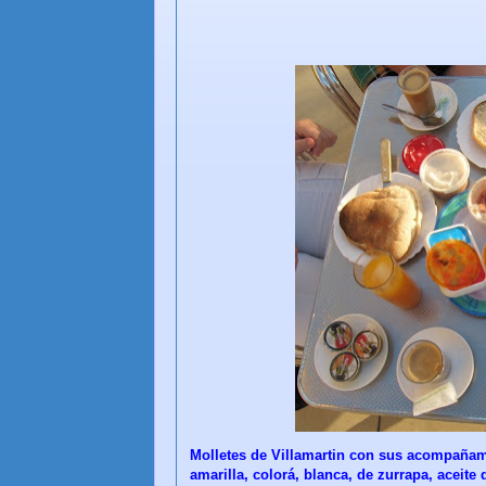
Molletes de Villamartin con sus acompañam
amarilla, colorá, blanca, de zurrapa, aceite d