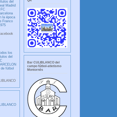
QR
ítulos del
eal Madrid
 FC
arcelona
n la época
e Franco
1975
ook
LANCO
odos los
ítulos del
C
Bar CULIBLANCO del
BARCELON
campo fútbol-atletismo
 de fútbol
Montornès
LIBLANCO
ULIBLANCO