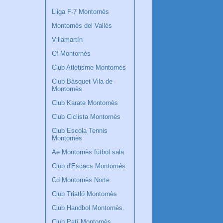
Lliga F-7 Montornès
Montornès del Vallès
Villamartín
Cf Montornès
Club Atletisme Montornès
Club Bàsquet Vila de
Montornès
Club Karate Montornès
Club Ciclista Montornès
Club Escola Tennis
Montornès
Ae Montornès fútbol sala
Club d'Escacs Montornés
Cd Montornès Norte
Club Triatló Montornès
Club Handbol Montornès.
Club Patí Montornès