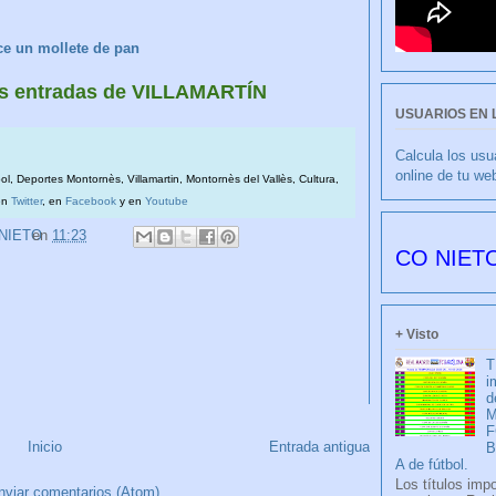
e un mollete de pan
más entradas de VILLAMARTÍN
USUARIOS EN 
Calcula los usu
online de tu we
bol, Deportes Montornès, Villamartin, Montornès del Vallès, Cultura,
en
Twitter
, en
Facebook
y en
Youtube
 NIETO
en
11:23
CULIBLANCO por FRANCISCO NIETO 6179 dí
+ Visto
T
i
d
M
F
Inicio
Entrada antigua
A de fútbol.
Los títulos imp
nviar comentarios (Atom)