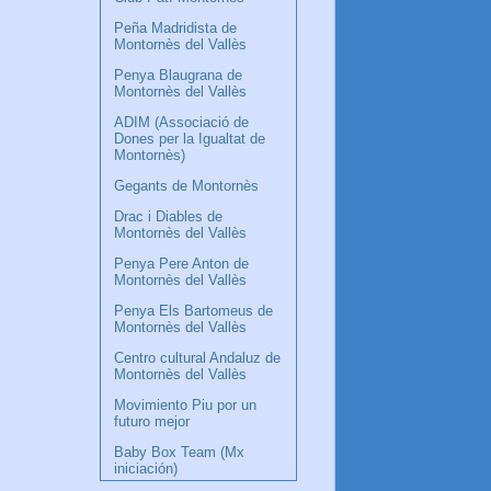
Peña Madridista de
Montornès del Vallès
Penya Blaugrana de
Montornès del Vallès
ADIM (Associació de
Dones per la Igualtat de
Montornès)
Gegants de Montornès
Drac i Diables de
Montornès del Vallès
Penya Pere Anton de
Montornès del Vallès
Penya Els Bartomeus de
Montornès del Vallès
Centro cultural Andaluz de
Montornès del Vallès
Movimiento Piu por un
futuro mejor
Baby Box Team (Mx
iniciación)