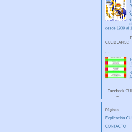
T
R
y
B
e
d
desde 1939 al 
Faceb
CULIB
...
T
t
F
A
Facebook CU
...
Páginas
Explicación C
CONTACTO