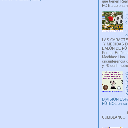
que tienen Real
FC Barcelona ha
L
c
c
m
u
d
LAS CARACTE
Y MEDIDAS D
BALÓN DE FÚ
Forma: Esférica
Medidas: Una
circunferencia 
y 70 centímetro
C
A
D
P
DIVISIÓN ES
FÚTBOL en su H
Faceb
CULIB
..