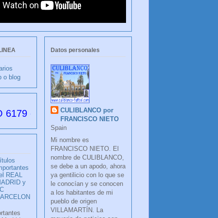
LINEA
Datos personales
arios
b o blog
CULIBLANCO por
as desde su creación
FRANCISCO NIETO
Spain
Mi nombre es
FRANCISCO NIETO. El
nombre de CULIBLANCO,
ítulos
se debe a un apodo, ahora
mportantes
ya gentilicio con lo que se
el REAL
ADRID y
le conocían y se conocen
C
a los habitantes de mi
BARCELON
pueblo de origen
VILLAMARTÍN. La
ortantes