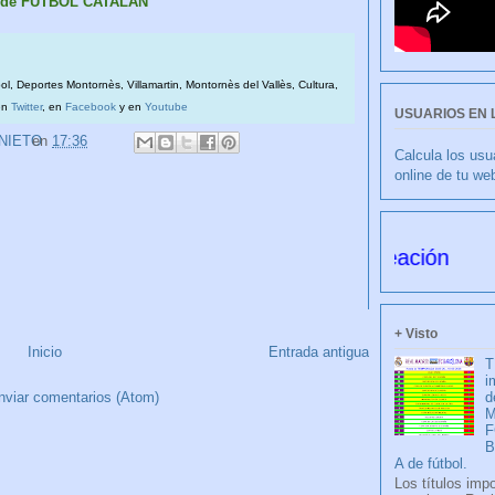
s de FÚTBOL CATALÁN
bol, Deportes Montornès, Villamartin, Montornès del Vallès, Cultura,
en
Twitter
, en
Facebook
y en
Youtube
USUARIOS EN 
 NIETO
en
17:36
Calcula los usu
online de tu we
O NIETO 6176 días desde su creación
+ Visto
Inicio
Entrada antigua
T
i
d
nviar comentarios (Atom)
M
F
A de fútbol.
Los títulos imp