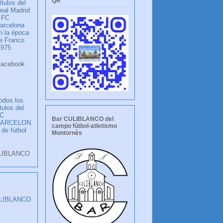
QR
ítulos del
eal Madrid
 FC
arcelona
n la época
e Franco
1975
ook
LANCO
odos los
ítulos del
C
Bar CULIBLANCO del
BARCELON
campo fútbol-atletismo
 de fútbol
Montornès
LIBLANCO
ULIBLANCO