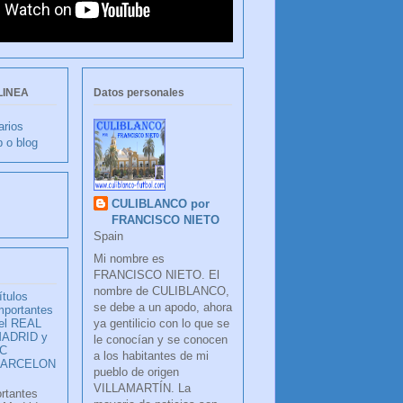
LINEA
Datos personales
arios
b o blog
CULIBLANCO por
FRANCISCO NIETO
Spain
Mi nombre es
FRANCISCO NIETO. El
nombre de CULIBLANCO,
ítulos
se debe a un apodo, ahora
mportantes
ya gentilicio con lo que se
el REAL
ADRID y
le conocían y se conocen
C
a los habitantes de mi
BARCELON
pueblo de origen
VILLAMARTÍN. La
ortantes