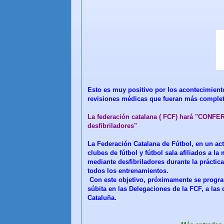
Esto es muy positivo por los acontecimient
revisiones médicas que fueran más complet
La federación catalana ( FCF) hará "CON
desfibriladores"
La Federación Catalana de Fútbol, en un act
clubes de fútbol y fútbol sala afiliados a l
mediante desfibriladores durante la práctic
todos los entrenamientos.
Con este objetivo, próximamente se progra
súbita en las Delegaciones de la FCF, a la
Cataluña.