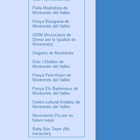
Peña Madridista de
Montornès del Vallès
Penya Blaugrana de
Montornès del Vallès
ADIM (Associació de
Dones per la Igualtat de
Montornès)
Gegants de Montornès
Drac i Diables de
Montornès del Vallès
Penya Pere Anton de
Montornès del Vallès
Penya Els Bartomeus de
Montornès del Vallès
Centro cultural Andaluz de
Montornès del Vallès
Movimiento Piu por un
futuro mejor
Baby Box Team (Mx
iniciación)