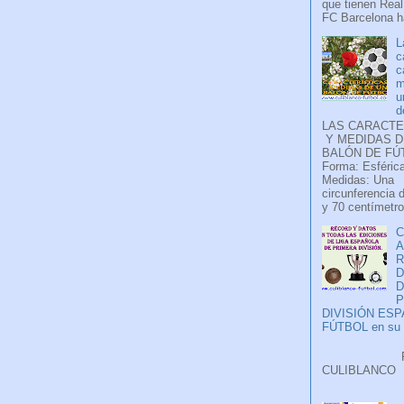
que tienen Real
FC Barcelona ha
L
c
c
m
u
d
LAS CARACTE
Y MEDIDAS D
BALÓN DE FÚ
Forma: Esférica
Medidas: Una
circunferencia 
y 70 centímetro
C
A
D
P
DIVISIÓN ES
FÚTBOL en su H
Faceb
CULIB
..