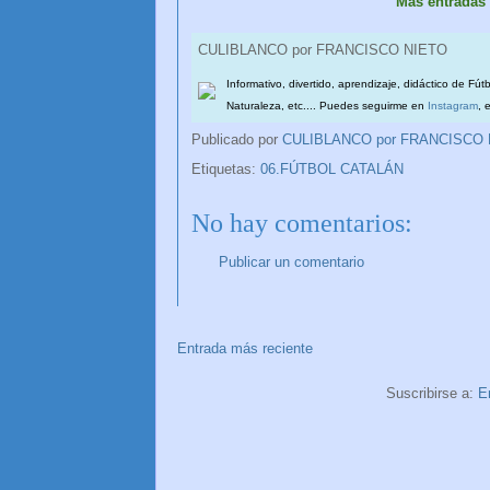
Más entrada
CULIBLANCO por FRANCISCO NIETO
Informativo, divertido, aprendizaje, didáctico de Fút
Naturaleza, etc.... Puedes seguirme en
Instagram
, 
Publicado por
CULIBLANCO por FRANCISCO
Etiquetas:
06.FÚTBOL CATALÁN
No hay comentarios:
CULIBLANCO por FRANCISC
Publicar un comentario
Entrada más reciente
Suscribirse a:
E