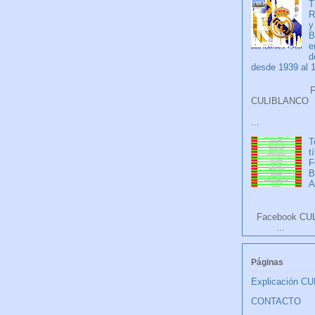
T
R
y
B
e
d
desde 1939 al 
Faceb
CULIB
...
T
t
F
A
Facebook CU
...
Páginas
Explicación C
CONTACTO