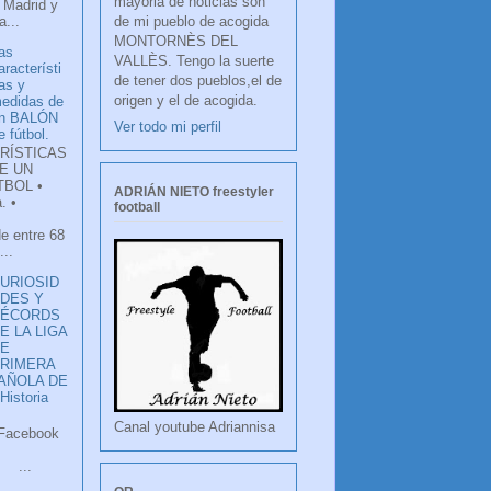
mayoria de noticias son
 Madrid y
de mi pueblo de acogida
...
MONTORNÈS DEL
as
VALLÈS. Tengo la suerte
aracterísti
de tener dos pueblos,el de
as y
origen y el de acogida.
edidas de
n BALÓN
Ver todo mi perfil
e fútbol.
RÍSTICAS
E UN
TBOL •
ADRIÁN NIETO freestyler
. •
football
de entre 68
...
URIOSID
DES Y
RÉCORDS
E LA LIGA
DE
RIMERA
PAÑOLA DE
istoria
Canal youtube Adriannisa
ook
LANCO
.