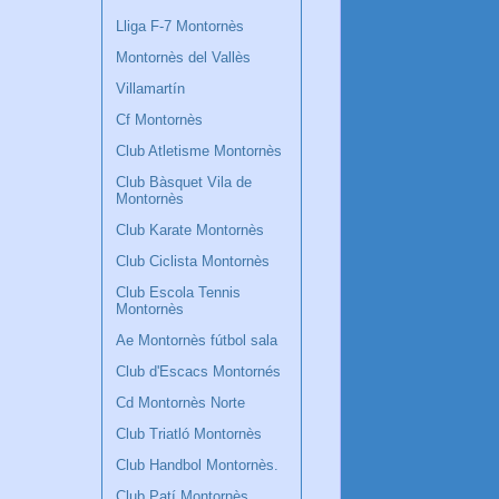
Lliga F-7 Montornès
Montornès del Vallès
Villamartín
Cf Montornès
Club Atletisme Montornès
Club Bàsquet Vila de
Montornès
Club Karate Montornès
Club Ciclista Montornès
Club Escola Tennis
Montornès
Ae Montornès fútbol sala
Club d'Escacs Montornés
Cd Montornès Norte
Club Triatló Montornès
Club Handbol Montornès.
Club Patí Montornès