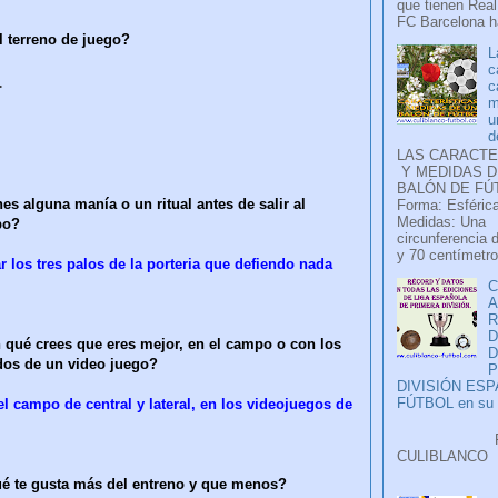
que tienen Real
FC Barcelona ha
l terreno de juego?
L
c
.
c
m
u
d
LAS CARACTE
Y MEDIDAS D
BALÓN DE FÚ
es alguna manía o un ritual antes de salir al
Forma: Esférica
Medidas: Una
po?
circunferencia 
y 70 centímetro
r los tres palos de la porteria que defiendo nada
C
A
D
 qué crees que eres mejor, en el campo o con los
os de un video juego?
P
DIVISIÓN ES
FÚTBOL en su H
el campo de central y lateral, en los videojuegos de
Faceb
CULIB
..
é te gusta más del entreno y que menos?