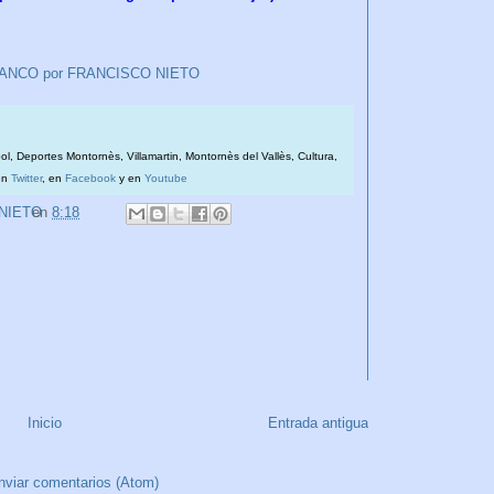
LIBLANCO por FRANCISCO NIETO
bol, Deportes Montornès, Villamartin, Montornès del Vallès, Cultura,
en
Twitter
, en
Facebook
y en
Youtube
 NIETO
en
8:18
Inicio
Entrada antigua
nviar comentarios (Atom)