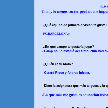
Lo q
-
final y lo menos correr peró no me imp
¿Qué equipo de primera división te gusta?
-
FC.BARCELONA¡¡
¿En que campo te gustaría jugar?
- Camp nou o estadió del futbol club Barcel
¿Quién es tu ídolo?
-
Gerard Pique y Andres Iniesta.
Dime la asignatura que más te gusta y la 
La que más me gusta es educación física
-