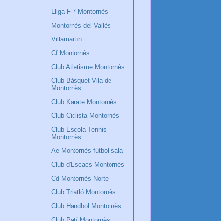
Lliga F-7 Montornès
Montornès del Vallès
Villamartín
Cf Montornès
Club Atletisme Montornès
Club Bàsquet Vila de
Montornès
Club Karate Montornès
Club Ciclista Montornès
Club Escola Tennis
Montornès
Ae Montornès fútbol sala
Club d'Escacs Montornés
Cd Montornès Norte
Club Triatló Montornès
Club Handbol Montornès.
Club Patí Montornès