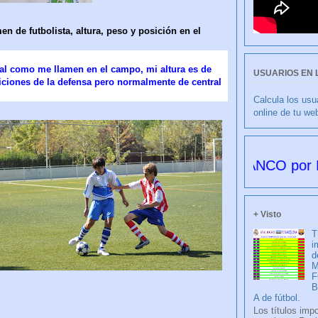
n de futbolista, altura, peso y posición en el
al como me llamen en el campo, mi altura es de
USUARIOS EN 
siciones de la defensa pero normalmente de central
Calcula los usu
online de tu we
CULIBLANCO por FRANCIS
+ Visto
T
i
d
M
F
A de fútbol.
Los títulos imp