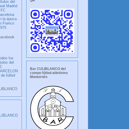
QR
ítulos del
eal Madrid
 FC
arcelona
n la época
e Franco
1975
ook
LANCO
odos los
ítulos del
C
Bar CULIBLANCO del
BARCELON
campo fútbol-atletismo
 de fútbol
Montornès
LIBLANCO
ULIBLANCO