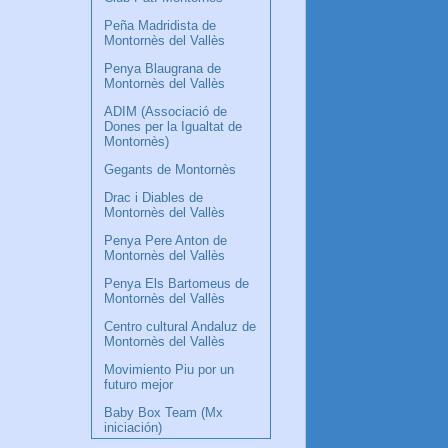
Peña Madridista de
Montornès del Vallès
Penya Blaugrana de
Montornès del Vallès
ADIM (Associació de
Dones per la Igualtat de
Montornès)
Gegants de Montornès
Drac i Diables de
Montornès del Vallès
Penya Pere Anton de
Montornès del Vallès
Penya Els Bartomeus de
Montornès del Vallès
Centro cultural Andaluz de
Montornès del Vallès
Movimiento Piu por un
futuro mejor
Baby Box Team (Mx
iniciación)