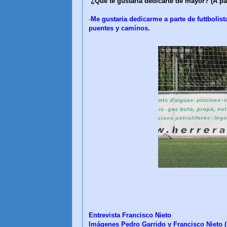
¿Qué te gustaria dedicarte de mayor? (A par
-
Me gustaria dedicarme a parte de futtbolist
puentes y camínos.
Entrevista Francisco Nieto
Imágenes Pedro Garrido y Francisco Nieto (