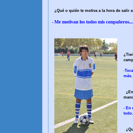
¿Qué o quién te motiva a la hora de salir a
Me motivan los todos mis conpañeros...
-
¿Tien
cam
-
Toca
más.
¿En
mand
-
En 
todo.
¿Qu