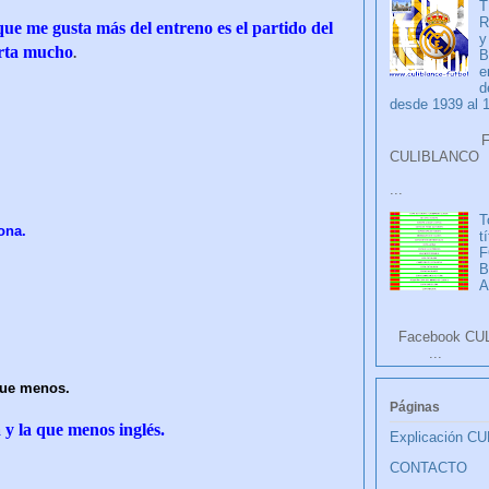
T
R
ue me gusta más del entreno es el partido del
y
orta mucho
.
B
e
d
desde 1939 al 
Faceb
CULIB
...
T
ona.
t
F
A
Facebook CU
...
que menos.
Páginas
 y la que menos inglés.
Explicación C
CONTACTO