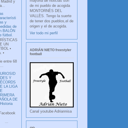
mayoria de noticias son
 Madrid y
de mi pueblo de acogida
...
MONTORNÈS DEL
as
VALLÈS. Tengo la suerte
aracterísti
de tener dos pueblos,el de
as y
origen y el de acogida.
edidas de
n BALÓN
Ver todo mi perfil
e fútbol.
RÍSTICAS
E UN
TBOL •
ADRIÁN NIETO freestyler
. •
football
de entre 68
...
URIOSID
DES Y
RÉCORDS
E LA LIGA
DE
RIMERA
PAÑOLA DE
istoria
Canal youtube Adriannisa
ook
LANCO
.