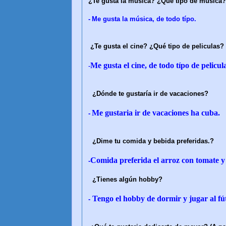
¿Te gusta la música? ¿Qué tipo de música?
-
Me gusta la música, de todo típo.
¿Te gusta el cine? ¿Qué tipo de peliculas?
Me gusta el cine, de todo típo de pelicu
-
¿Dónde te gustaría ir de vacaciones?
Me gustaria ir de vacaciones ha cuba.
-
¿Dime tu comida y bebida preferidas.?
Comida preferida el arroz con tomate y 
-
¿Tienes algún hobby?
Tengo el hobby de dormir y jugar al fú
-