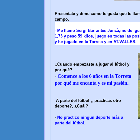
Presentate y dime como te gusta que te llame
campo.
-
Me llamo Sergi Barrantes Juncà,me de igu
1,73 y peso 59 kilos, juego en todas las po
y he jugado en la Torreta y en AT.VALLES.
¿Cuando empezaste a jugar al fútbol y
por qué?
-
Comence a los 6 años en la Torreta
por qué me encanta y es mi pasión.
.
A parte del fútbol ¿ practicas otro
deporte?, ¿Cuál?
-
No practico ningun deporte más a
parte del fútbol.