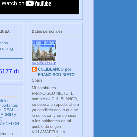
LINEA
Datos personales
arios
b o blog
CULIBLANCO por
 desde su creación
FRANCISCO NIETO
Spain
Mi nombre es
FRANCISCO NIETO. El
nombre de CULIBLANCO,
ítulos
se debe a un apodo, ahora
mportantes
ya gentilicio con lo que se
el REAL
ADRID y
le conocían y se conocen
C
a los habitantes de mi
BARCELON
pueblo de origen
VILLAMARTÍN. La
ortantes