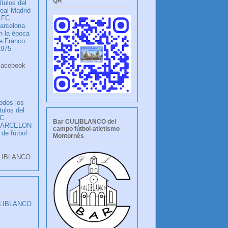
QR
ítulos del
eal Madrid
 FC
arcelona
n la época
e Franco
1975
ook
LANCO
odos los
ítulos del
C
Bar CULIBLANCO del
BARCELON
campo fútbol-atletismo
 de fútbol
Montornès
LIBLANCO
ULIBLANCO