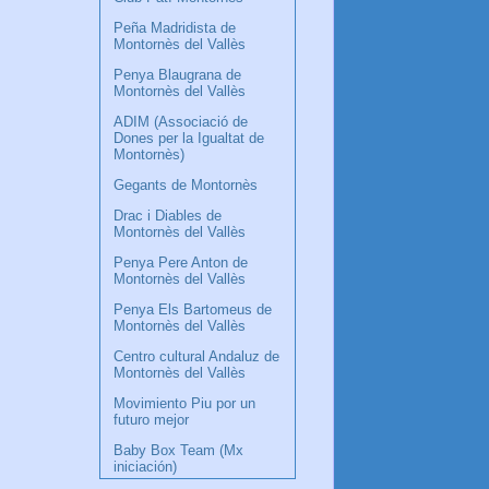
Peña Madridista de
Montornès del Vallès
Penya Blaugrana de
Montornès del Vallès
ADIM (Associació de
Dones per la Igualtat de
Montornès)
Gegants de Montornès
Drac i Diables de
Montornès del Vallès
Penya Pere Anton de
Montornès del Vallès
Penya Els Bartomeus de
Montornès del Vallès
Centro cultural Andaluz de
Montornès del Vallès
Movimiento Piu por un
futuro mejor
Baby Box Team (Mx
iniciación)