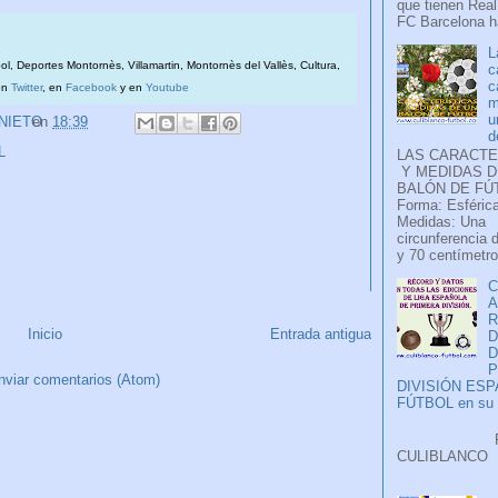
que tienen Real
FC Barcelona ha
L
bol, Deportes Montornès, Villamartin, Montornès del Vallès, Cultura,
c
c
en
Twitter
, en
Facebook
y en
Youtube
m
u
 NIETO
en
18:39
d
L
LAS CARACTE
Y MEDIDAS D
BALÓN DE FÚ
Forma: Esférica
Medidas: Una
circunferencia 
y 70 centímetro
C
A
Inicio
Entrada antigua
D
P
nviar comentarios (Atom)
DIVISIÓN ES
FÚTBOL en su H
Faceb
CULIB
..