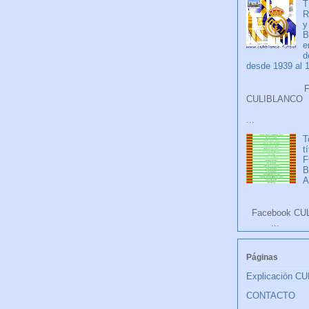
T
R
y
B
e
d
desde 1939 al 
Faceb
CULIB
...
T
t
F
A
Facebook CU
...
Páginas
Explicación C
CONTACTO