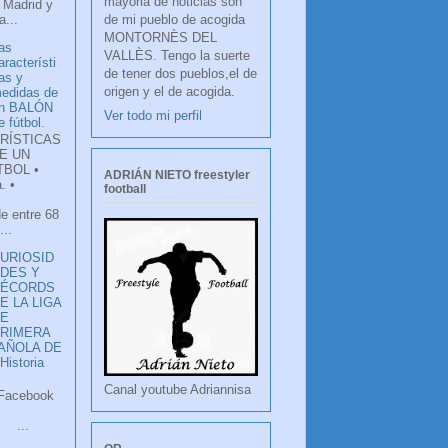
mayoria de noticias son
 Madrid y
de mi pueblo de acogida
...
MONTORNÈS DEL
as
VALLÈS. Tengo la suerte
aracterísti
de tener dos pueblos,el de
as y
origen y el de acogida.
edidas de
n BALÓN
Ver todo mi perfil
e fútbol.
RÍSTICAS
E UN
TBOL •
ADRIÁN NIETO freestyler
. •
football
de entre 68
...
URIOSID
DES Y
RÉCORDS
E LA LIGA
DE
RIMERA
PAÑOLA DE
istoria
Canal youtube Adriannisa
ook
LANCO
.