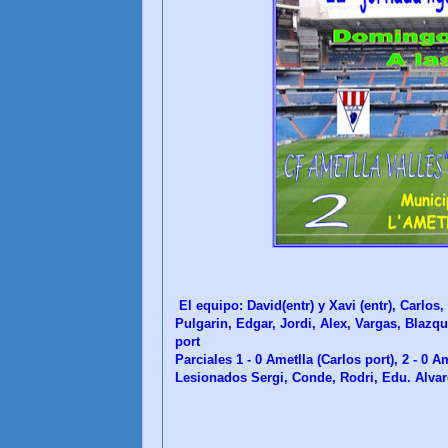
El equipo: David(entr) y Xavi (entr), Carlo
Pulgarin, Edgar, Jordi, Alex, Vargas, Blazq
port
Parciales 1 - 0 Ametlla (Carlos port), 2 - 0 A
Lesionados Sergi, Conde, Rodri, Edu. Alvar