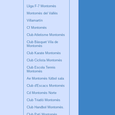
Lliga F-7 Montornès
Montornès del Vallès
Villamartín
Cf Montornès
Club Atletisme Montornès
Club Bàsquet Vila de
Montornès
Club Karate Montornès
Club Ciclista Montornès
Club Escola Tennis
Montornès
Ae Montornès fútbol sala
Club d'Escacs Montornés
Cd Montornès Norte
Club Triatló Montornès
Club Handbol Montornès.
Club Patí Montornès