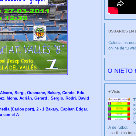
USUARIOS EN 
Calcula los usu
online de tu we
CULIBLANCO por FRANCISCO NIETO 6177 días
+ Visto
s, Alvaro, Sergi, Ousmane, Bakary, Conde, Edu,
uez, Moha, Adrián, Gerard , Sergio, Rodri. David
T
i
metlla (Carlos port), 2 - 1 Bakary. Capitan Edgar.
d
M
o con el A
F
A de fútbol.
Los títulos imp