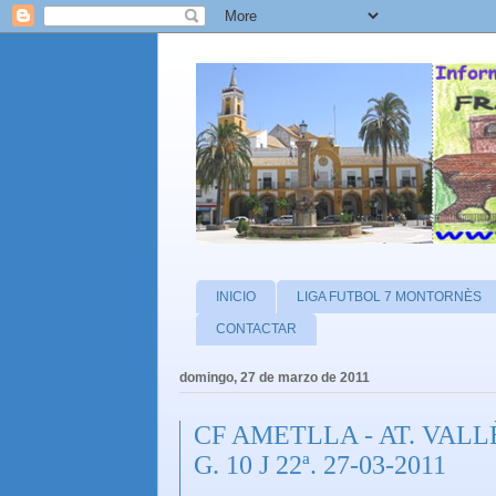
INICIO
LIGA FUTBOL 7 MONTORNÈS
CONTACTAR
domingo, 27 de marzo de 2011
CF AMETLLA - AT. VALLÈS 
G. 10 J 22ª. 27-03-2011