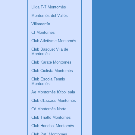
Lliga F-7 Montornès
Montornès del Vallès
Villamartín
Cf Montornès
Club Atletisme Montornès
Club Bàsquet Vila de
Montornès
Club Karate Montornès
Club Ciclista Montornès
Club Escola Tennis
Montornès
Ae Montornès fútbol sala
Club d'Escacs Montornés
Cd Montornès Norte
Club Triatló Montornès
Club Handbol Montornès.
Club Patí Montornès