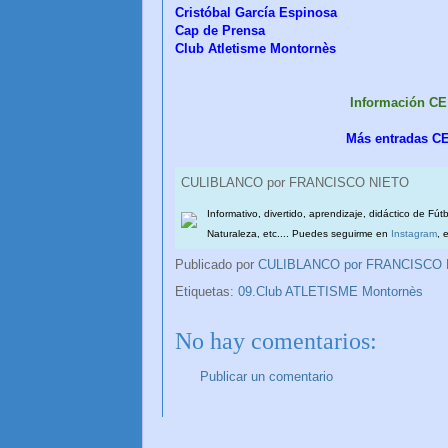
Cristóbal García Espinosa
Cap de Prensa
Club Atletisme Montornès
Información C
Más entradas C
CULIBLANCO por FRANCISCO NIETO
Informativo, divertido, aprendizaje, didáctico de Fút
Naturaleza, etc.... Puedes seguirme en
Instagram
, 
Publicado por
CULIBLANCO por FRANCISCO
Etiquetas:
09.Club ATLETISME Montornès
No hay comentarios:
Publicar un comentario