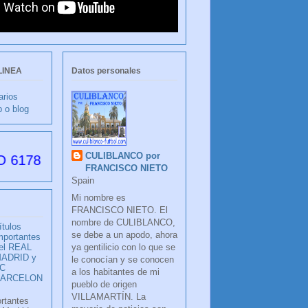
LINEA
Datos personales
arios
b o blog
CULIBLANCO por
as desde su creación
FRANCISCO NIETO
Spain
Mi nombre es
FRANCISCO NIETO. El
nombre de CULIBLANCO,
ítulos
se debe a un apodo, ahora
mportantes
ya gentilicio con lo que se
el REAL
ADRID y
le conocían y se conocen
C
a los habitantes de mi
BARCELON
pueblo de origen
VILLAMARTÍN. La
ortantes