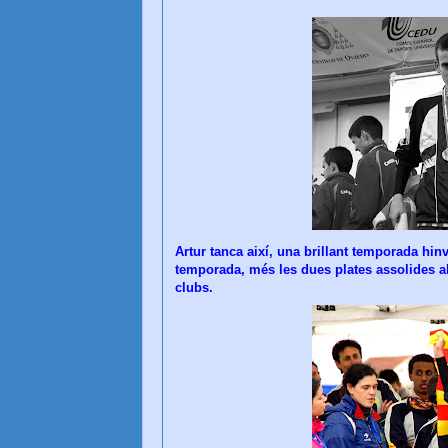
Artur tanca així, una brillant temporada hi
temporada, més les dues plates assolides a
clubs.