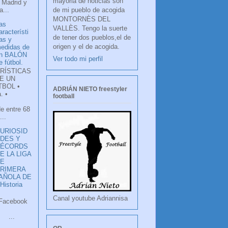
mayoria de noticias son
 Madrid y
de mi pueblo de acogida
...
MONTORNÈS DEL
as
VALLÈS. Tengo la suerte
aracterísti
de tener dos pueblos,el de
as y
origen y el de acogida.
edidas de
n BALÓN
Ver todo mi perfil
e fútbol.
RÍSTICAS
E UN
TBOL •
ADRIÁN NIETO freestyler
. •
football
de entre 68
...
URIOSID
DES Y
RÉCORDS
E LA LIGA
DE
RIMERA
PAÑOLA DE
istoria
Canal youtube Adriannisa
ook
LANCO
.