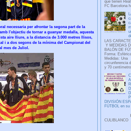
que tienen Real
FC Barcelona ha
L
c
c
ral necessaria per afrontar la segona part de la
m
u
amb l'objectiu de tornar a guanyar medalla, aquesta
d
a aire lliure, a la distancia de 3.000 metres llisos,
LAS CARACTE
onal i a dos segons de la mínima del Campionat del
Y MEDIDAS D
al mes de Juliol.
BALÓN DE FÚ
Forma: Esférica
Medidas: Una
circunferencia 
y 70 centímetro
C
A
D
P
DIVISIÓN ES
FÚTBOL en su H
Faceb
CULIB
..