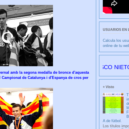
USUARIOS EN 
Calcula los usu
online de tu we
CULIBLANCO por FRANCISCO NIETO 6178 dí
nvernal amb la segona medalla de bronce d'aquesta
l Campionat de Catalunya i d'Espanya de cros per
+ Visto
T
i
d
M
F
A de fútbol.
Los títulos imp