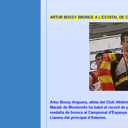
ARTUR BOSSY BRONCE A L'ESTATAL DE 
Artur Bossy Anguera, atleta del Club Atletim
Marató de Montornès ha batut el record de pa
medalla de bronce al Campionat d'Espanya de
Llanera del principat d'Asturies.