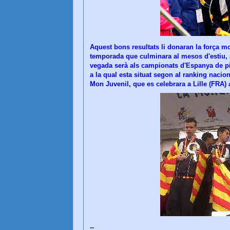
Aquest bons resultats li donaran la força mo
temporada que culminara al mesos d'estiu, 
vegada serà als campionats d'Espanya de pist
a la qual esta situat segon al ranking naci
Mon Juvenil, que es celebrara a Lille (FRA) 
--