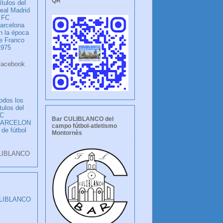
QR
ítulos del
eal Madrid
 FC
arcelona
n la época
e Franco
1975
ook
LANCO
odos los
ítulos del
C
Bar CULIBLANCO del
BARCELON
campo fútbol-atletismo
 de fútbol
Montornès
LIBLANCO
ULIBLANCO