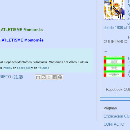
T
R
y
B
e
d
desde 1939 al 
E ATLETISME Montornès
Faceb
E ATLETISME Montornès
CULIB
...
T
bol, Deportes Montornès, Villamartin, Montornès del Vallès, Cultura,
t
F
en
Twitter
, en
Facebook
y en
Youtube
A
 NIETO
en
21:05
Facebook CU
...
Páginas
Explicación C
CONTACTO