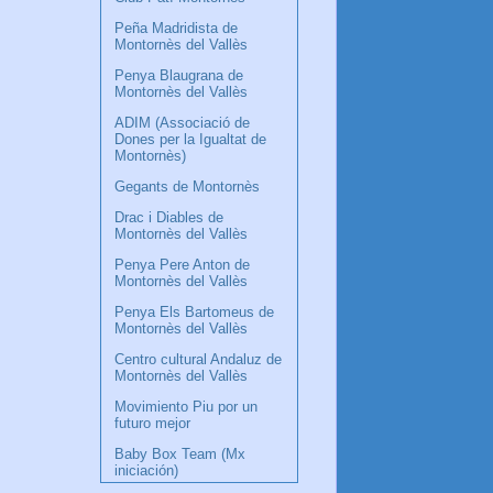
Peña Madridista de
Montornès del Vallès
Penya Blaugrana de
Montornès del Vallès
ADIM (Associació de
Dones per la Igualtat de
Montornès)
Gegants de Montornès
Drac i Diables de
Montornès del Vallès
Penya Pere Anton de
Montornès del Vallès
Penya Els Bartomeus de
Montornès del Vallès
Centro cultural Andaluz de
Montornès del Vallès
Movimiento Piu por un
futuro mejor
Baby Box Team (Mx
iniciación)