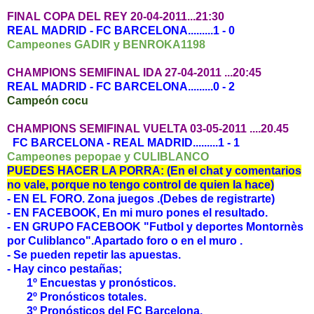
FINAL COPA DEL REY 20-04-2011...21:30
REAL MADRID - FC BARCELONA.........1 - 0
Campeones GADIR y BENROKA1198
CHAMPIONS SEMIFINAL IDA 27-04-2011 ...20:45
REAL MADRID - FC BARCELONA.........0 - 2
Campeón cocu
CHAMPIONS SEMIFINAL VUELTA 03-05-2011 ....20.45
FC BARCELONA - REAL MADRID.........1 - 1
Campeones pepopae y CULIBLANCO
PUEDES HACER LA PORRA: (En el chat y comentarios
no vale, porque no tengo control de quien la hace)
- EN EL FORO. Zona juegos .(Debes de registrarte)
- EN FACEBOOK, En mi muro pones el resultado.
- EN GRUPO FACEBOOK "Futbol y deportes Montornès
por Culiblanco".Apartado foro o en el muro .
- Se pueden repetir las apuestas.
- Hay cinco pestañas;
1º Encuestas y pronósticos.
2º Pronósticos totales.
3º Pronósticos del FC Barcelona.