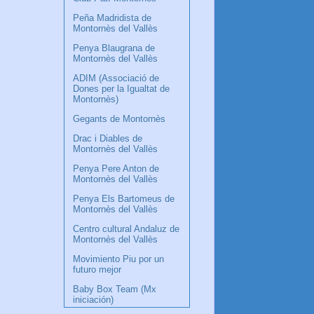
Peña Madridista de
Montornès del Vallès
Penya Blaugrana de
Montornès del Vallès
ADIM (Associació de
Dones per la Igualtat de
Montornès)
Gegants de Montornès
Drac i Diables de
Montornès del Vallès
Penya Pere Anton de
Montornès del Vallès
Penya Els Bartomeus de
Montornès del Vallès
Centro cultural Andaluz de
Montornès del Vallès
Movimiento Piu por un
futuro mejor
Baby Box Team (Mx
iniciación)