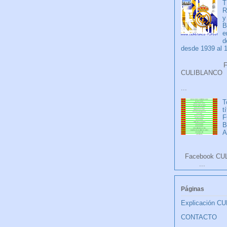
T
R
y
B
e
d
desde 1939 al 
Faceb
CULIB
...
T
t
F
A
Facebook CU
...
Páginas
Explicación C
CONTACTO