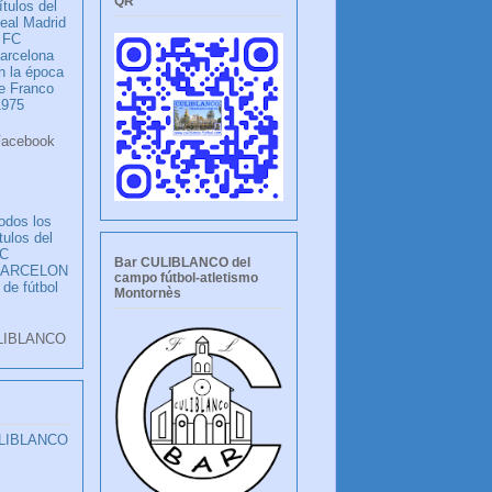
QR
ítulos del
eal Madrid
 FC
arcelona
n la época
e Franco
1975
ook
LANCO
odos los
ítulos del
C
Bar CULIBLANCO del
BARCELON
campo fútbol-atletismo
 de fútbol
Montornès
LIBLANCO
ULIBLANCO