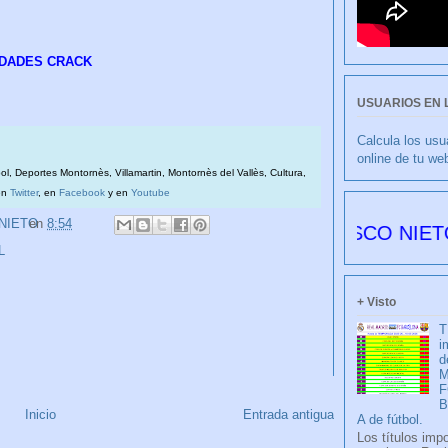
IDADES CRACK
USUARIOS EN 
Calcula los usu
online de tu we
bol, Deportes Montornès, Villamartin, Montornès del Vallès, Cultura,
en
Twitter
, en
Facebook
y en
Youtube
 NIETO
en
8:54
CULIBLANCO por FRANCISCO NIETO 6178 dí
L
+ Visto
T
i
d
M
F
Inicio
Entrada antigua
A de fútbol.
Los títulos imp