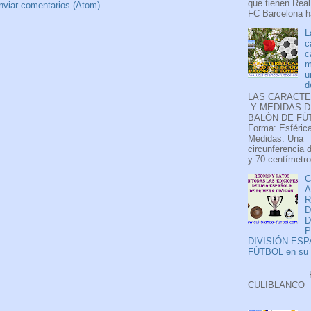
que tienen Real
nviar comentarios (Atom)
FC Barcelona ha
L
c
c
m
u
d
LAS CARACTE
Y MEDIDAS D
BALÓN DE FÚ
Forma: Esférica
Medidas: Una
circunferencia 
y 70 centímetro
C
A
D
P
DIVISIÓN ES
FÚTBOL en su H
Faceb
CULIB
..