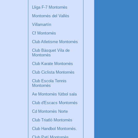
Lliga F-7 Montornès
Montornès del Vallès
Villamartín
Cf Montornès
Club Atletisme Montornès
Club Bàsquet Vila de
Montornès
Club Karate Montornès
Club Ciclista Montornès
Club Escola Tennis
Montornès
Ae Montornès fútbol sala
Club d'Escacs Montornés
Cd Montornès Norte
Club Triatló Montornès
Club Handbol Montornès.
Club Patí Montornès