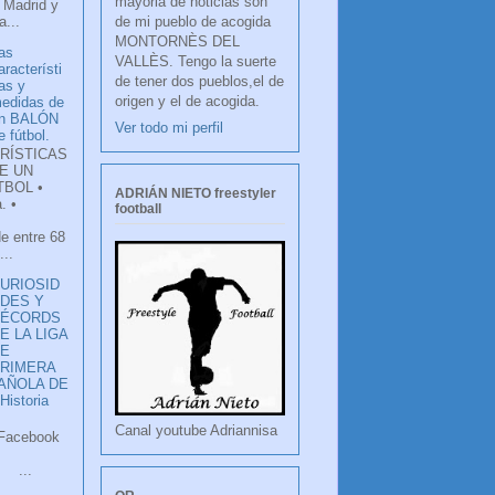
mayoria de noticias son
 Madrid y
de mi pueblo de acogida
...
MONTORNÈS DEL
as
VALLÈS. Tengo la suerte
aracterísti
de tener dos pueblos,el de
as y
origen y el de acogida.
edidas de
n BALÓN
Ver todo mi perfil
e fútbol.
RÍSTICAS
E UN
TBOL •
ADRIÁN NIETO freestyler
. •
football
de entre 68
...
URIOSID
DES Y
RÉCORDS
E LA LIGA
DE
RIMERA
PAÑOLA DE
istoria
Canal youtube Adriannisa
ook
LANCO
.