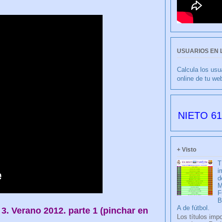
USUARIOS EN 
Calcula los usu
online de tu we
CULIBLANCO por FRANCISCO NIETO 6176 días d
+ Visto
T
i
d
M
F
A de fútbol.
 3. Verano 2012. parte 1 (pinchar en
Los títulos imp