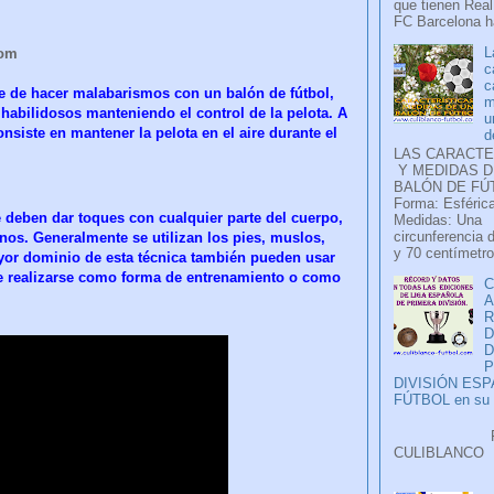
que tienen Real
FC Barcelona ha
L
com
c
c
arte de hacer malabarismos con un balón de fútbol,
m
habilidosos manteniendo el control de la pelota. A
u
nsiste en mantener la pelota en el aire durante el
d
LAS CARACTE
Y MEDIDAS D
BALÓN DE FÚ
Forma: Esférica
le deben dar toques con cualquier parte del cuerpo,
Medidas: Una
circunferencia 
nos. Generalmente se utilizan los pies, muslos,
y 70 centímetro
yor dominio de esta técnica también pueden usar
ele realizarse como forma de entrenamiento o como
C
A
D
P
DIVISIÓN ES
FÚTBOL en su H
Faceb
CULIB
..