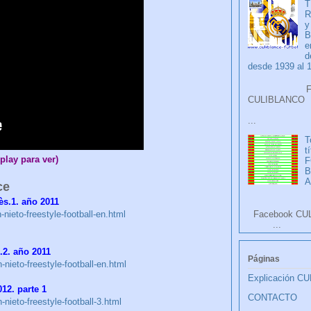
T
R
y
B
e
d
desde 1939 al 
Faceb
CULIB
...
T
t
play para ver)
F
A
ce
ès.1. año 2011
nieto-freestyle-football-en.html
Facebook CU
...
.2. año 2011
Páginas
nieto-freestyle-football-en.html
Explicación C
012. parte 1
CONTACTO
nieto-freestyle-football-3.html