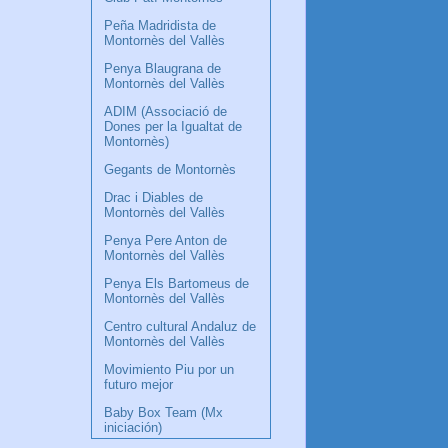
Peña Madridista de
Montornès del Vallès
Penya Blaugrana de
Montornès del Vallès
ADIM (Associació de
Dones per la Igualtat de
Montornès)
Gegants de Montornès
Drac i Diables de
Montornès del Vallès
Penya Pere Anton de
Montornès del Vallès
Penya Els Bartomeus de
Montornès del Vallès
Centro cultural Andaluz de
Montornès del Vallès
Movimiento Piu por un
futuro mejor
Baby Box Team (Mx
iniciación)