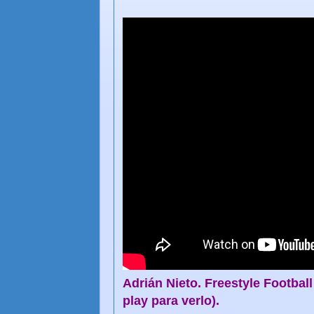
Adrián Nieto. Freestyle Football
play para verlo).