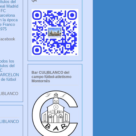
QR
ítulos del
eal Madrid
 FC
arcelona
n la época
e Franco
1975
ook
LANCO
odos los
ítulos del
C
Bar CULIBLANCO del
BARCELON
campo fútbol-atletismo
 de fútbol
Montornès
LIBLANCO
ULIBLANCO