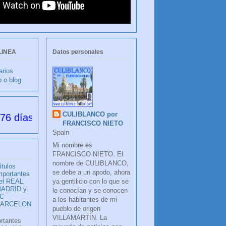
LINEA
Datos personales
arios
b o blog
CULIBLANCO por
esde su creación
FRANCISCO NIETO
Spain
Mi nombre es
FRANCISCO NIETO. El
nombre de CULIBLANCO,
ítulos
se debe a un apodo, ahora
mportantes
ya gentilicio con lo que se
el REAL
ADRID y
le conocían y se conocen
C
a los habitantes de mi
BARCELON
pueblo de origen
VILLAMARTÍN. La
ortantes