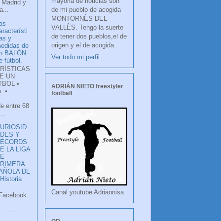
mayoria de noticias son
 Madrid y
de mi pueblo de acogida
...
MONTORNÈS DEL
as
VALLÈS. Tengo la suerte
aracterísti
de tener dos pueblos,el de
as y
origen y el de acogida.
edidas de
n BALÓN
Ver todo mi perfil
e fútbol.
RÍSTICAS
E UN
TBOL •
ADRIÁN NIETO freestyler
. •
football
de entre 68
...
URIOSID
DES Y
RÉCORDS
E LA LIGA
DE
RIMERA
PAÑOLA DE
istoria
Canal youtube Adriannisa
ook
LANCO
.