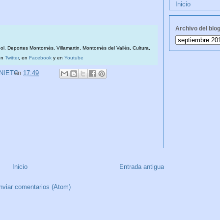
Inicio
Archivo del blo
bol, Deportes Montornès, Villamartin, Montornès del Vallès, Cultura,
en
Twitter
, en
Facebook
y en
Youtube
 NIETO
en
17:49
Inicio
Entrada antigua
nviar comentarios (Atom)