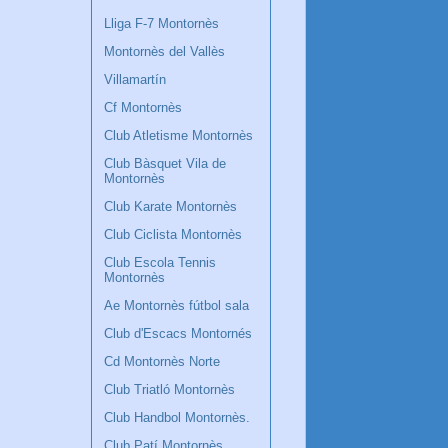
Lliga F-7 Montornès
Montornès del Vallès
Villamartín
Cf Montornès
Club Atletisme Montornès
Club Bàsquet Vila de
Montornès
Club Karate Montornès
Club Ciclista Montornès
Club Escola Tennis
Montornès
Ae Montornès fútbol sala
Club d'Escacs Montornés
Cd Montornès Norte
Club Triatló Montornès
Club Handbol Montornès.
Club Patí Montornès