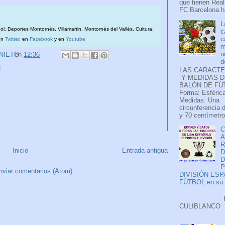
que tienen Real
FC Barcelona ha
L
bol, Deportes Montornès, Villamartin, Montornès del Vallès, Cultura,
c
c
en
Twitter
, en
Facebook
y en
Youtube
m
u
 NIETO
en
12:36
d
L
LAS CARACTE
Y MEDIDAS D
BALÓN DE FÚ
Forma: Esférica
Medidas: Una
circunferencia 
y 70 centímetro
C
A
Inicio
Entrada antigua
D
P
nviar comentarios (Atom)
DIVISIÓN ES
FÚTBOL en su H
Faceb
CULIB
..