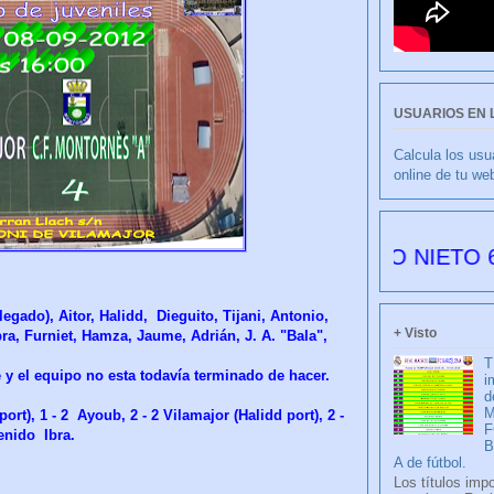
USUARIOS EN 
Calcula los usu
online de tu we
CULIBLANCO por FRANCISCO NIETO 6177 días
egado), Aitor, Halidd, Dieguito, Tijani, Antonio,
+ Visto
ra, Furniet, Hamza, Jaume, Adrián, J. A. "Bala",
T
 y el equipo no esta todavía terminado de hacer.
i
d
M
port), 1 - 2 Ayoub, 2 - 2 Vilamajor (Halidd port), 2 -
F
venido Ibra
.
A de fútbol.
Los títulos imp