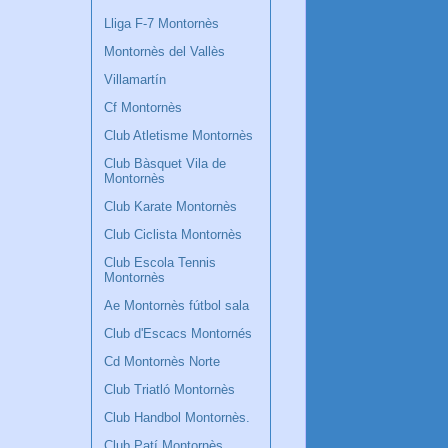
Lliga F-7 Montornès
Montornès del Vallès
Villamartín
Cf Montornès
Club Atletisme Montornès
Club Bàsquet Vila de
Montornès
Club Karate Montornès
Club Ciclista Montornès
Club Escola Tennis
Montornès
Ae Montornès fútbol sala
Club d'Escacs Montornés
Cd Montornès Norte
Club Triatló Montornès
Club Handbol Montornès.
Club Patí Montornès