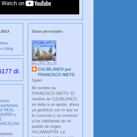
LINEA
Datos personales
arios
b o blog
CULIBLANCO por
 desde su creación
FRANCISCO NIETO
Spain
Mi nombre es
FRANCISCO NIETO. El
nombre de CULIBLANCO,
ítulos
se debe a un apodo, ahora
mportantes
ya gentilicio con lo que se
el REAL
ADRID y
le conocían y se conocen
C
a los habitantes de mi
BARCELON
pueblo de origen
VILLAMARTÍN. La
ortantes