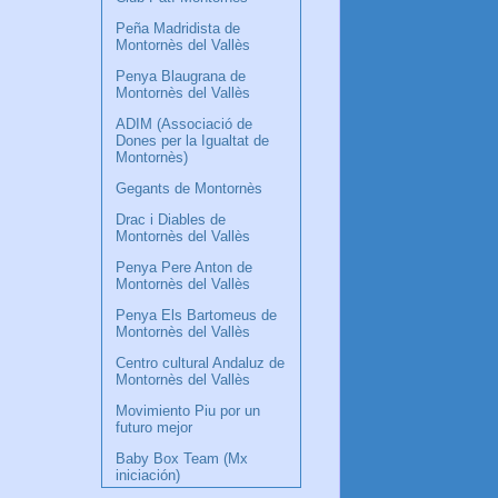
Peña Madridista de
Montornès del Vallès
Penya Blaugrana de
Montornès del Vallès
ADIM (Associació de
Dones per la Igualtat de
Montornès)
Gegants de Montornès
Drac i Diables de
Montornès del Vallès
Penya Pere Anton de
Montornès del Vallès
Penya Els Bartomeus de
Montornès del Vallès
Centro cultural Andaluz de
Montornès del Vallès
Movimiento Piu por un
futuro mejor
Baby Box Team (Mx
iniciación)