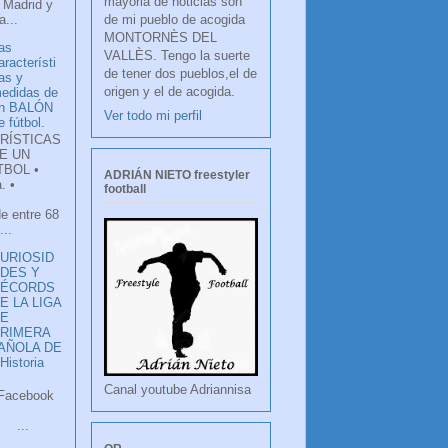
mayoria de noticias son
 Madrid y
de mi pueblo de acogida
...
MONTORNÈS DEL
as
VALLÈS. Tengo la suerte
aracterísti
de tener dos pueblos,el de
as y
origen y el de acogida.
edidas de
n BALÓN
Ver todo mi perfil
e fútbol.
RÍSTICAS
E UN
TBOL •
ADRIÁN NIETO freestyler
. •
football
de entre 68
...
URIOSID
DES Y
RÉCORDS
E LA LIGA
DE
RIMERA
PAÑOLA DE
istoria
Canal youtube Adriannisa
ook
LANCO
.