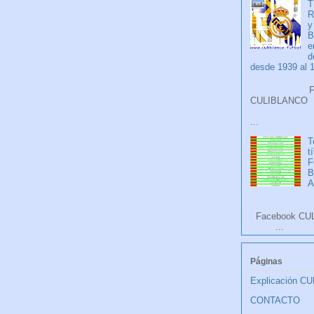
T
R
y
B
e
d
desde 1939 al 
Faceb
CULIB
...
T
t
F
A
Facebook CU
...
Páginas
Explicación C
CONTACTO