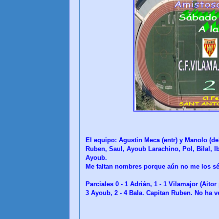
El equipo: Agustin Meca (entr) y Manolo (del
Ruben, Saul, Ayoub Larachino, Pol, Bilal, Ib
Ayoub.
Me faltan nombres porque aún no me los sé
Parciales 0 - 1 Adrián, 1 - 1 Vilamajor (Aitor 
3 Ayoub, 2 - 4 Bala. Capitan Ruben. No ha 