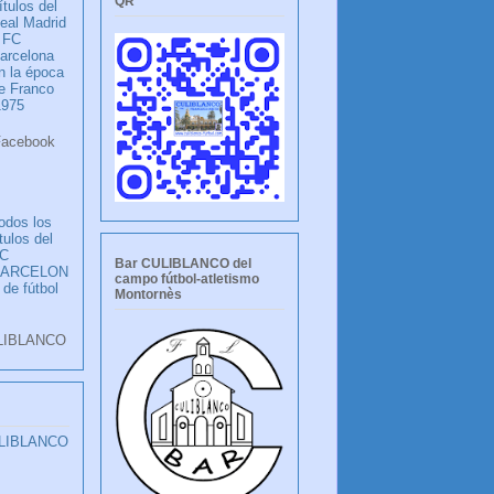
QR
ítulos del
eal Madrid
 FC
arcelona
n la época
e Franco
1975
ook
LANCO
odos los
ítulos del
C
Bar CULIBLANCO del
BARCELON
campo fútbol-atletismo
 de fútbol
Montornès
LIBLANCO
ULIBLANCO