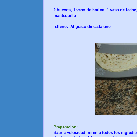
2 huevos, 1 vaso de harina, 1 vaso de leche
mantequilla
relleno: Al gusto de cada uno
Preparacion:
Batir a velocidad mínima todos los ingredi