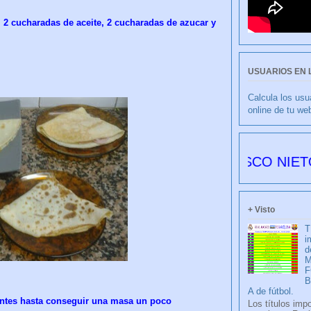
, 2 cucharadas de aceite, 2 cucharadas de azucar y
USUARIOS EN 
Calcula los usu
online de tu we
CULIBLANCO por FRANCISCO NIETO 6179 dí
+ Visto
T
i
d
M
F
A de fútbol.
entes hasta conseguir una masa un poco
Los títulos imp