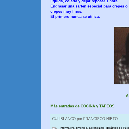
liquida, colarla y dejar reposar 1 hora.
Engrasar una sarten especial para crepes o 
crepes muy finos.
El primero nunca se utiliza.
A
Más entradas de COCINA y TAPEOS
CULIBLANCO por FRANCISCO NIETO
Informativo, divertido, aprendizaje, didáctico de Fút