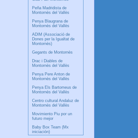
Peña Madridista de
Montornès del Vallès
Penya Blaugrana de
Montornès del Vallès
ADIM (Associació de
Dones per la Igualtat de
Montornès)
Gegants de Montornès
Drac i Diables de
Montornès del Vallès
Penya Pere Anton de
Montornès del Vallès
Penya Els Bartomeus de
Montornès del Vallès
Centro cultural Andaluz de
Montornès del Vallès
Movimiento Piu por un
futuro mejor
Baby Box Team (Mx
iniciación)