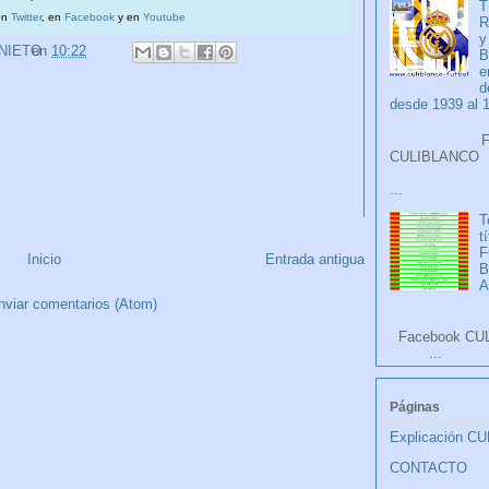
T
en
Twitter
, en
Facebook
y en
Youtube
R
y
 NIETO
en
10:22
B
e
d
desde 1939 al 
Faceb
CULIB
...
T
t
F
Inicio
Entrada antigua
A
nviar comentarios (Atom)
Facebook CU
...
Páginas
Explicación C
CONTACTO