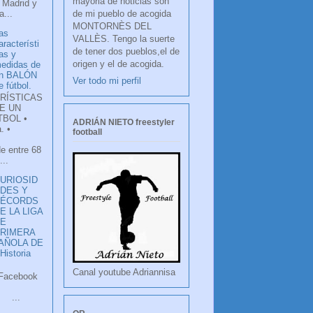
mayoria de noticias son
 Madrid y
de mi pueblo de acogida
...
MONTORNÈS DEL
as
VALLÈS. Tengo la suerte
aracterísti
de tener dos pueblos,el de
as y
origen y el de acogida.
edidas de
n BALÓN
Ver todo mi perfil
e fútbol.
RÍSTICAS
E UN
TBOL •
ADRIÁN NIETO freestyler
. •
football
de entre 68
...
URIOSID
DES Y
RÉCORDS
E LA LIGA
DE
RIMERA
PAÑOLA DE
istoria
Canal youtube Adriannisa
ook
LANCO
.