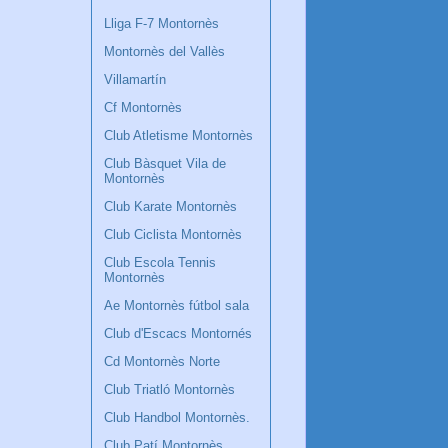
Lliga F-7 Montornès
Montornès del Vallès
Villamartín
Cf Montornès
Club Atletisme Montornès
Club Bàsquet Vila de
Montornès
Club Karate Montornès
Club Ciclista Montornès
Club Escola Tennis
Montornès
Ae Montornès fútbol sala
Club d'Escacs Montornés
Cd Montornès Norte
Club Triatló Montornès
Club Handbol Montornès.
Club Patí Montornès