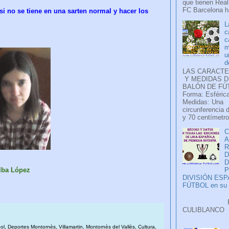
que tienen Real
FC Barcelona ha
si no se tiene en una sarten normal y hacer los
L
c
c
m
u
d
LAS CARACTE
Y MEDIDAS D
BALÓN DE FÚ
Forma: Esférica
Medidas: Una
circunferencia 
y 70 centímetro
C
A
D
lba López
P
DIVISIÓN ES
FÚTBOL en su H
Faceb
CULIB
..
bol, Deportes Montornès, Villamartin, Montornès del Vallès, Cultura,