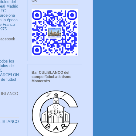
QR
ítulos del
eal Madrid
 FC
arcelona
n la época
e Franco
1975
ook
LANCO
odos los
ítulos del
C
Bar CULIBLANCO del
BARCELON
campo fútbol-atletismo
 de fútbol
Montornès
LIBLANCO
ULIBLANCO