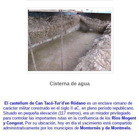
Cisterna de agua
El castellum de Can Tacó-Tur'd'en Ródano
es un enclave romano de
carácter militar construido en el siglo II aC, en pleno período republicano.
Situado en pequeña elevación (117 metros), era un mirador privilegiado
para controlar las importantes rutas en la confluencia de los
Ríos Mogent
y Congost.
Por su ubicación, hoy en día el yacimiento está compartido
administrativamente por los municipios de
Montornès y de Montmelo.