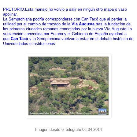
PRETORIO.Esta mansio no volvió a salir en ningún otro mapa o vaso
apolinar.
La Semproniana podría corresponderse con Can Tacó que al perder la
utilidad por el cambio de trazado de la
Via Augusta
tras la fundación de
las primeras ciudades romanas conectadas por la nueva Vía Augusta.La
subvención concedida por Europa y el Gobierno de España ayudará a
que
Can Tacó
y la Semproniana vuelvan a estar en el debate histórico de
Universidades e instituciones.
Imagen desde el telégrafo 06-04-2014