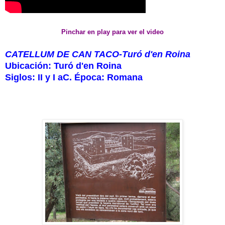
Pinchar en play para ver el video
CATELLUM DE CAN TACO-Turó d'en Roina
Ubicación: Turó d'en Roina
Siglos: II y I aC. Época: Romana