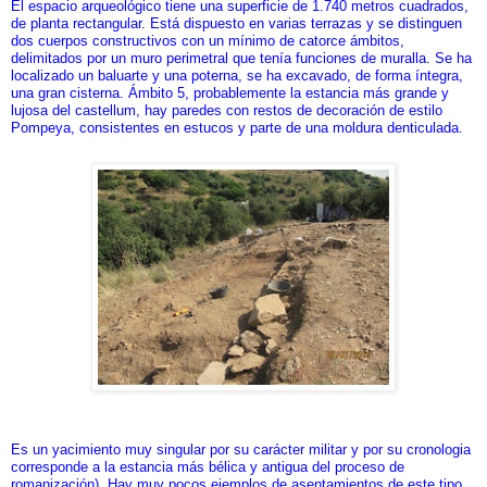
El espacio arqueológico tiene una superficie de 1.740 metros cuadrados,
de planta rectangular. Está dispuesto en varias terrazas y se distinguen
dos cuerpos constructivos con un mínimo de catorce ámbitos,
delimitados por un muro perimetral que tenía funciones de muralla. Se ha
localizado un baluarte y una poterna, se ha excavado, de forma íntegra,
una gran cisterna. Ámbito 5, probablemente la estancia más grande y
lujosa del castellum, hay paredes con restos de decoración de estilo
Pompeya, consistentes en estucos y parte de una moldura denticulada.
Es un yacimiento muy singular por su carácter militar y por su crono
logia
corr
esponde a la estancia más bélica y antigua del proceso de
romanización). Hay muy pocos ejemplos de asentamientos de este tipo