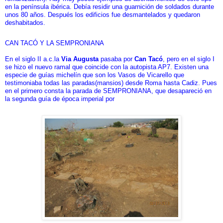
en la península ibérica. Debía residir una guarnición de soldados durante
unos 80 años. Después los edificios fue desmantelados y quedaron
deshabitados.
CAN TACÓ Y LA SEMPRONIANA
En el siglo II a.c.la
Via Augusta
pasaba por
Can Tacó
, pero en el siglo I
se hizo el nuevo ramal que coincide con la autopista AP7. Existen una
especie de guías michelín que son los Vasos de Vicarello que
testimoniaba todas las paradas(mansios) desde Roma hasta Cadiz. Pues
en el primero consta la parada de SEMPRONIANA, que desapareció en
la segunda guía de época imperial por