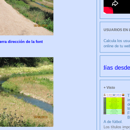
USUARIOS EN 
Calcula los usu
rra dirección de la font
online de tu we
or FRANCISCO NIETO 6177 días desde su creac
+ Visto
T
i
d
M
F
A de fútbol.
Los títulos imp