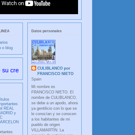
LINEA
Datos personales
arios
b o blog
CULIBLANCO por
ión
FRANCISCO NIETO
Spain
Mi nombre es
FRANCISCO NIETO. El
nombre de CULIBLANCO,
ítulos
se debe a un apodo, ahora
mportantes
ya gentilicio con lo que se
el REAL
ADRID y
le conocían y se conocen
C
a los habitantes de mi
BARCELON
pueblo de origen
VILLAMARTÍN. La
ortantes