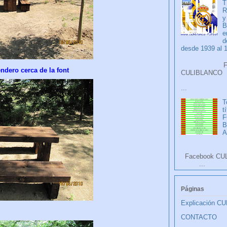
T
R
y
B
e
d
desde 1939 al 
Faceb
dero cerca de la font
CULIB
...
T
t
F
A
Facebook CU
...
Páginas
Explicación C
CONTACTO