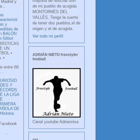
mayoria de noticias son
 Madrid y
de mi pueblo de acogida
...
MONTORNÈS DEL
as
VALLÈS. Tengo la suerte
aracterísti
de tener dos pueblos,el de
as y
origen y el de acogida.
edidas de
n BALÓN
Ver todo mi perfil
e fútbol.
RÍSTICAS
E UN
TBOL •
ADRIÁN NIETO freestyler
. •
football
de entre 68
...
URIOSID
DES Y
RÉCORDS
E LA LIGA
DE
RIMERA
PAÑOLA DE
istoria
Canal youtube Adriannisa
ook
LANCO
.