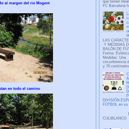
que tienen Real
o al margen del rio Mogent
FC Barcelona ha
L
c
c
m
u
d
LAS CARACTE
Y MEDIDAS D
BALÓN DE FÚ
Forma: Esférica
Medidas: Una
circunferencia 
y 70 centímetro
C
A
D
tan en todo el camino
P
DIVISIÓN ES
FÚTBOL en su H
Faceb
CULIB
..