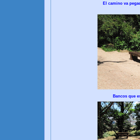
El camino va pegad
Bancos que es