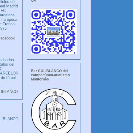
QR
ítulos del
eal Madrid
 FC
arcelona
n la época
e Franco
1975
ook
LANCO
odos los
ítulos del
C
Bar CULIBLANCO del
BARCELON
campo fútbol-atletismo
 de fútbol
Montornès
LIBLANCO
ULIBLANCO