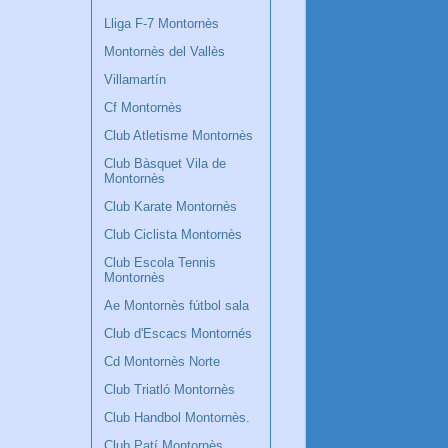
Lliga F-7 Montornès
Montornès del Vallès
Villamartín
Cf Montornès
Club Atletisme Montornès
Club Bàsquet Vila de
Montornès
Club Karate Montornès
Club Ciclista Montornès
Club Escola Tennis
Montornès
Ae Montornès fútbol sala
Club d'Escacs Montornés
Cd Montornès Norte
Club Triatló Montornès
Club Handbol Montornès.
Club Patí Montornès