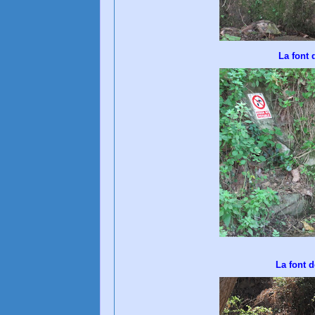
La font 
La font d