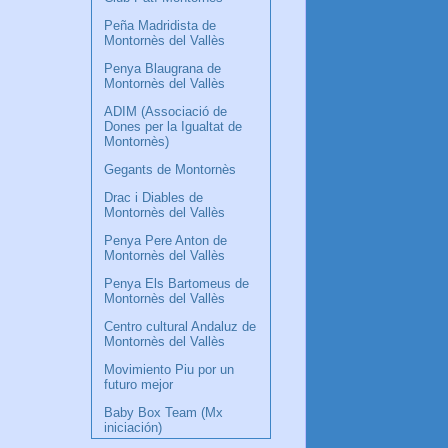
Peña Madridista de
Montornès del Vallès
Penya Blaugrana de
Montornès del Vallès
ADIM (Associació de
Dones per la Igualtat de
Montornès)
Gegants de Montornès
Drac i Diables de
Montornès del Vallès
Penya Pere Anton de
Montornès del Vallès
Penya Els Bartomeus de
Montornès del Vallès
Centro cultural Andaluz de
Montornès del Vallès
Movimiento Piu por un
futuro mejor
Baby Box Team (Mx
iniciación)