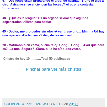
47 - Dos locos
están
preparando el
árbol
de navidad. Y uno le dice al
otro:
Avísame
si se encienden las luces .Y el otro le contesta:
Si.no.si.no
48
¿Qué es la lengua? Es un órgano sexual que algunos
-
degenerados utilizan para hablar
49 - Doctor, me tiro pedos sin olor -A ver tírese uno... Mmm a Ud hay
que operarlo -De la panza? -No, de las narices!
50 - Matrimonio en cama, suena reloj: Gong... Gong... -Cari que hora
es? -La una -Seguro? -Claro, si lo he oído dos veces.
Chistes de hoy 10............Total 50 publicados
Pinchar para ver más chistes
CULIBLANCO por FRANCISCO NIETO
en
20:30