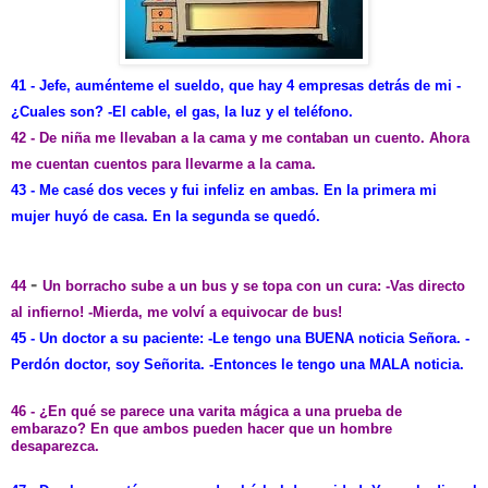
41 - Jefe,
auménteme
el sueldo, que hay 4 empresas detrás de mi -
¿Cuales son? -El cable, el gas, la luz y el teléfono.
42 - De niña me llevaban a la cama y me contaban un cuento. Ahora
me cuentan cuentos para llevarme a la cama.
43 - Me casé dos veces y fui infeliz en ambas. En la primera mi
mujer huyó de casa. En la segunda se quedó.
-
44
Un borracho sube a un
bus
y se topa con un cura: -Vas directo
al infierno! -Mierda, me volví a equivocar de
bus
!
45 - Un doctor a su paciente: -Le tengo una BUENA noticia Señora. -
Perdón doctor, soy Señorita. -Entonces le tengo una MALA noticia.
46 - ¿En qué se parece una varita mágica a una prueba de
embarazo? En que ambos pueden hacer que un hombre
desaparezca.